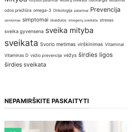
Moterų sveikata
mitybos patarimai
Nutukimas
Prevencija
omega-3
odos priežiūra
Onkologija
patarimai
simptomai
stresas
skaidulos
senėjimas
smegenų sveikata
sveika mityba
sveika gyvensena
sveikata
Svorio metimas
virškinimas
Vitaminai
širdies ligos
vėžys
Vitaminas D
vėžio prevencija
širdies sveikata
NEPAMIRŠKITE PASKAITYTI