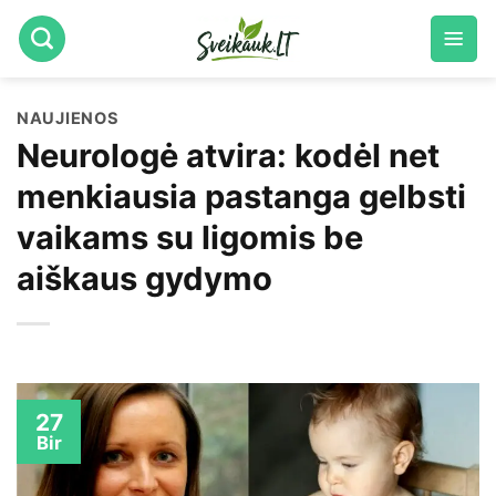
Skip
to
content
NAUJIENOS
Neurologė atvira: kodėl net
menkiausia pastanga gelbsti
vaikams su ligomis be
aiškaus gydymo
27
Bir