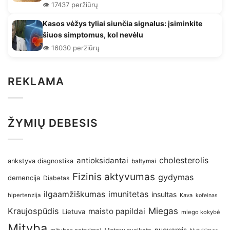
👁️ 17437 peržiūrų
Kasos vėžys tyliai siunčia signalus: įsiminkite
šiuos simptomus, kol nevėlu
👁️ 16030 peržiūrų
REKLAMA
ŽYMIŲ DEBESIS
antioksidantai
cholesterolis
ankstyva diagnostika
baltymai
Fizinis aktyvumas
gydymas
demencija
Diabetas
imunitetas
ilgaamžiškumas
insultas
hipertenzija
Kava
kofeinas
Kraujospūdis
Miegas
maisto papildai
Lietuva
miego kokybė
Mityba
nuovargis