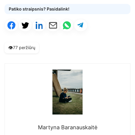
Patiko straipsnis? Pasidalink!
👁️
77 peržiūrų
Martyna Baranauskaitė