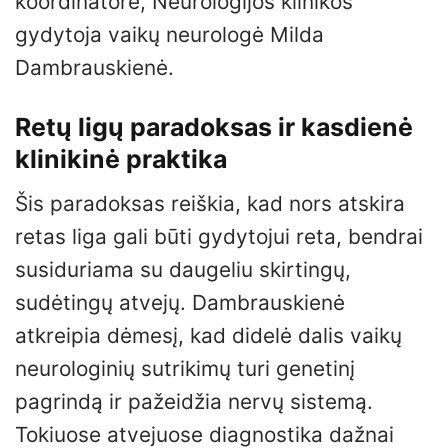
koordinatorė, Neurologijos klinikos
gydytoja vaikų neurologė Milda
Dambrauskienė.
Retų ligų paradoksas ir kasdienė
klinikinė praktika
Šis paradoksas reiškia, kad nors atskira
retas liga gali būti gydytojui reta, bendrai
susiduriama su daugeliu skirtingų,
sudėtingų atvejų. Dambrauskienė
atkreipia dėmesį, kad didelė dalis vaikų
neurologinių sutrikimų turi genetinį
pagrindą ir pažeidžia nervų sistemą.
Tokiuose atvejuose diagnostika dažnai