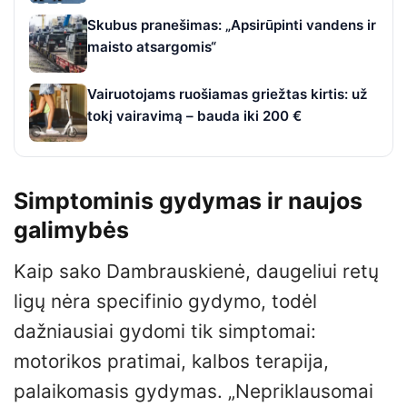
Skubus pranešimas: „Apsirūpinti vandens ir
maisto atsargomis“
Vairuotojams ruošiamas griežtas kirtis: už
tokį vairavimą – bauda iki 200 €
Simptominis gydymas ir naujos
galimybės
Kaip sako Dambrauskienė, daugeliui retų
ligų nėra specifinio gydymo, todėl
dažniausiai gydomi tik simptomai:
motorikos pratimai, kalbos terapija,
palaikomasis gydymas. „Nepriklausomai