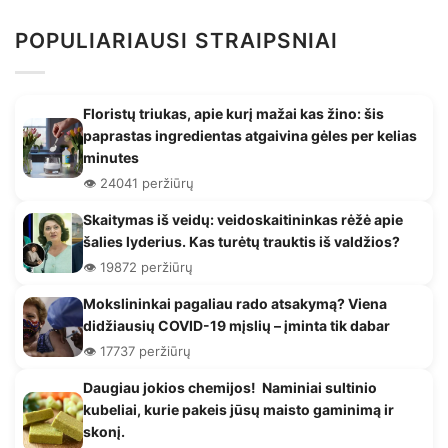
POPULIARIAUSI STRAIPSNIAI
Floristų triukas, apie kurį mažai kas žino: šis
paprastas ingredientas atgaivina gėles per kelias
minutes
👁️ 24041 peržiūrų
Skaitymas iš veidų: veidoskaitininkas rėžė apie
šalies lyderius. Kas turėtų trauktis iš valdžios?
👁️ 19872 peržiūrų
Mokslininkai pagaliau rado atsakymą? Viena
didžiausių COVID-19 mįslių – įminta tik dabar
👁️ 17737 peržiūrų
Daugiau jokios chemijos! Naminiai sultinio
kubeliai, kurie pakeis jūsų maisto gaminimą ir
skonį.