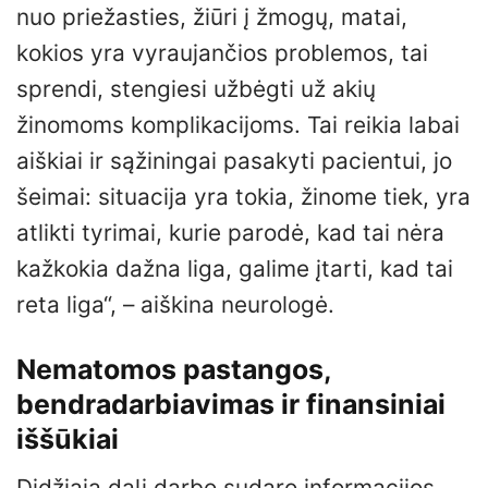
nuo priežasties, žiūri į žmogų, matai,
kokios yra vyraujančios problemos, tai
sprendi, stengiesi užbėgti už akių
žinomoms komplikacijoms. Tai reikia labai
aiškiai ir sąžiningai pasakyti pacientui, jo
šeimai: situacija yra tokia, žinome tiek, yra
atlikti tyrimai, kurie parodė, kad tai nėra
kažkokia dažna liga, galime įtarti, kad tai
reta liga“, – aiškina neurologė.
Nematomos pastangos,
bendradarbiavimas ir finansiniai
iššūkiai
Didžiąją dalį darbo sudaro informacijos