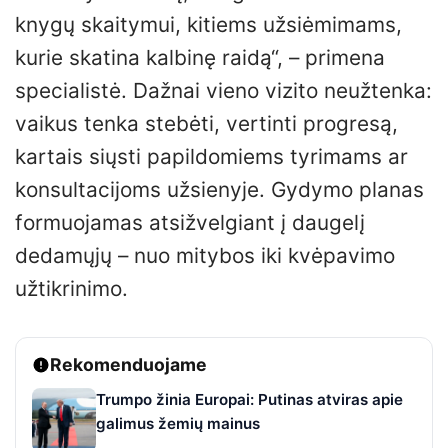
knygų skaitymui, kitiems užsiėmimams,
kurie skatina kalbinę raidą“, – primena
specialistė. Dažnai vieno vizito neužtenka:
vaikus tenka stebėti, vertinti progresą,
kartais siųsti papildomiems tyrimams ar
konsultacijoms užsienyje. Gydymo planas
formuojamas atsižvelgiant į daugelį
dedamųjų – nuo mitybos iki kvėpavimo
užtikrinimo.
Rekomenduojame
Trumpo žinia Europai: Putinas atviras apie
galimus žemių mainus