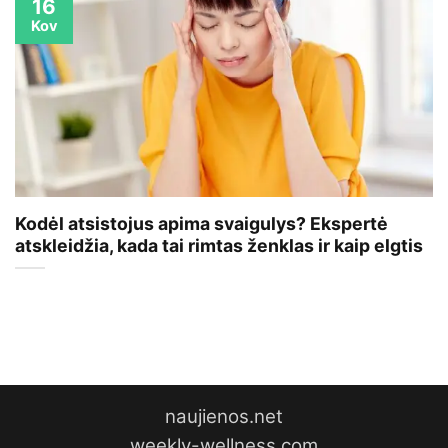
16
Kov
Kodėl atsistojus apima svaigulys? Ekspertė
atskleidžia, kada tai rimtas ženklas ir kaip elgtis
naujienos.net
weekly-wellness.com