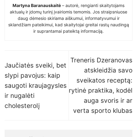
Martyna Baranauskaitė
– autorė, rengianti skaitytojams
aktualų ir įdomų turinį įvairiomis temomis. Jos straipsniuose
daug dėmesio skiriama aiškumui, informatyvumui ir
sklandžiam pateikimui, kad skaitytojai greitai rastų naudingą
ir suprantamai pateiktą informaciją.
Treneris Dzeranovas
Jaučiatės sveiki, bet
atskleidžia savo
slypi pavojus: kaip
sveikatos receptą:
saugoti kraujagysles
rytinė praktika, kodėl
ir nugalėti
auga svoris ir ar
cholesterolį
verta sporto klubas