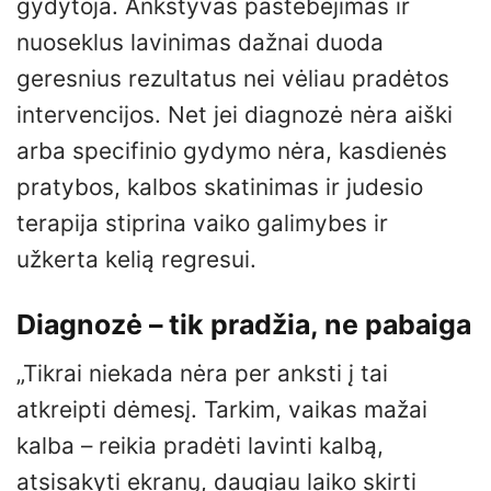
gydytoja. Ankstyvas pastebėjimas ir
nuoseklus lavinimas dažnai duoda
geresnius rezultatus nei vėliau pradėtos
intervencijos. Net jei diagnozė nėra aiški
arba specifinio gydymo nėra, kasdienės
pratybos, kalbos skatinimas ir judesio
terapija stiprina vaiko galimybes ir
užkerta kelią regresui.
Diagnozė – tik pradžia, ne pabaiga
„Tikrai niekada nėra per anksti į tai
atkreipti dėmesį. Tarkim, vaikas mažai
kalba – reikia pradėti lavinti kalbą,
atsisakyti ekranų, daugiau laiko skirti