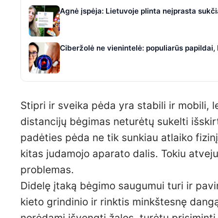
Agnė įspėja: Lietuvoje plinta neįprasta suk
Ciberžolė ne vienintelė: populiarūs papildai
Stipri ir sveika pėda yra stabili ir mobili, 
distancijų bėgimas neturėtų sukelti išskir
padėties pėda ne tik sunkiau atlaiko fiz
kitas judamojo aparato dalis. Tokiu atvej
problemas.
Didelę įtaką bėgimo saugumui turi ir pavi
kieto grindinio ir rinktis minkštesnę dang
norėdami išvengti žalos, turėtų prisiminti 