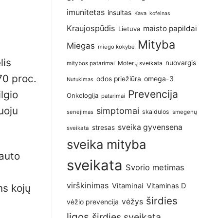
imunitetas
insultas
Kava
kofeinas
Kraujospūdis
maisto papildai
Lietuva
Mityba
Miegas
miego kokybė
lis
nuovargis
Moterų sveikata
mitybos patarimai
70 proc.
omega-3
odos priežiūra
Nutukimas
Prevencija
lgio
Onkologija
patarimai
ruoju
simptomai
skaidulos
senėjimas
smegenų
sveika gyvensena
stresas
sveikata
sveika mityba
iauto
sveikata
Svorio metimas
virškinimas
Vitaminai
Vitaminas D
ms kojų
širdies
vėžys
vėžio prevencija
ligos
širdies sveikata