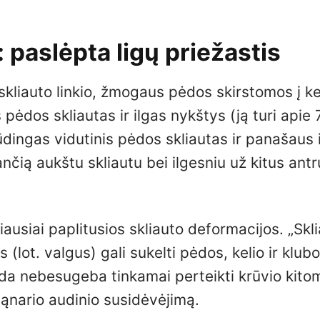
 paslėpta ligų priežastis
kliauto linkio, žmogaus pėdos skirstomos į ke
 pėdos skliautas ir ilgas nykštys (ją turi apie 
ūdingas vidutinis pėdos skliautas ir panašaus i
riančią aukštu skliautu bei ilgesniu už kitus ant
usiai paplitusios skliauto deformacijos. „Skl
(lot. valgus) gali sukelti pėdos, kelio ir klubo
da nebesugeba tinkamai perteikti krūvio kito
 sąnario audinio susidėvėjimą.