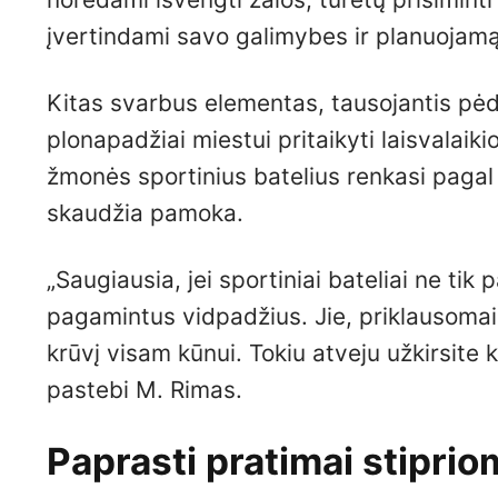
įvertindami savo galimybes ir planuojamą
Kitas svarbus elementas, tausojantis pėd
plonapadžiai miestui pritaikyti laisvalaik
žmonės sportinius batelius renkasi pagal g
skaudžia pamoka.
„Saugiausia, jei sportiniai bateliai ne tik p
pagamintus vidpadžius. Jie, priklausomai
krūvį visam kūnui. Tokiu atveju užkirsite
pastebi M. Rimas.
Paprasti pratimai stipri