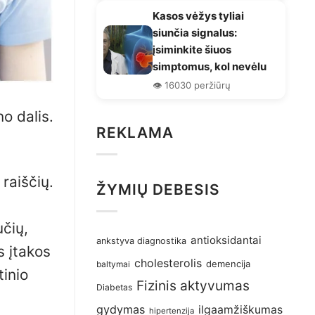
Kasos vėžys tyliai
siunčia signalus:
įsiminkite šiuos
simptomus, kol nevėlu
👁️ 16030 peržiūrų
o dalis.
REKLAMA
raiščių.
ŽYMIŲ DEBESIS
učių,
antioksidantai
ankstyva diagnostika
s įtakos
cholesterolis
demencija
baltymai
tinio
Fizinis aktyvumas
Diabetas
gydymas
ilgaamžiškumas
hipertenzija