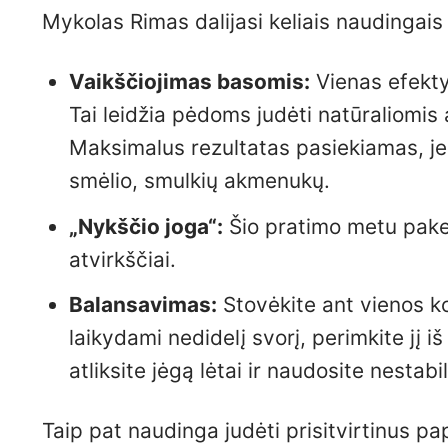
Mykolas Rimas dalijasi keliais naudingais 
Vaikščiojimas basomis:
Vienas efekty
Tai leidžia pėdoms judėti natūraliomis
Maksimalus rezultatas pasiekiamas, jei
smėlio, smulkių akmenukų.
„Nykščio joga“:
Šio pratimo metu pakelk
atvirkščiai.
Balansavimas:
Stovėkite ant vienos ko
laikydami nedidelį svorį, perimkite jį i
atliksite jėgą lėtai ir naudosite nestabi
Taip pat naudinga judėti prisitvirtinus p