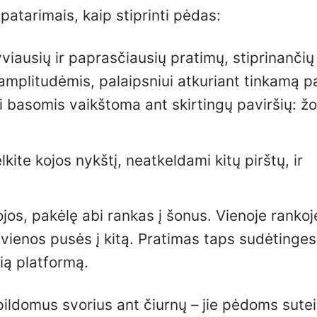
patarimais, kaip stiprinti pėdas:
viausių ir paprasčiausių pratimų, stiprinančių
 amplitudėmis, palaipsniui atkuriant tinkamą p
 basomis vaikštoma ant skirtingų paviršių: žo
ite kojos nykštį, neatkeldami kitų pirštų, ir
jos, pakėlę abi rankas į šonus. Vienoje rankoj
š vienos pusės į kitą. Pratimas taps sudėtingesn
lią platformą.
apildomus svorius ant čiurnų – jie pėdoms sutei