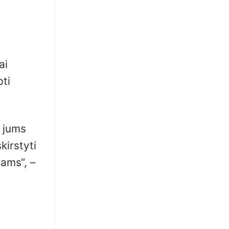
ai
pti
i jums
kirstyti
mams“, –