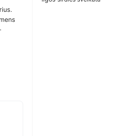
rius.
osmens
–