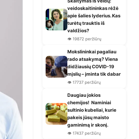
Skaitymas iš veidų:
veidoskaitininkas rėžė
apie šalies lyderius. Kas
turėtų trauktis iš
valdžios?
👁️ 19872 peržiūrų
Mokslininkai pagaliau
rado atsakymą? Viena
didžiausių COVID-19
mįslių – įminta tik dabar
👁️ 17737 peržiūrų
Daugiau jokios
chemijos! Naminiai
sultinio kubeliai, kurie
pakeis jūsų maisto
gaminimą ir skonį.
👁️ 17437 peržiūrų