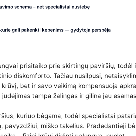
čiavimo schema – net specialistai nustebę
, kurie gali pakenkti kepenims — gydytoja perspėja
lengvai prisitaiko prie skirtingų paviršių, todėl 
tinio diskomforto. Tačiau nusilpusi, netaisykli
inį krūvį, bet ir savo veikimą kompensuoja apk
u judėjimas tampa žalingas ir gilina jau esama
ršius, kuriuo bėgama, todėl specialistai patari
ą, pavyzdžiui, miško takelius. Pradedantieji bė
saiką – fizinį krūvį didinti palengva, nuolat