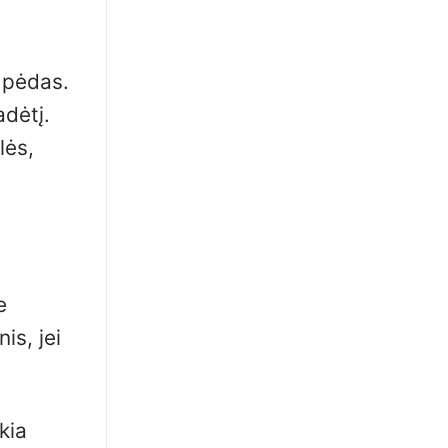
 pėdas.
adėtį.
lės,
e
is, jei
kia