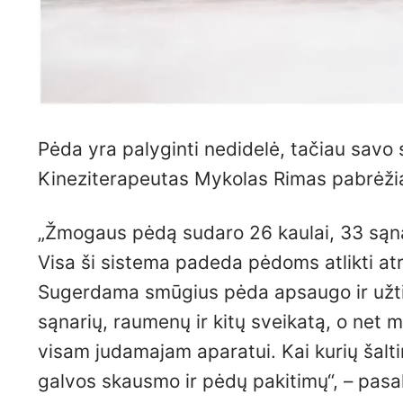
Pėda yra palyginti nedidelė, tačiau savo 
Kineziterapeutas Mykolas Rimas pabrėžia
„Žmogaus pėdą sudaro 26 kaulai, 33 sąnari
Visa ši sistema padeda pėdoms atlikti atr
Sugerdama smūgius pėda apsaugo ir užtikr
sąnarių, raumenų ir kitų sveikatą, o net m
visam judamajam aparatui. Kai kurių šalt
galvos skausmo ir pėdų pakitimų“, – pasak