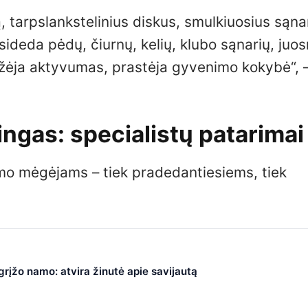
, tarpslankstelinius diskus, smulkiuosius sąna
asideda pėdų, čiurnų, kelių, klubo sąnarių, ju
žėja aktyvumas, prastėja gyvenimo kokybė“, 
ngas: specialistų patarimai
mo mėgėjams – tiek pradedantiesiems, tiek
 grįžo namo: atvira žinutė apie savijautą