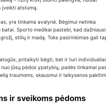
 įveikti atstumą.
as, yra tinkama avalynė. Bėgimui netinka
io batai. Sporto medikai pastebi, kad dažniausi
rožį, stilių ir madą. Toks pasirinkimas gali ta
atogūs, pritaikyti bėgti, bet ir turi individualia
 nuo jūsų pėdos ypatybių, padės tinkamai pas
 kelią traumoms, skausmui ir laikysenos pakiti
oms ir sveikoms pėdoms