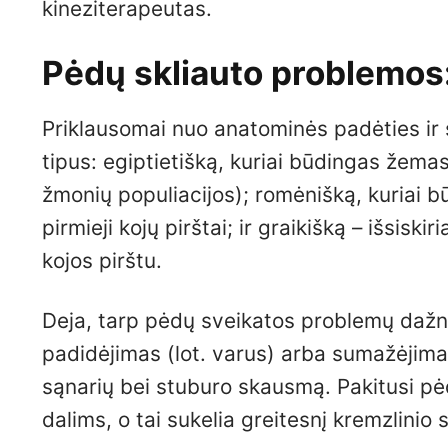
kineziterapeutas.
Pėdų skliauto problemos:
Priklausomai nuo anatominės padėties ir s
tipus: egiptietišką, kuriai būdingas žemas
žmonių populiacijos); romėnišką, kuriai b
pirmieji kojų pirštai; ir graikišką – išsiski
kojos pirštu.
Deja, tarp pėdų sveikatos problemų dažnia
padidėjimas (lot. varus) arba sumažėjimas 
sąnarių bei stuburo skausmą. Pakitusi pė
dalims, o tai sukelia greitesnį kremzlinio