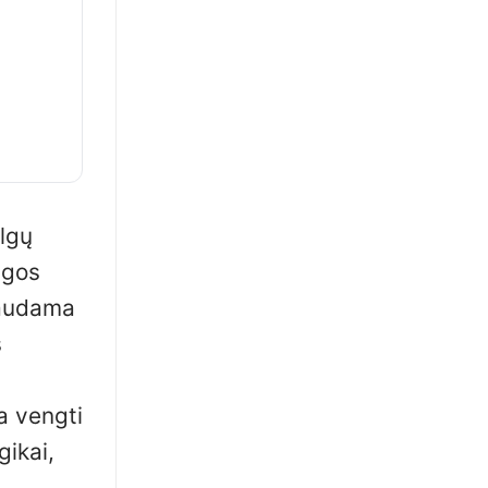
ilgų
ngos
raudama
s
a vengti
gikai,