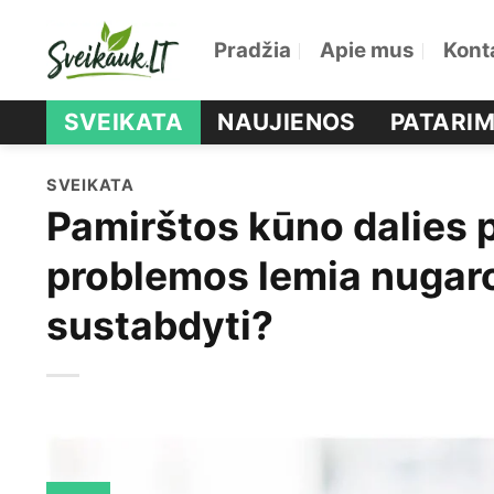
Skip
Pradžia
Apie mus
Kont
to
content
SVEIKATA
NAUJIENOS
PATARIM
SVEIKATA
Pamirštos kūno dalies 
problemos lemia nugaro
sustabdyti?