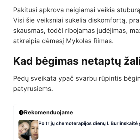
Pakitusi apkrova neigiamai veikia stuburą
Visi šie veiksniai sukelia diskomfortą, pr
skausmas, todėl ribojamas judėjimas, ma
atkreipia dėmesį Mykolas Rimas.
Kad bėgimas netaptų žali
Pėdų sveikata ypač svarbu rūpintis bėgi
patyrusiems.
Rekomenduojame
Po trijų chemoterapijos dienų I. Burlinskaitė