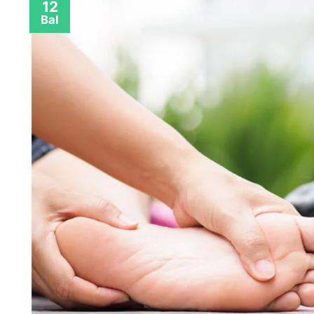
12
Bal