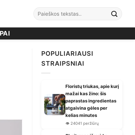
PAI
POPULIARIAUSI
STRAIPSNIAI
Floristų triukas, apie kurį
mažai kas žino: šis
paprastas ingredientas
atgaivina gėles per
kelias minutes
👁️ 24041 peržiūrų