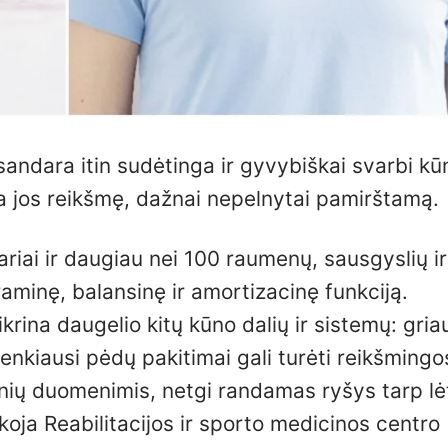
sandara itin sudėtinga ir gyvybiškai svarbi kūn
 jos reikšmę, dažnai nepelnytai pamirštamą.
ai ir daugiau nei 100 raumenų, sausgyslių ir 
aminę, balansinę ir amortizacinę funkciją.
ina daugelio kitų kūno dalių ir sistemų: gria
enkiausi pėdų pakitimai gali turėti reikšmingo
inių duomenimis, netgi randamas ryšys tarp lė
oja Reabilitacijos ir sporto medicinos centro