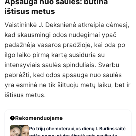
Apsauga nuo saulės: būtina
ištisus metus
Vaistininkė J. Deksnienė atkreipia dėmesį,
kad skausmingi odos nudegimai ypač
padažnėja vasaros pradžioje, kai oda po
ilgo laiko pirmą kartą susiduria su
intensyviais saulės spinduliais. Svarbu
pabrėžti, kad odos apsauga nuo saulės
yra esminė ne tik šiltuoju metų laiku, bet ir
ištisus metus.
Rekomenduojame
Po trijų chemoterapijos dienų I. Burlinskaitė
grįžo namo: atvira žinutė apie savijautą