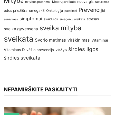
Mityba
nuovargis
Moterų sveikata
mitybos patarimai
Nutukimas
Prevencija
omega-3
odos priežiūra
Onkologija
patarimai
simptomai
stresas
skaidulos
senėjimas
smegenų sveikata
sveika mityba
sveika gyvensena
sveikata
Svorio metimas
virškinimas
Vitaminai
širdies ligos
vėžys
Vitaminas D
vėžio prevencija
širdies sveikata
NEPAMIRŠKITE PASKAITYTI