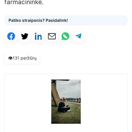
farmacininkė.
Patiko straipsnis? Pasidalink!
👁️
131 peržiūrų