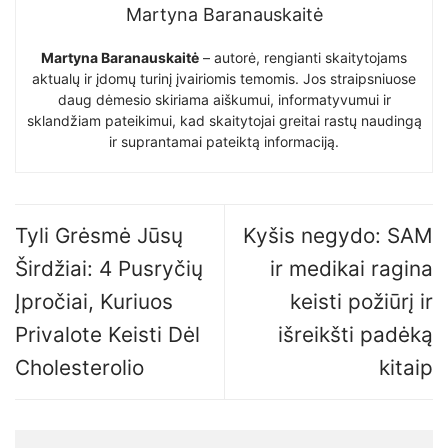
Martyna Baranauskaitė
Martyna Baranauskaitė
– autorė, rengianti skaitytojams
aktualų ir įdomų turinį įvairiomis temomis. Jos straipsniuose
daug dėmesio skiriama aiškumui, informatyvumui ir
sklandžiam pateikimui, kad skaitytojai greitai rastų naudingą
ir suprantamai pateiktą informaciją.
Tyli Grėsmė Jūsų
Kyšis negydo: SAM
Širdžiai: 4 Pusryčių
ir medikai ragina
Įpročiai, Kuriuos
keisti požiūrį ir
Privalote Keisti Dėl
išreikšti padėką
Cholesterolio
kitaip