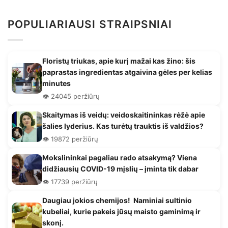
POPULIARIAUSI STRAIPSNIAI
Floristų triukas, apie kurį mažai kas žino: šis
paprastas ingredientas atgaivina gėles per kelias
minutes
👁️ 24045 peržiūrų
Skaitymas iš veidų: veidoskaitininkas rėžė apie
šalies lyderius. Kas turėtų trauktis iš valdžios?
👁️ 19872 peržiūrų
Mokslininkai pagaliau rado atsakymą? Viena
didžiausių COVID-19 mįslių – įminta tik dabar
👁️ 17739 peržiūrų
Daugiau jokios chemijos! Naminiai sultinio
kubeliai, kurie pakeis jūsų maisto gaminimą ir
skonį.