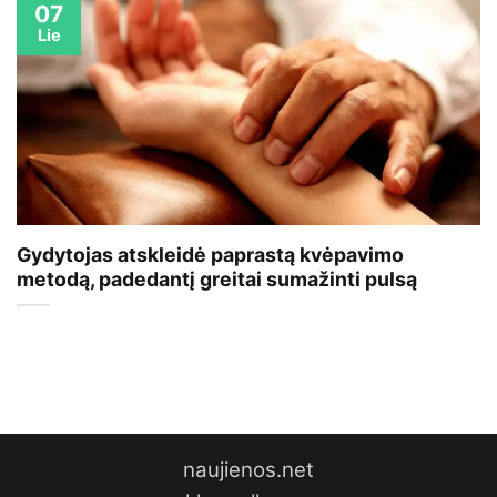
07
Lie
Gydytojas atskleidė paprastą kvėpavimo
metodą, padedantį greitai sumažinti pulsą
naujienos.net