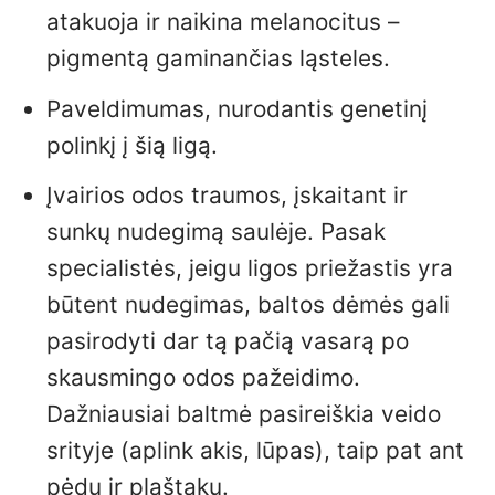
atakuoja ir naikina melanocitus –
pigmentą gaminančias ląsteles.
Paveldimumas, nurodantis genetinį
polinkį į šią ligą.
Įvairios odos traumos, įskaitant ir
sunkų nudegimą saulėje. Pasak
specialistės, jeigu ligos priežastis yra
būtent nudegimas, baltos dėmės gali
pasirodyti dar tą pačią vasarą po
skausmingo odos pažeidimo.
Dažniausiai baltmė pasireiškia veido
srityje (aplink akis, lūpas), taip pat ant
pėdų ir plaštakų.