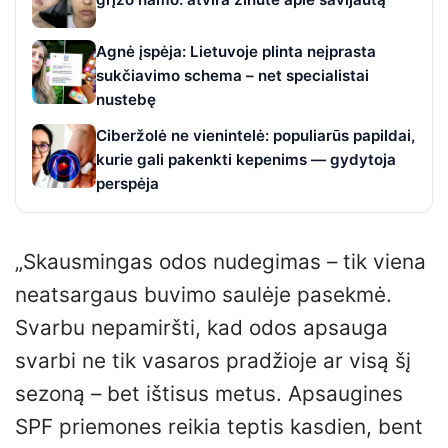
Agnė įspėja: Lietuvoje plinta neįprasta
sukčiavimo schema – net specialistai
nustebę
Ciberžolė ne vienintelė: populiarūs papildai,
kurie gali pakenkti kepenims — gydytoja
perspėja
„Skausmingas odos nudegimas – tik viena
neatsargaus buvimo saulėje pasekmė.
Svarbu nepamiršti, kad odos apsauga
svarbi ne tik vasaros pradžioje ar visą šį
sezoną – bet ištisus metus. Apsaugines
SPF priemones reikia teptis kasdien, bent