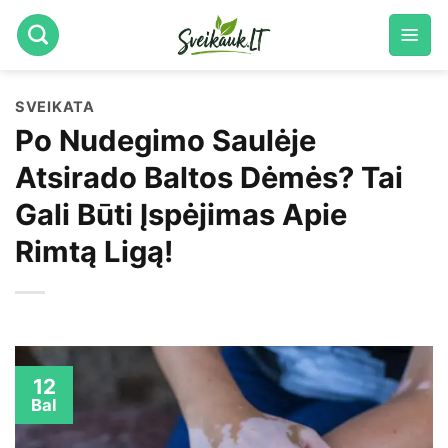
Skip
to
content
SVEIKATA
Po Nudegimo Saulėje
Atsirado Baltos Dėmės? Tai
Gali Būti Įspėjimas Apie
Rimtą Ligą!
12
Bal