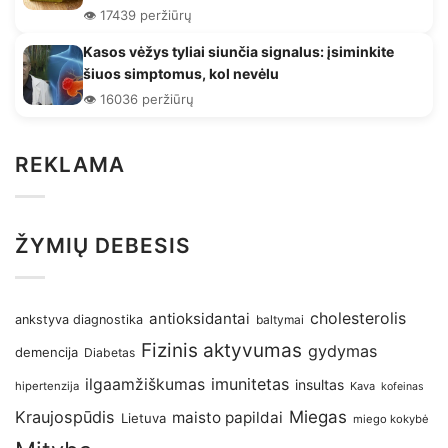
👁️ 17439 peržiūrų
Kasos vėžys tyliai siunčia signalus: įsiminkite
šiuos simptomus, kol nevėlu
👁️ 16036 peržiūrų
REKLAMA
ŽYMIŲ DEBESIS
antioksidantai
cholesterolis
ankstyva diagnostika
baltymai
Fizinis aktyvumas
gydymas
demencija
Diabetas
imunitetas
ilgaamžiškumas
insultas
hipertenzija
Kava
kofeinas
Kraujospūdis
Miegas
maisto papildai
Lietuva
miego kokybė