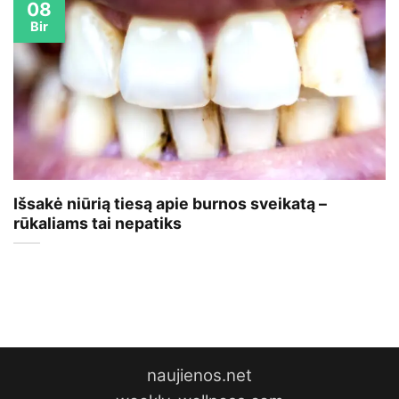
08
Bir
Išsakė niūrią tiesą apie burnos sveikatą –
rūkaliams tai nepatiks
naujienos.net