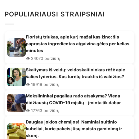
POPULIARIAUSI STRAIPSNIAI
Floristų triukas, apie kurį mažai kas žino: šis
paprastas ingredientas atgaivina gėles per kelias
minutes
👁️ 24070 peržiūrų
Skaitymas iš veidų: veidoskaitininkas rėžė apie
šalies lyderius. Kas turėtų trauktis iš valdžios?
👁️ 19919 peržiūrų
Mokslininkai pagaliau rado atsakymą? Viena
didžiausių COVID-19 mįslių – įminta tik dabar
👁️ 17763 peržiūrų
Daugiau jokios chemijos! Naminiai sultinio
kubeliai, kurie pakeis jūsų maisto gaminimą ir
skonį.