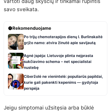
vartoti daug skysčių ir tinkamai rūpintis
savo sveikata.
Rekomenduojame
Po trijų chemoterapijos dienų I. Burlinskaitė
grįžo namo: atvira žinutė apie savijautą
Agnė įspėja: Lietuvoje plinta neįprasta
sukčiavimo schema – net specialistai
nustebę
Ciberžolė ne vienintelė: populiarūs papildai,
kurie gali pakenkti kepenims — gydytoja
perspėja
Jeigu simptomai užsitęsia arba būklė