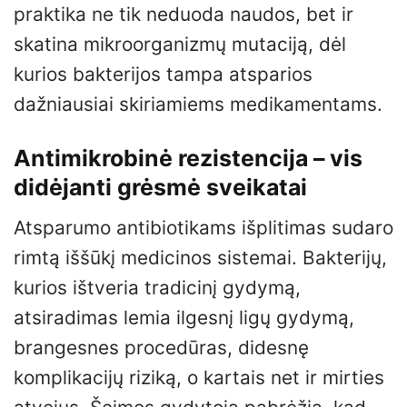
praktika ne tik neduoda naudos, bet ir
skatina mikroorganizmų mutaciją, dėl
kurios bakterijos tampa atsparios
dažniausiai skiriamiems medikamentams.
Antimikrobinė rezistencija – vis
didėjanti grėsmė sveikatai
Atsparumo antibiotikams išplitimas sudaro
rimtą iššūkį medicinos sistemai. Bakterijų,
kurios ištveria tradicinį gydymą,
atsiradimas lemia ilgesnį ligų gydymą,
brangesnes procedūras, didesnę
komplikacijų riziką, o kartais net ir mirties