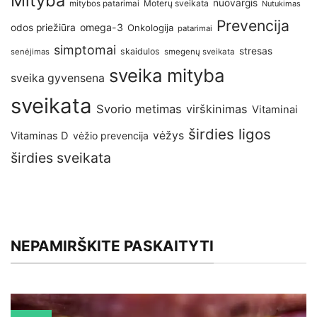
Mityba
nuovargis
Moterų sveikata
mitybos patarimai
Nutukimas
Prevencija
omega-3
odos priežiūra
Onkologija
patarimai
simptomai
stresas
skaidulos
senėjimas
smegenų sveikata
sveika mityba
sveika gyvensena
sveikata
Svorio metimas
virškinimas
Vitaminai
širdies ligos
vėžys
Vitaminas D
vėžio prevencija
širdies sveikata
NEPAMIRŠKITE PASKAITYTI