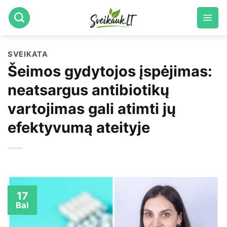
Skip
to
content
SVEIKATA
Šeimos gydytojos įspėjimas:
neatsargus antibiotikų
vartojimas gali atimti jų
efektyvumą ateityje
17
Bal