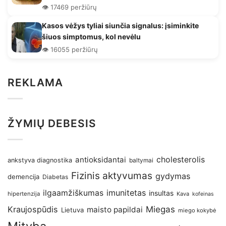
👁️ 17469 peržiūrų
Kasos vėžys tyliai siunčia signalus: įsiminkite
šiuos simptomus, kol nevėlu
👁️ 16055 peržiūrų
REKLAMA
ŽYMIŲ DEBESIS
antioksidantai
cholesterolis
ankstyva diagnostika
baltymai
Fizinis aktyvumas
gydymas
demencija
Diabetas
imunitetas
ilgaamžiškumas
insultas
hipertenzija
Kava
kofeinas
Kraujospūdis
Miegas
maisto papildai
Lietuva
miego kokybė