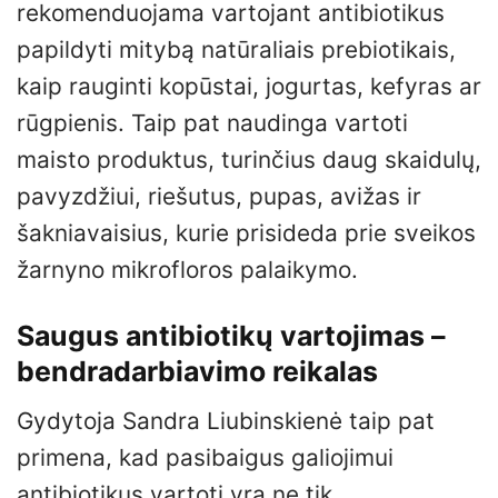
rekomenduojama vartojant antibiotikus
papildyti mitybą natūraliais prebiotikais,
kaip rauginti kopūstai, jogurtas, kefyras ar
rūgpienis. Taip pat naudinga vartoti
maisto produktus, turinčius daug skaidulų,
pavyzdžiui, riešutus, pupas, avižas ir
šakniavaisius, kurie prisideda prie sveikos
žarnyno mikrofloros palaikymo.
Saugus antibiotikų vartojimas –
bendradarbiavimo reikalas
Gydytoja Sandra Liubinskienė taip pat
primena, kad pasibaigus galiojimui
antibiotikus vartoti yra ne tik