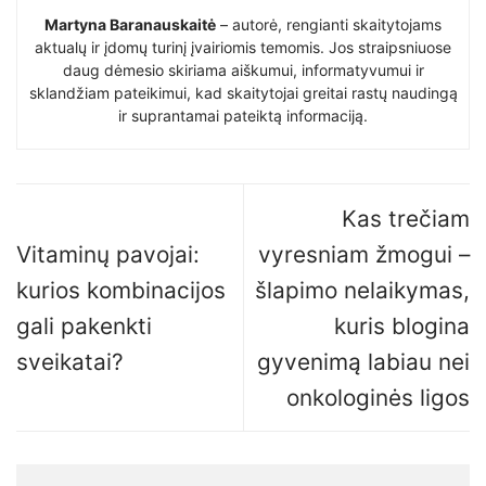
Martyna Baranauskaitė
– autorė, rengianti skaitytojams
aktualų ir įdomų turinį įvairiomis temomis. Jos straipsniuose
daug dėmesio skiriama aiškumui, informatyvumui ir
sklandžiam pateikimui, kad skaitytojai greitai rastų naudingą
ir suprantamai pateiktą informaciją.
Kas trečiam
Vitaminų pavojai:
vyresniam žmogui –
kurios kombinacijos
šlapimo nelaikymas,
gali pakenkti
kuris blogina
sveikatai?
gyvenimą labiau nei
onkologinės ligos