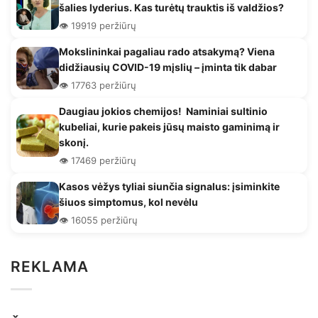
šalies lyderius. Kas turėtų trauktis iš valdžios?
👁️ 19919 peržiūrų
Mokslininkai pagaliau rado atsakymą? Viena
didžiausių COVID-19 mįslių – įminta tik dabar
👁️ 17763 peržiūrų
Daugiau jokios chemijos! Naminiai sultinio
kubeliai, kurie pakeis jūsų maisto gaminimą ir
skonį.
👁️ 17469 peržiūrų
Kasos vėžys tyliai siunčia signalus: įsiminkite
šiuos simptomus, kol nevėlu
👁️ 16055 peržiūrų
REKLAMA