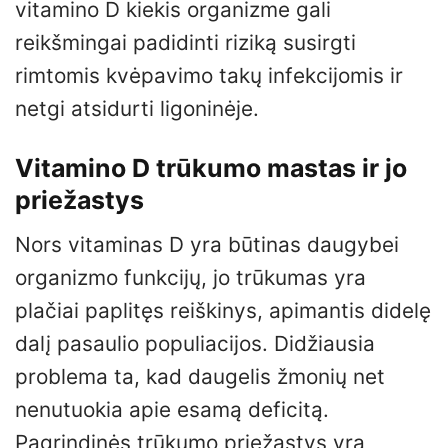
vitamino D kiekis organizme gali
reikšmingai padidinti riziką susirgti
rimtomis kvėpavimo takų infekcijomis ir
netgi atsidurti ligoninėje.
Vitamino D trūkumo mastas ir jo
priežastys
Nors vitaminas D yra būtinas daugybei
organizmo funkcijų, jo trūkumas yra
plačiai paplitęs reiškinys, apimantis didelę
dalį pasaulio populiacijos. Didžiausia
problema ta, kad daugelis žmonių net
nenutuokia apie esamą deficitą.
Pagrindinės trūkumo priežastys yra