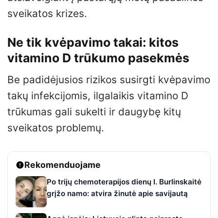
sveikatos krizes.
Ne tik kvėpavimo takai: kitos
vitamino D trūkumo pasekmės
Be padidėjusios rizikos susirgti kvėpavimo
takų infekcijomis, ilgalaikis vitamino D
trūkumas gali sukelti ir daugybę kitų
sveikatos problemų.
Rekomenduojame
Po trijų chemoterapijos dienų I. Burlinskaitė
grįžo namo: atvira žinutė apie savijautą