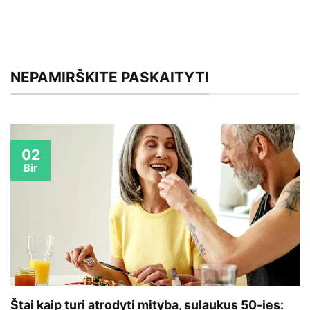
NEPAMIRŠKITE PASKAITYTI
02
Bir
Štai kaip turi atrodyti mityba, sulaukus 50-ies: