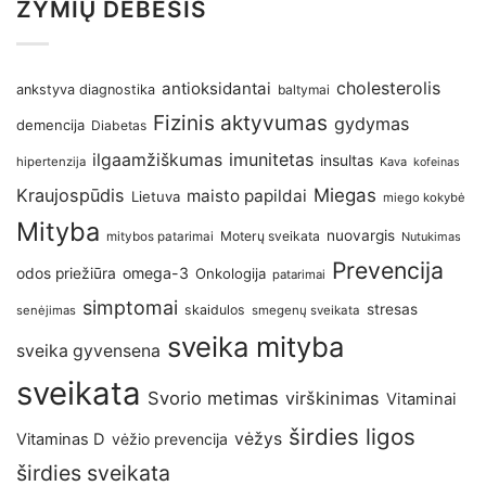
ŽYMIŲ DEBESIS
antioksidantai
cholesterolis
ankstyva diagnostika
baltymai
Fizinis aktyvumas
gydymas
demencija
Diabetas
imunitetas
ilgaamžiškumas
insultas
hipertenzija
Kava
kofeinas
Kraujospūdis
Miegas
maisto papildai
Lietuva
miego kokybė
Mityba
nuovargis
Moterų sveikata
mitybos patarimai
Nutukimas
Prevencija
omega-3
odos priežiūra
Onkologija
patarimai
simptomai
stresas
skaidulos
senėjimas
smegenų sveikata
sveika mityba
sveika gyvensena
sveikata
Svorio metimas
virškinimas
Vitaminai
širdies ligos
vėžys
Vitaminas D
vėžio prevencija
širdies sveikata