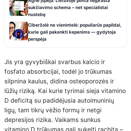
Agnė įspėja: Lietuvoje plinta neįprasta
sukčiavimo schema – net specialistai
nustebę
Ciberžolė ne vienintelė: populiarūs papildai,
kurie gali pakenkti kepenims — gydytoja
perspėja
Jis yra gyvybiškai svarbus kalcio ir
fosfato absorbcijai, todėl jo trūkumas
silpnina kaulus, didina osteoporozės ir
lūžių riziką. Kai kurie tyrimai sieja vitamino
D deficitą su padidėjusia autoimuninių
ligų, tam tikrų vėžio formų ir netgi
depresijos rizika. Vaikams sunkus
vitamino D trūkumas gali sukelti rachitą –