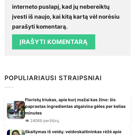
interneto puslapį, kad jų nebereiktų
įvesti iš naujo, kai kitą kartą vėl norėsiu
parašyti komentarą.
POPULIARIAUSI STRAIPSNIAI
Floristų triukas, apie kurį mažai kas žino: šis
paprastas ingredientas atgaivina gėles per kelias
minutes
👁️ 24069 peržiūrų
Skaitymas iš veidų: veidoskaitininkas rėžė apie