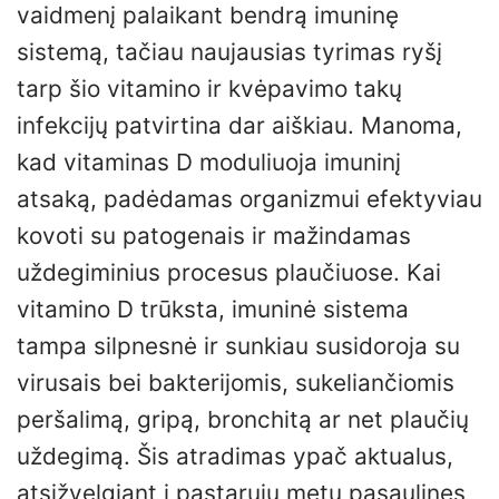
vaidmenį palaikant bendrą imuninę
sistemą, tačiau naujausias tyrimas ryšį
tarp šio vitamino ir kvėpavimo takų
infekcijų patvirtina dar aiškiau. Manoma,
kad vitaminas D moduliuoja imuninį
atsaką, padėdamas organizmui efektyviau
kovoti su patogenais ir mažindamas
uždegiminius procesus plaučiuose. Kai
vitamino D trūksta, imuninė sistema
tampa silpnesnė ir sunkiau susidoroja su
virusais bei bakterijomis, sukeliančiomis
peršalimą, gripą, bronchitą ar net plaučių
uždegimą. Šis atradimas ypač aktualus,
atsižvelgiant į pastarųjų metų pasaulines