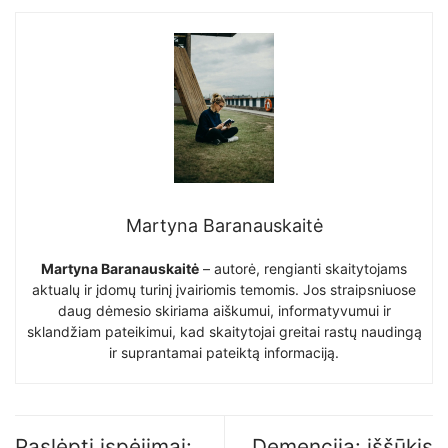
Martyna Baranauskaitė
Martyna Baranauskaitė
– autorė, rengianti skaitytojams
aktualų ir įdomų turinį įvairiomis temomis. Jos straipsniuose
daug dėmesio skiriama aiškumui, informatyvumui ir
sklandžiam pateikimui, kad skaitytojai greitai rastų naudingą
ir suprantamai pateiktą informaciją.
Paslėpti įspėjimai:
Demencija: iššūkis