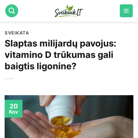
Skip
to
content
SVEIKATA
Slaptas milijardų pavojus:
vitamino D trūkumas gali
baigtis ligonine?
20
Kov