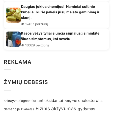
Daugiau jokios chemijos! Naminiai sultinio
kubeliai, kurie pakeis jūsų maisto gaminimą ir
skonį.
👁️ 17437 peržiūrų
Kasos vėžys tyliai siunčia signalus: įsiminkite
šiuos simptomus, kol nevėlu
👁️ 16029 peržiūrų
REKLAMA
ŽYMIŲ DEBESIS
antioksidantai
cholesterolis
ankstyva diagnostika
baltymai
Fizinis aktyvumas
gydymas
demencija
Diabetas