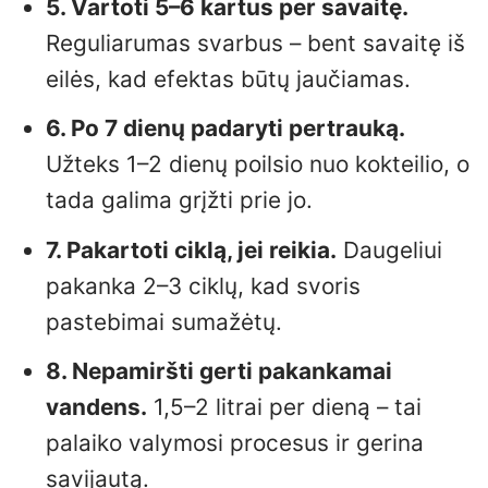
5. Vartoti 5–6 kartus per savaitę.
Reguliarumas svarbus – bent savaitę iš
eilės, kad efektas būtų jaučiamas.
6. Po 7 dienų padaryti pertrauką.
Užteks 1–2 dienų poilsio nuo kokteilio, o
tada galima grįžti prie jo.
7. Pakartoti ciklą, jei reikia.
Daugeliui
pakanka 2–3 ciklų, kad svoris
pastebimai sumažėtų.
8. Nepamiršti gerti pakankamai
vandens.
1,5–2 litrai per dieną – tai
palaiko valymosi procesus ir gerina
savijautą.