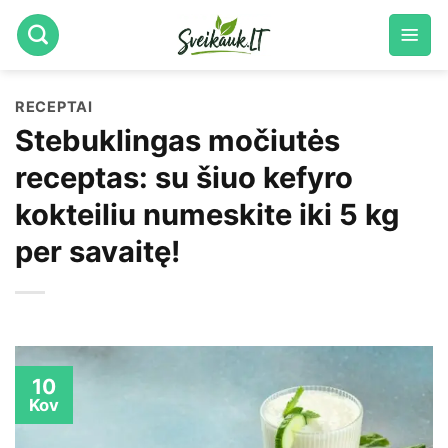
Skip
to
content
RECEPTAI
Stebuklingas močiutės
receptas: su šiuo kefyro
kokteiliu numeskite iki 5 kg
per savaitę!
10
Kov