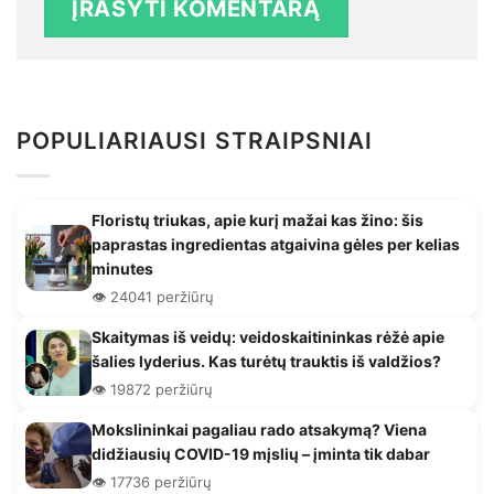
POPULIARIAUSI STRAIPSNIAI
Floristų triukas, apie kurį mažai kas žino: šis
paprastas ingredientas atgaivina gėles per kelias
minutes
👁️ 24041 peržiūrų
Skaitymas iš veidų: veidoskaitininkas rėžė apie
šalies lyderius. Kas turėtų trauktis iš valdžios?
👁️ 19872 peržiūrų
Mokslininkai pagaliau rado atsakymą? Viena
didžiausių COVID-19 mįslių – įminta tik dabar
👁️ 17736 peržiūrų