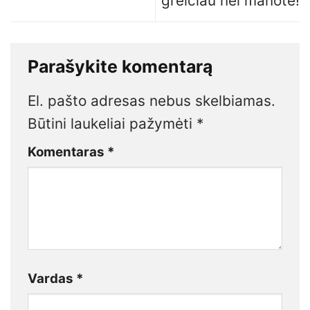
greičiau nei manote!
Parašykite komentarą
El. pašto adresas nebus skelbiamas.
Būtini laukeliai pažymėti
*
Komentaras
*
Vardas
*