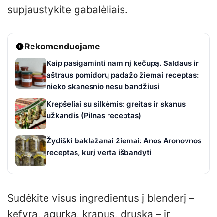
supjaustykite gabalėliais.
Rekomenduojame
Kaip pasigaminti naminį kečupą. Saldaus ir
aštraus pomidorų padažo žiemai receptas:
nieko skanesnio nesu bandžiusi
Krepšeliai su silkėmis: greitas ir skanus
užkandis (Pilnas receptas)
Žydiški baklažanai žiemai: Anos Aronovnos
receptas, kurį verta išbandyti
Sudėkite visus ingredientus į blenderį –
kefyrą, agurką, krapus, druską – ir