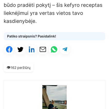
būdo pradėti pokytį – šis kefyro receptas
lieknėjimui yra vertas vietos tavo
kasdienybėje.
Patiko straipsnis? Pasidalink!
👁️
162 peržiūrų