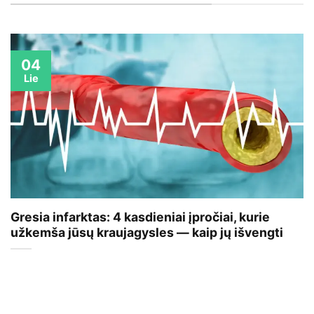
04
Lie
Gresia infarktas: 4 kasdieniai įpročiai, kurie
užkemša jūsų kraujagysles — kaip jų išvengti