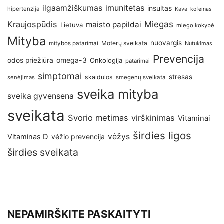
imunitetas
ilgaamžiškumas
insultas
hipertenzija
Kava
kofeinas
Kraujospūdis
Miegas
maisto papildai
Lietuva
miego kokybė
Mityba
nuovargis
Moterų sveikata
mitybos patarimai
Nutukimas
Prevencija
omega-3
odos priežiūra
Onkologija
patarimai
simptomai
stresas
skaidulos
senėjimas
smegenų sveikata
sveika mityba
sveika gyvensena
sveikata
Svorio metimas
virškinimas
Vitaminai
širdies ligos
vėžys
Vitaminas D
vėžio prevencija
širdies sveikata
NEPAMIRŠKITE PASKAITYTI