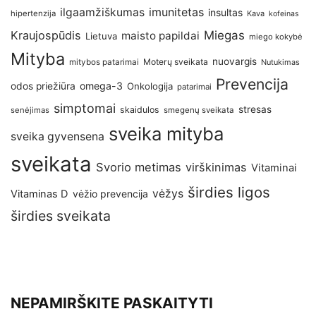
imunitetas
ilgaamžiškumas
insultas
hipertenzija
Kava
kofeinas
Kraujospūdis
Miegas
maisto papildai
Lietuva
miego kokybė
Mityba
nuovargis
Moterų sveikata
mitybos patarimai
Nutukimas
Prevencija
omega-3
odos priežiūra
Onkologija
patarimai
simptomai
stresas
skaidulos
senėjimas
smegenų sveikata
sveika mityba
sveika gyvensena
sveikata
Svorio metimas
virškinimas
Vitaminai
širdies ligos
vėžys
Vitaminas D
vėžio prevencija
širdies sveikata
NEPAMIRŠKITE PASKAITYTI