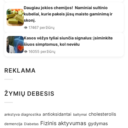
Daugiau jokios chemijos! Naminiai sultinio
kubeliai, kurie pakeis jūsų maisto gaminimą ir
skonį.
👁️ 17467 peržiūrų
Kasos vėžys tyliai siunčia signalus: įsiminkite
šiuos simptomus, kol nevėlu
👁️ 16055 peržiūrų
REKLAMA
ŽYMIŲ DEBESIS
antioksidantai
cholesterolis
ankstyva diagnostika
baltymai
Fizinis aktyvumas
gydymas
demencija
Diabetas