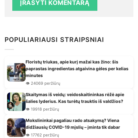
POPULIARIAUSI STRAIPSNIAI
Floristų triukas, apie kurį mažai kas žino: šis
paprastas ingredientas atgaivina gėles per kelias
minutes
👁️ 24069 peržiūrų
Skaitymas iš veidų: veidoskaitininkas rėžė apie
šalies lyderius. Kas turėtų trauktis iš valdžios?
👁️ 19918 peržiūrų
Mokslininkai pagaliau rado atsakymą? Viena
didžiausių COVID-19 mįslių – įminta tik dabar
👁️ 17762 peržiūrų