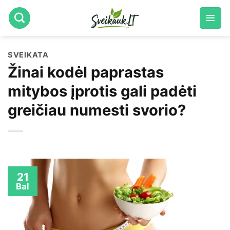
Skip
to
content
SVEIKATA
Žinai kodėl paprastas
mitybos įprotis gali padėti
greičiau numesti svorio?
21
Bal