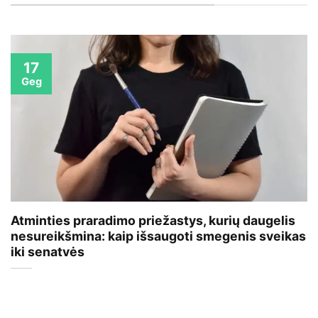
17
Geg
Atminties praradimo priežastys, kurių daugelis
nesureikšmina: kaip išsaugoti smegenis sveikas
iki senatvės