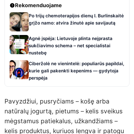
Rekomenduojame
Po trijų chemoterapijos dienų I. Burlinskaitė
grįžo namo: atvira žinutė apie savijautą
Agnė įspėja: Lietuvoje plinta neįprasta
sukčiavimo schema – net specialistai
nustebę
Ciberžolė ne vienintelė: populiarūs papildai,
kurie gali pakenkti kepenims — gydytoja
perspėja
Pavyzdžiui, pusryčiams – košę arba
natūralų jogurtą, pietums – kelis sveikus
mėgstamus patiekalus, užkandžiams –
kelis produktus, kuriuos lengva ir patogu