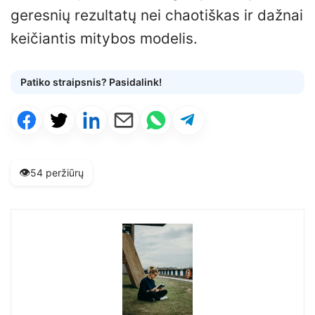
geresnių rezultatų nei chaotiškas ir dažnai
keičiantis mitybos modelis.
Patiko straipsnis? Pasidalink!
👁️
54 peržiūrų