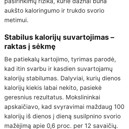
pasirinkimų rizika, kurie dažnai būna
aukšto kaloringumo ir trukdo svorio
metimui.
Stabilus kalorijų suvartojimas –
raktas į sėkmę
Be patiekalų kartojimo, tyrimas parodė,
kad itin svarbu ir kasdien suvartojamų
kalorijų stabilumas. Dalyviai, kurių dienos
kalorijų kiekis labai nekito, pasiekė
geresnius rezultatus. Mokslininkai
apskaičiavo, kad svyravimai maždaug 100
kalorijų iš dienos į dieną susilpnino svorio
mažėjimą apie 0,6 proc. per 12 savaičių.