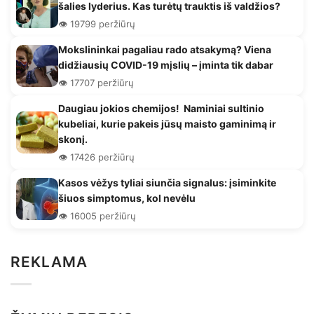
šalies lyderius. Kas turėtų trauktis iš valdžios?
👁️ 19799 peržiūrų
Mokslininkai pagaliau rado atsakymą? Viena
didžiausių COVID-19 mįslių – įminta tik dabar
👁️ 17707 peržiūrų
Daugiau jokios chemijos! Naminiai sultinio
kubeliai, kurie pakeis jūsų maisto gaminimą ir
skonį.
👁️ 17426 peržiūrų
Kasos vėžys tyliai siunčia signalus: įsiminkite
šiuos simptomus, kol nevėlu
👁️ 16005 peržiūrų
REKLAMA