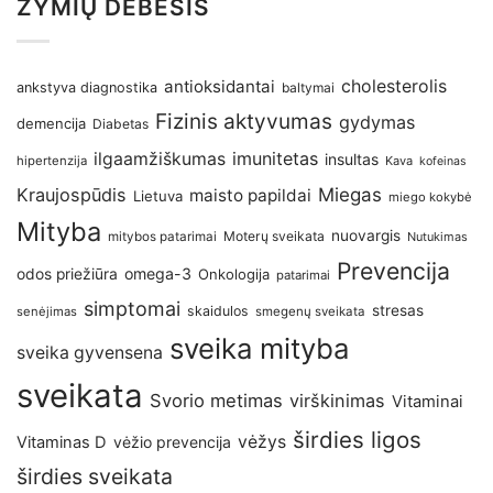
ŽYMIŲ DEBESIS
antioksidantai
cholesterolis
ankstyva diagnostika
baltymai
Fizinis aktyvumas
gydymas
demencija
Diabetas
imunitetas
ilgaamžiškumas
insultas
hipertenzija
Kava
kofeinas
Kraujospūdis
Miegas
maisto papildai
Lietuva
miego kokybė
Mityba
nuovargis
Moterų sveikata
mitybos patarimai
Nutukimas
Prevencija
omega-3
odos priežiūra
Onkologija
patarimai
simptomai
stresas
skaidulos
senėjimas
smegenų sveikata
sveika mityba
sveika gyvensena
sveikata
Svorio metimas
virškinimas
Vitaminai
širdies ligos
vėžys
Vitaminas D
vėžio prevencija
širdies sveikata