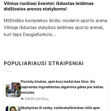
Vilnius ruošiasi šventei: išduotas leidimas
didžiosios arenos statyboms!
Milžiniško komplekso širdis: moderni sporto arena
Vilniuje išduotas statybos leidimas sporto arenai,
kuri taps Daugiafunkcio...
POPULIARIAUSI STRAIPSNIAI
Floristų triukas, apie kurį mažai kas žino: šis
paprastas ingredientas atgaivina gėles per kelias
minutes
👁️ 24026 peržiūrų
Skaitymas iš veidų: veidoskaitininkas rėžė apie