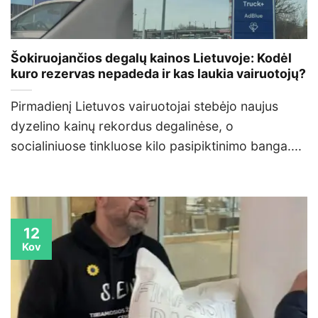
Šokiruojančios degalų kainos Lietuvoje: Kodėl
kuro rezervas nepadeda ir kas laukia vairuotojų?
Pirmadienį Lietuvos vairuotojai stebėjo naujus
dyzelino kainų rekordus degalinėse, o
socialiniuose tinkluose kilo pasipiktinimo banga....
12
Kov