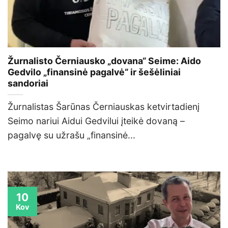
Žurnalisto Černiausko „dovana“ Seime: Aido
Gedvilo „finansinė pagalvė“ ir šešėliniai
sandoriai
Žurnalistas Šarūnas Černiauskas ketvirtadienį
Seimo nariui Aidui Gedvilui įteikė dovaną –
pagalvę su užrašu „finansinė...
10
Kov