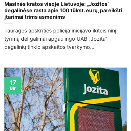
Masinės kratos visoje Lietuvoje: „Jozitos“
degalinėse rasta apie 100 tūkst. eurų, pareikšti
įtarimai trims asmenims
Tauragės apskrities policija inicijavo ikiteisminį
tyrimą dėl galimai apgaulingo UAB „Jozita“
degalinių tinklo apskaitos tvarkymo...
17
Bir