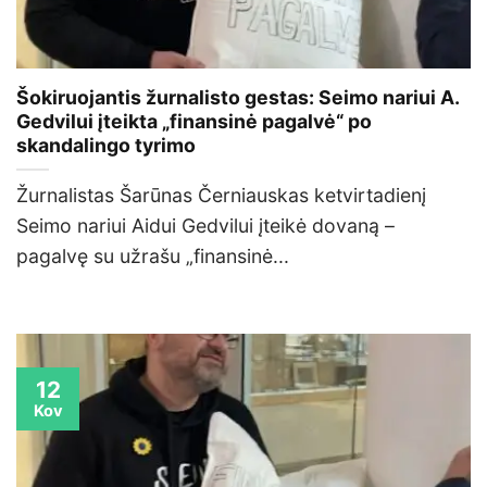
Šokiruojantis žurnalisto gestas: Seimo nariui A.
Gedvilui įteikta „finansinė pagalvė“ po
skandalingo tyrimo
Žurnalistas Šarūnas Černiauskas ketvirtadienį
Seimo nariui Aidui Gedvilui įteikė dovaną –
pagalvę su užrašu „finansinė...
12
Kov