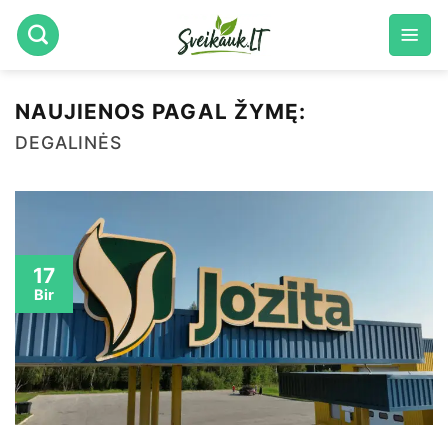
Skip
to
content
NAUJIENOS PAGAL ŽYMĘ:
DEGALINĖS
17
Bir