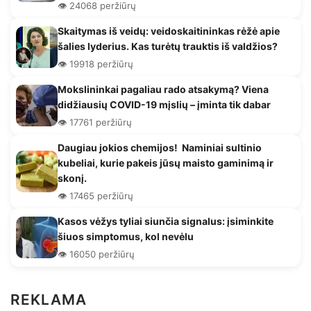
👁️ 24068 peržiūrų
Skaitymas iš veidų: veidoskaitininkas rėžė apie
šalies lyderius. Kas turėtų trauktis iš valdžios?
👁️ 19918 peržiūrų
Mokslininkai pagaliau rado atsakymą? Viena
didžiausių COVID-19 mįslių – įminta tik dabar
👁️ 17761 peržiūrų
Daugiau jokios chemijos! Naminiai sultinio
kubeliai, kurie pakeis jūsų maisto gaminimą ir
skonį.
👁️ 17465 peržiūrų
Kasos vėžys tyliai siunčia signalus: įsiminkite
šiuos simptomus, kol nevėlu
👁️ 16050 peržiūrų
REKLAMA