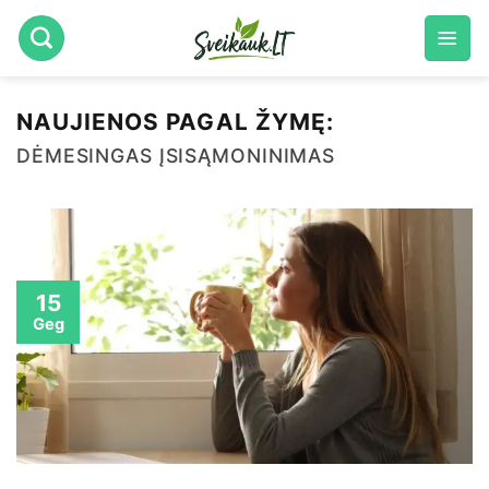
Skip
to
content
NAUJIENOS PAGAL ŽYMĘ:
DĖMESINGAS ĮSISĄMONINIMAS
15
Geg