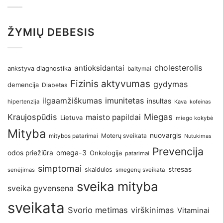
ŽYMIŲ DEBESIS
antioksidantai
cholesterolis
ankstyva diagnostika
baltymai
Fizinis aktyvumas
gydymas
demencija
Diabetas
imunitetas
ilgaamžiškumas
insultas
hipertenzija
Kava
kofeinas
Kraujospūdis
Miegas
maisto papildai
Lietuva
miego kokybė
Mityba
nuovargis
Moterų sveikata
mitybos patarimai
Nutukimas
Prevencija
omega-3
odos priežiūra
Onkologija
patarimai
simptomai
stresas
skaidulos
senėjimas
smegenų sveikata
sveika mityba
sveika gyvensena
sveikata
Svorio metimas
virškinimas
Vitaminai