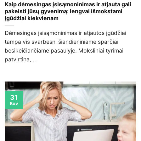
Kaip dėmesingas įsisąmoninimas ir atjauta gali
pakeisti jūsų gyvenimą: lengvai išmokstami
įgūdžiai kiekvienam
Dėmesingas įsisąmoninimas ir atjautos įgūdžiai
tampa vis svarbesni šiandieniniame sparčiai
besikeičiančiame pasaulyje. Moksliniai tyrimai
patvirtina,...
31
Kov