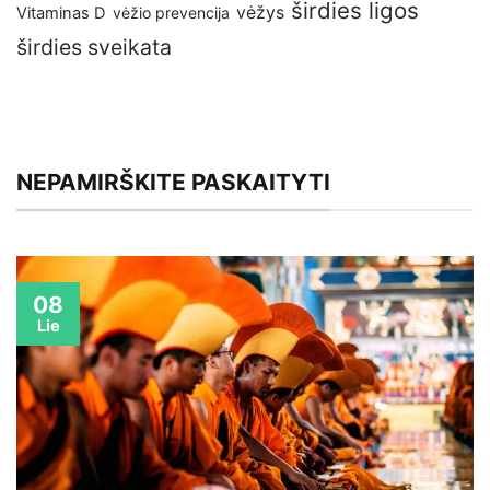
širdies ligos
vėžys
Vitaminas D
vėžio prevencija
širdies sveikata
NEPAMIRŠKITE PASKAITYTI
08
Lie