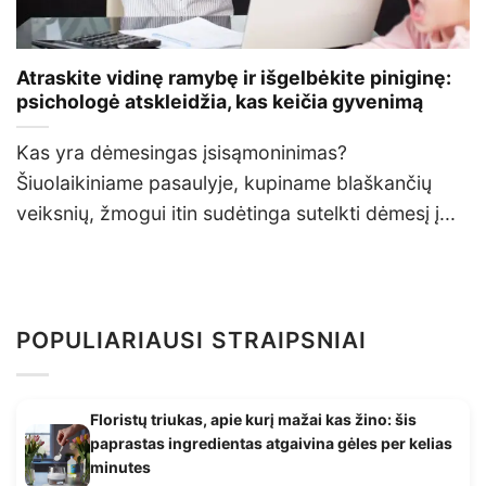
Atraskite vidinę ramybę ir išgelbėkite piniginę:
psichologė atskleidžia, kas keičia gyvenimą
Kas yra dėmesingas įsisąmoninimas?
Šiuolaikiniame pasaulyje, kupiname blaškančių
veiksnių, žmogui itin sudėtinga sutelkti dėmesį į...
POPULIARIAUSI STRAIPSNIAI
Floristų triukas, apie kurį mažai kas žino: šis
paprastas ingredientas atgaivina gėles per kelias
minutes