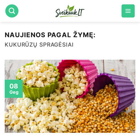
Skip
to
content
NAUJIENOS PAGAL ŽYMĘ:
KUKURŪZŲ SPRAGĖSIAI
08
Geg