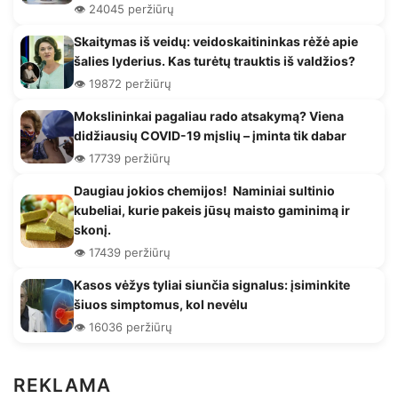
👁️ 24045 peržiūrų
Skaitymas iš veidų: veidoskaitininkas rėžė apie
šalies lyderius. Kas turėtų trauktis iš valdžios?
👁️ 19872 peržiūrų
Mokslininkai pagaliau rado atsakymą? Viena
didžiausių COVID-19 mįslių – įminta tik dabar
👁️ 17739 peržiūrų
Daugiau jokios chemijos! Naminiai sultinio
kubeliai, kurie pakeis jūsų maisto gaminimą ir
skonį.
👁️ 17439 peržiūrų
Kasos vėžys tyliai siunčia signalus: įsiminkite
šiuos simptomus, kol nevėlu
👁️ 16036 peržiūrų
REKLAMA