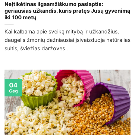
Neįtikėtinas ilgaamžiškumo paslaptis:
geriausias užkandis, kuris pratęs Jūsų gyvenimą
iki 100 metų
Kai kalbama apie sveiką mitybą ir užkandžius,
daugelis žmonių dažniausiai įsivaizduoja natūralias
sultis, šviežias daržoves...
04
Geg