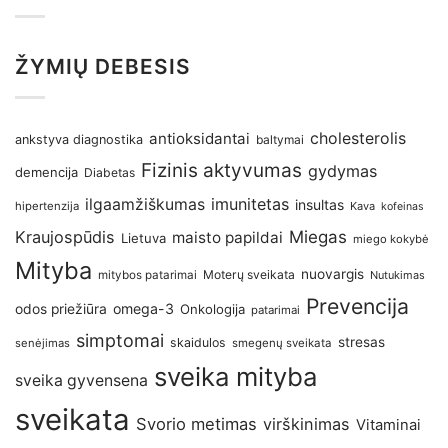
ŽYMIŲ DEBESIS
antioksidantai
cholesterolis
ankstyva diagnostika
baltymai
Fizinis aktyvumas
gydymas
demencija
Diabetas
imunitetas
ilgaamžiškumas
insultas
hipertenzija
Kava
kofeinas
Kraujospūdis
Miegas
maisto papildai
Lietuva
miego kokybė
Mityba
nuovargis
Moterų sveikata
mitybos patarimai
Nutukimas
Prevencija
omega-3
odos priežiūra
Onkologija
patarimai
simptomai
stresas
skaidulos
senėjimas
smegenų sveikata
sveika mityba
sveika gyvensena
sveikata
Svorio metimas
virškinimas
Vitaminai