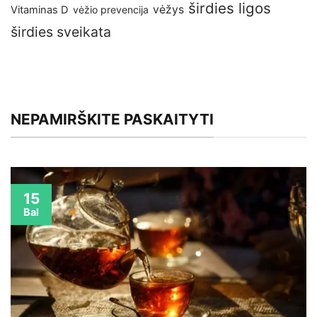
širdies ligos
vėžys
Vitaminas D
vėžio prevencija
širdies sveikata
NEPAMIRŠKITE PASKAITYTI
15
Bal