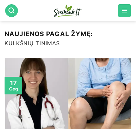
Skip
to
content
NAUJIENOS PAGAL ŽYMĘ:
KULKŠNIŲ TINIMAS
17
Geg