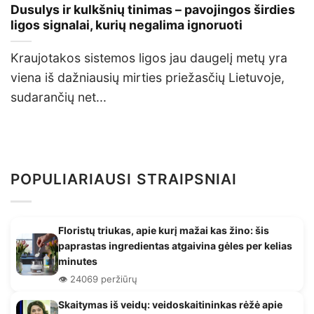
Dusulys ir kulkšnių tinimas – pavojingos širdies
ligos signalai, kurių negalima ignoruoti
Kraujotakos sistemos ligos jau daugelį metų yra
viena iš dažniausių mirties priežasčių Lietuvoje,
sudarančių net...
POPULIARIAUSI STRAIPSNIAI
Floristų triukas, apie kurį mažai kas žino: šis
paprastas ingredientas atgaivina gėles per kelias
minutes
👁️ 24069 peržiūrų
Skaitymas iš veidų: veidoskaitininkas rėžė apie