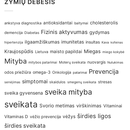
ŽYMIŲ DEBESIS
antioksidantai
cholesterolis
ankstyva diagnostika
baltymai
Fizinis aktyvumas
gydymas
demencija
Diabetas
imunitetas
ilgaamžiškumas
insultas
hipertenzija
Kava
kofeinas
Kraujospūdis
Miegas
maisto papildai
Lietuva
miego kokybė
Mityba
nuovargis
Moterų sveikata
mitybos patarimai
Nutukimas
Prevencija
omega-3
odos priežiūra
Onkologija
patarimai
simptomai
stresas
skaidulos
senėjimas
smegenų sveikata
sveika mityba
sveika gyvensena
sveikata
Svorio metimas
virškinimas
Vitaminai
širdies ligos
vėžys
Vitaminas D
vėžio prevencija
širdies sveikata