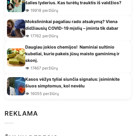
šalies lyderius. Kas turėtų trauktis iš valdžios?
👁️ 19918 peržiūrų
Mokslininkai pagaliau rado atsakymą? Viena
didžiausių COVID-19 mįslių – įminta tik dabar
👁️ 17762 peržiūrų
Daugiau jokios chemijos! Naminiai sultinio
kubeliai, kurie pakeis jūsų maisto gaminimą ir
skonį.
👁️ 17467 peržiūrų
Kasos vėžys tyliai siunčia signalus: įsiminkite
šiuos simptomus, kol nevėlu
👁️ 16055 peržiūrų
REKLAMA