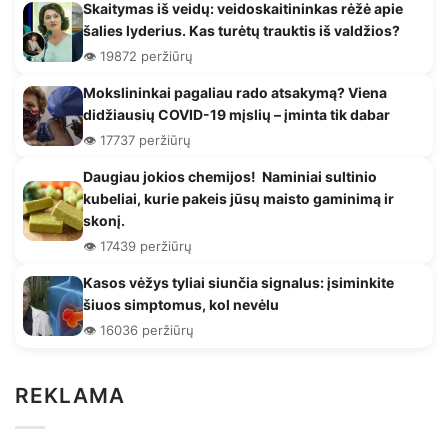
Skaitymas iš veidų: veidoskaitininkas rėžė apie
šalies lyderius. Kas turėtų trauktis iš valdžios?
👁️ 19872 peržiūrų
Mokslininkai pagaliau rado atsakymą? Viena
didžiausių COVID-19 mįslių – įminta tik dabar
👁️ 17737 peržiūrų
Daugiau jokios chemijos! Naminiai sultinio
kubeliai, kurie pakeis jūsų maisto gaminimą ir
skonį.
👁️ 17439 peržiūrų
Kasos vėžys tyliai siunčia signalus: įsiminkite
šiuos simptomus, kol nevėlu
👁️ 16036 peržiūrų
REKLAMA