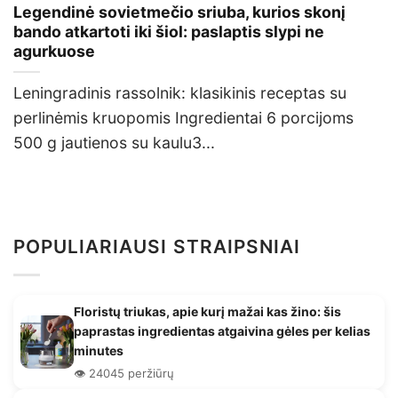
Legendinė sovietmečio sriuba, kurios skonį
bando atkartoti iki šiol: paslaptis slypi ne
agurkuose
Leningradinis rassolnik: klasikinis receptas su
perlinėmis kruopomis Ingredientai 6 porcijoms
500 g jautienos su kaulu3...
POPULIARIAUSI STRAIPSNIAI
Floristų triukas, apie kurį mažai kas žino: šis
paprastas ingredientas atgaivina gėles per kelias
minutes
👁️ 24045 peržiūrų