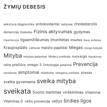
ŽYMIŲ DEBESIS
antioksidantai
cholesterolis
ankstyva diagnostika
baltymai
Fizinis aktyvumas
gydymas
demencija
Diabetas
imunitetas
ilgaamžiškumas
insultas
hipertenzija
Kava
kofeinas
Kraujospūdis
Miegas
maisto papildai
Lietuva
miego kokybė
Mityba
nuovargis
Moterų sveikata
mitybos patarimai
Nutukimas
Prevencija
omega-3
odos priežiūra
Onkologija
patarimai
simptomai
stresas
skaidulos
senėjimas
smegenų sveikata
sveika mityba
sveika gyvensena
sveikata
Svorio metimas
virškinimas
Vitaminai
širdies ligos
vėžys
Vitaminas D
vėžio prevencija