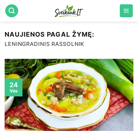
Skip
to
content
NAUJIENOS PAGAL ŽYMĘ:
LENINGRADINIS RASSOLNIK
24
Vas