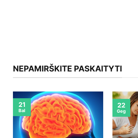
NEPAMIRŠKITE PASKAITYTI
21
22
Bal
Geg