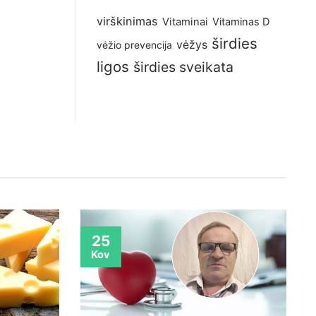
virškinimas
Vitaminai
Vitaminas D
širdies
vėžys
vėžio prevencija
ligos
širdies sveikata
25
Kov