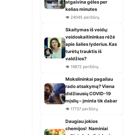
atgaivina gėles per
kelias minutes
👁️ 24045 peržiūrų
Skaitymas iš veidų:
veidoskaitininkas rėžė
apie šalies lyderius. Kas
turėtų trauktis iš
valdžios?
👁️ 19872 peržiūrų
Mokslininkai pagaliau
rado atsakymą? Viena
didžiausių COVID-19
mįslių – įminta tik dabar
👁️ 17737 peržiūrų
Daugiau jokios
chemijos! Naminiai