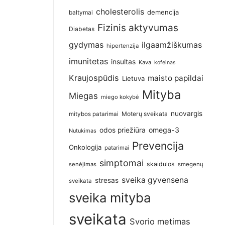
cholesterolis
demencija
baltymai
Fizinis aktyvumas
Diabetas
gydymas
ilgaamžiškumas
hipertenzija
imunitetas
insultas
Kava
kofeinas
Kraujospūdis
maisto papildai
Lietuva
Mityba
Miegas
miego kokybė
nuovargis
Moterų sveikata
mitybos patarimai
omega-3
odos priežiūra
Nutukimas
Prevencija
Onkologija
patarimai
simptomai
skaidulos
senėjimas
smegenų
sveika gyvensena
stresas
sveikata
sveika mityba
sveikata
Svorio metimas