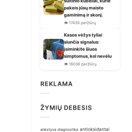
sultinio kubeliai, kurie
pakeis jūsų maisto
gaminimą ir skonį.
👁️ 17439 peržiūrų
Kasos vėžys tyliai
siunčia signalus:
įsiminkite šiuos
simptomus, kol nevėlu
👁️ 16036 peržiūrų
REKLAMA
ŽYMIŲ DEBESIS
antioksidantai
ankstyva diagnostika