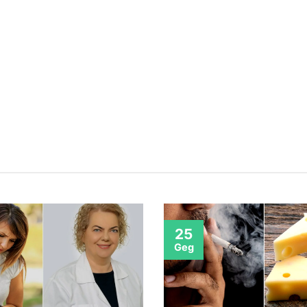
25
Geg