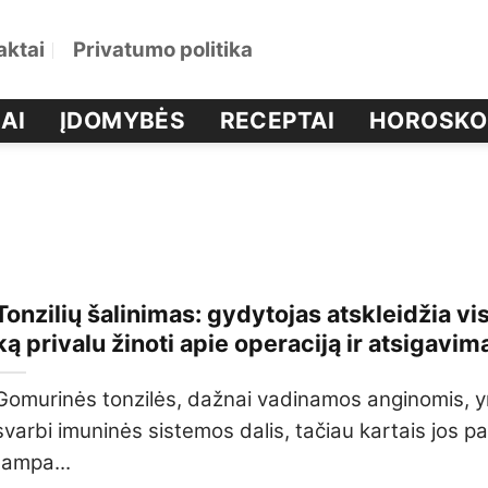
aktai
Privatumo politika
AI
ĮDOMYBĖS
RECEPTAI
HOROSKO
Tonzilių šalinimas: gydytojas atskleidžia vi
ką privalu žinoti apie operaciją ir atsigavim
Gomurinės tonzilės, dažnai vadinamos anginomis, y
svarbi imuninės sistemos dalis, tačiau kartais jos p
tampa...