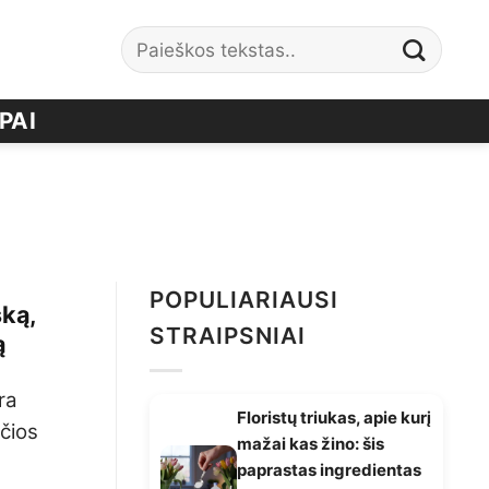
PAI
POPULIARIAUSI
ską,
STRAIPSNIAI
ą
ra
Floristų triukas, apie kurį
ačios
mažai kas žino: šis
paprastas ingredientas