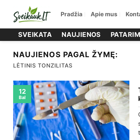
Skip
Pradžia
Apie mus
Kont
to
content
SVEIKATA
NAUJIENOS
PATARIM
NAUJIENOS PAGAL ŽYMĘ:
LĖTINIS TONZILITAS
12
Bal