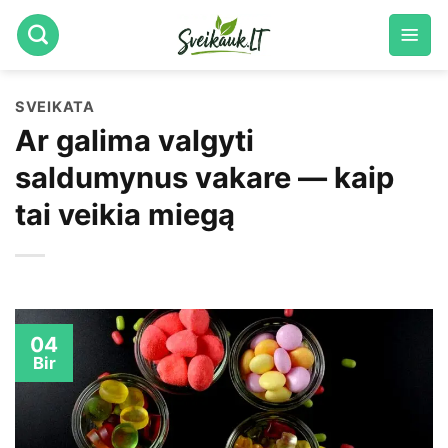
Skip
to
content
SVEIKATA
Ar galima valgyti
saldumynus vakare — kaip
tai veikia miegą
04
Bir