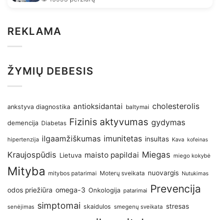
REKLAMA
ŽYMIŲ DEBESIS
antioksidantai
cholesterolis
ankstyva diagnostika
baltymai
Fizinis aktyvumas
gydymas
demencija
Diabetas
imunitetas
ilgaamžiškumas
insultas
hipertenzija
Kava
kofeinas
Kraujospūdis
Miegas
maisto papildai
Lietuva
miego kokybė
Mityba
nuovargis
Moterų sveikata
mitybos patarimai
Nutukimas
Prevencija
omega-3
odos priežiūra
Onkologija
patarimai
simptomai
stresas
skaidulos
senėjimas
smegenų sveikata