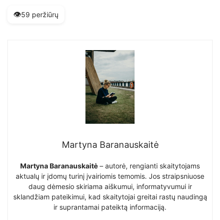
👁️
59 peržiūrų
Martyna Baranauskaitė
Martyna Baranauskaitė
– autorė, rengianti skaitytojams
aktualų ir įdomų turinį įvairiomis temomis. Jos straipsniuose
daug dėmesio skiriama aiškumui, informatyvumui ir
sklandžiam pateikimui, kad skaitytojai greitai rastų naudingą
ir suprantamai pateiktą informaciją.