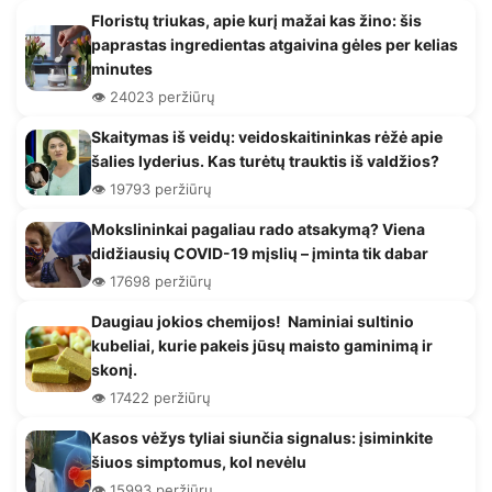
Floristų triukas, apie kurį mažai kas žino: šis
paprastas ingredientas atgaivina gėles per kelias
minutes
👁️ 24023 peržiūrų
Skaitymas iš veidų: veidoskaitininkas rėžė apie
šalies lyderius. Kas turėtų trauktis iš valdžios?
👁️ 19793 peržiūrų
Mokslininkai pagaliau rado atsakymą? Viena
didžiausių COVID-19 mįslių – įminta tik dabar
👁️ 17698 peržiūrų
Daugiau jokios chemijos! Naminiai sultinio
kubeliai, kurie pakeis jūsų maisto gaminimą ir
skonį.
👁️ 17422 peržiūrų
Kasos vėžys tyliai siunčia signalus: įsiminkite
šiuos simptomus, kol nevėlu
👁️ 15993 peržiūrų