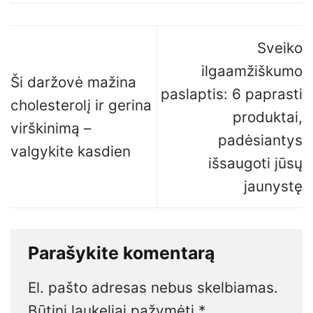
Sveiko
ilgaamžiškumo
Ši daržovė mažina
paslaptis: 6 paprasti
cholesterolį ir gerina
produktai,
virškinimą –
padėsiantys
valgykite kasdien
išsaugoti jūsų
jaunystę
Parašykite komentarą
El. pašto adresas nebus skelbiamas.
Būtini laukeliai pažymėti
*