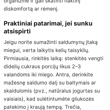
organizme ir gali skatinti naktinį
diskomfortą ar rėmenį.
Praktiniai patarimai, jei sunku
atsispirti
Jeigu norite sumažinti saldumynų įtaką
miegui, verta laikytis kelių taisyklių.
Pirmiausia, rinkitės laiką: stenkitės vengti
didelių cukraus porcijų likus 2–3
valandoms iki miego. Antra, derinkite
mažesnę saldumo dalį su baltymais ar
skaidulomis (pvz., natūralus jogurtas su
vaisiais), kad sulėtintumėte gliukozės
patekimo į kraują tempą. Trečia,