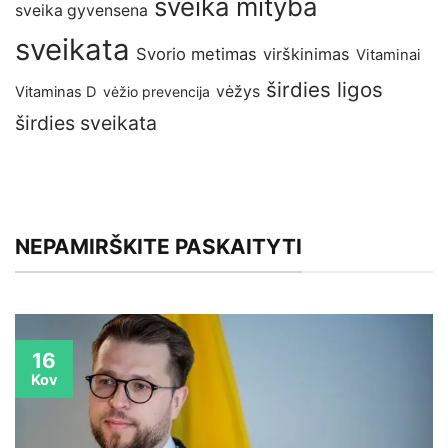
sveika mityba
sveika gyvensena
sveikata
Svorio metimas
virškinimas
Vitaminai
širdies ligos
vėžys
Vitaminas D
vėžio prevencija
širdies sveikata
NEPAMIRŠKITE PASKAITYTI
16
Kov