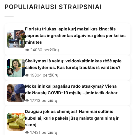
POPULIARIAUSI STRAIPSNIAI
Floristų triukas, apie kurį mažai kas žino: šis
paprastas ingredientas atgaivina gėles per kelias
minutes
👁️ 24030 peržiūrų
Skaitymas iš veidų: veidoskaitininkas rėžė apie
šalies lyderius. Kas turėtų trauktis iš valdžios?
👁️ 19804 peržiūrų
Mokslininkai pagaliau rado atsakymą? Viena
didžiausių COVID-19 mįslių – įminta tik dabar
👁️ 17713 peržiūrų
Daugiau jokios chemijos! Naminiai sultinio
kubeliai, kurie pakeis jūsų maisto gaminimą ir
skonį.
👁️ 17431 peržiūrų