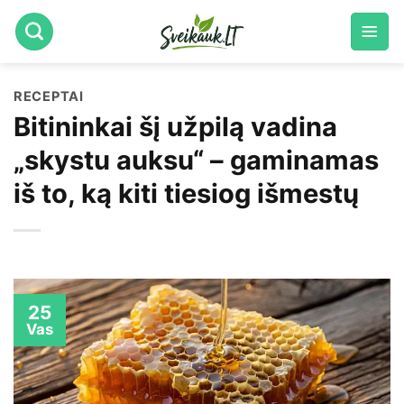
Skip
to
content
RECEPTAI
Bitininkai šį užpilą vadina
„skystu auksu“ – gaminamas
iš to, ką kiti tiesiog išmestų
25
Vas