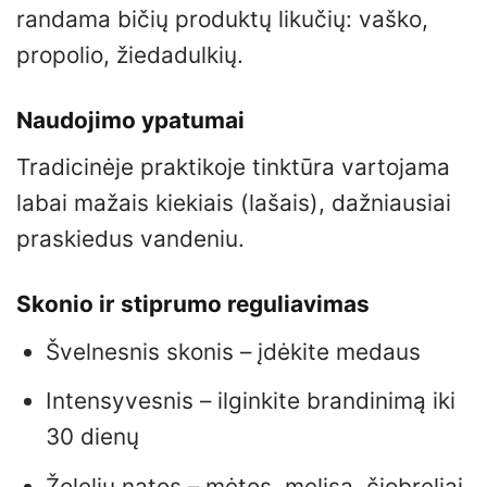
randama bičių produktų likučių: vaško,
propolio, žiedadulkių.
Naudojimo ypatumai
Tradicinėje praktikoje tinktūra vartojama
labai mažais kiekiais (lašais), dažniausiai
praskiedus vandeniu.
Skonio ir stiprumo reguliavimas
Švelnesnis skonis – įdėkite medaus
Intensyvesnis – ilginkite brandinimą iki
30 dienų
Žolelių natos – mėtos, melisa, čiobreliai