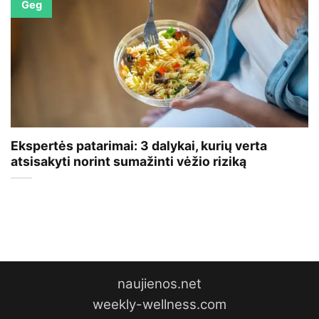
Geg
Ekspertės patarimai: 3 dalykai, kurių verta
atsisakyti norint sumažinti vėžio riziką
naujienos.net
weekly-wellness.com