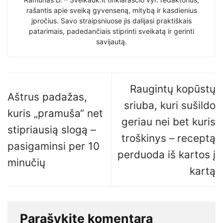
rašantis apie sveiką gyvenseną, mitybą ir kasdienius
įpročius. Savo straipsniuose jis dalijasi praktiškais
patarimais, padedančiais stiprinti sveikatą ir gerinti
savijautą.
Raugintų kopūstų
Aštrus padažas,
sriuba, kuri sušildo
kuris „pramuša“ net
geriau nei bet kuris
stipriausią slogą –
troškinys – receptą
pasigaminsi per 10
perduoda iš kartos į
minučių
kartą
Parašykite komentarą