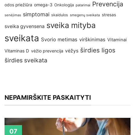
Prevencija
omega-3
odos priežiūra
Onkologija
patarimai
simptomai
stresas
skaidulos
senėjimas
smegenų sveikata
sveika mityba
sveika gyvensena
sveikata
Svorio metimas
virškinimas
Vitaminai
širdies ligos
vėžys
Vitaminas D
vėžio prevencija
širdies sveikata
NEPAMIRŠKITE PASKAITYTI
07