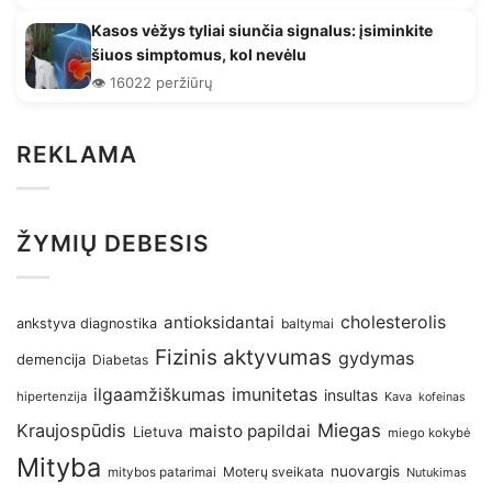
Kasos vėžys tyliai siunčia signalus: įsiminkite
šiuos simptomus, kol nevėlu
👁️ 16022 peržiūrų
REKLAMA
ŽYMIŲ DEBESIS
antioksidantai
cholesterolis
ankstyva diagnostika
baltymai
Fizinis aktyvumas
gydymas
demencija
Diabetas
imunitetas
ilgaamžiškumas
insultas
hipertenzija
Kava
kofeinas
Kraujospūdis
Miegas
maisto papildai
Lietuva
miego kokybė
Mityba
nuovargis
Moterų sveikata
mitybos patarimai
Nutukimas