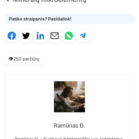
Patiko straipsnis? Pasidalink!
👁️
250 peržiūrų
Ramūnas D.
Ramūnas D. – Sveikauk.lt tinklaraščio vyr. redaktorius,