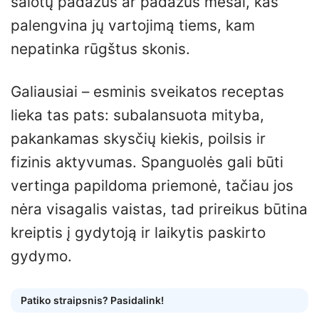
salotų padažus ar padažus mėsai, kas
palengvina jų vartojimą tiems, kam
nepatinka rūgštus skonis.
Galiausiai – esminis sveikatos receptas
lieka tas pats: subalansuota mityba,
pakankamas skysčių kiekis, poilsis ir
fizinis aktyvumas. Spanguolės gali būti
vertinga papildoma priemonė, tačiau jos
nėra visagalis vaistas, tad prireikus būtina
kreiptis į gydytoją ir laikytis paskirto
gydymo.
Patiko straipsnis? Pasidalink!