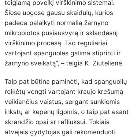
teigiamą poveikį virškinimo sistemai.
Šiose uogose gausu skaidulų, kurios
padeda palaikyti normalią žarnyno
mikrobiotos pusiausvyrą ir sklandesnį
virškinimo procesą. Tad reguliariai
vartojant spanguoles galima stiprinti ir
žarnyno sveikatą“, – teigia K. Ziutelienė.
Taip pat būtina paminėti, kad spanguolių
reikėtų vengti vartojant kraujo krešumą
veikiančius vaistus, sergant sunkiomis
inkstų ar kepenų ligomis, o taip pat esant
skrandžio opai ar refliuksui. Tokiais
atvejais gydytojas gali rekomenduoti