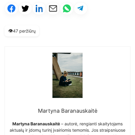
👁️
47 peržiūrų
Martyna Baranauskaitė
Martyna Baranauskaitė
– autorė, rengianti skaitytojams
aktualų ir įdomų turinį įvairiomis temomis. Jos straipsniuose