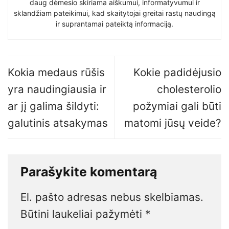
daug dėmesio skiriama aiškumui, informatyvumui ir
sklandžiam pateikimui, kad skaitytojai greitai rastų naudingą
ir suprantamai pateiktą informaciją.
Kokia medaus rūšis
Kokie padidėjusio
yra naudingiausia ir
cholesterolio
ar jį galima šildyti:
požymiai gali būti
galutinis atsakymas
matomi jūsų veide?
Parašykite komentarą
El. pašto adresas nebus skelbiamas.
Būtini laukeliai pažymėti
*