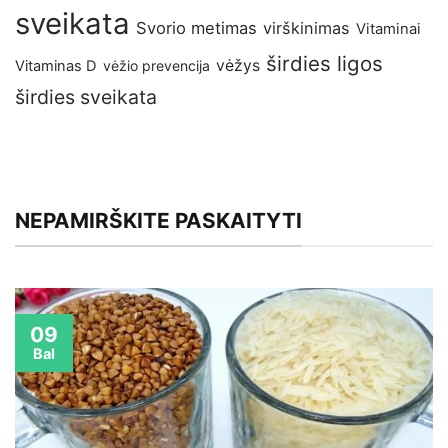
sveikata
Svorio metimas
virškinimas
Vitaminai
širdies ligos
vėžys
Vitaminas D
vėžio prevencija
širdies sveikata
NEPAMIRŠKITE PASKAITYTI
09
Bal