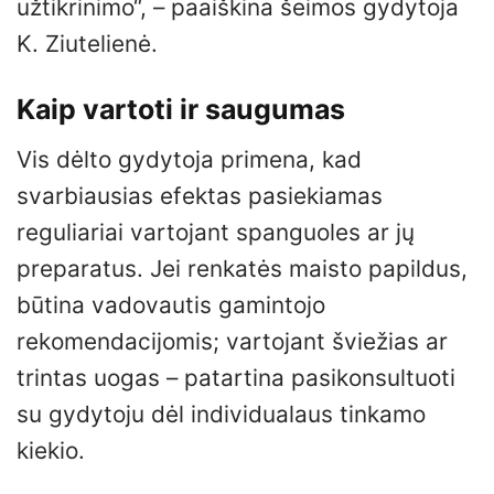
užtikrinimo“, – paaiškina šeimos gydytoja
K. Ziutelienė.
Kaip vartoti ir saugumas
Vis dėlto gydytoja primena, kad
svarbiausias efektas pasiekiamas
reguliariai vartojant spanguoles ar jų
preparatus. Jei renkatės maisto papildus,
būtina vadovautis gamintojo
rekomendacijomis; vartojant šviežias ar
trintas uogas – patartina pasikonsultuoti
su gydytoju dėl individualaus tinkamo
kiekio.