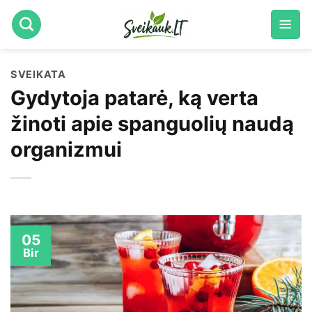
Skip
to
content
SVEIKATA
Gydytoja patarė, ką verta
žinoti apie spanguolių naudą
organizmui
05
Bir