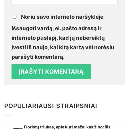
Noriu savo interneto naršyklėje
išsaugoti vardą, el. pašto adresą ir
interneto puslapį, kad jų nebereiktų
įvesti iš naujo, kai kitą kartą vėl norėsiu
parašyti komentarą.
POPULIARIAUSI STRAIPSNIAI
Floristų triukas, apie kurį mažai kas žino: šis