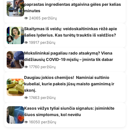
paprastas ingredientas atgaivina gėles per kelias
minutes
👁️ 24065 peržiūrų
Skaitymas iš veidų: veidoskaitininkas rėžė apie
šalies lyderius. Kas turėtų trauktis iš valdžios?
👁️ 19917 peržiūrų
Mokslininkai pagaliau rado atsakymą? Viena
didžiausių COVID-19 mįslių – įminta tik dabar
👁️ 17760 peržiūrų
Daugiau jokios chemijos! Naminiai sultinio
kubeliai, kurie pakeis jūsų maisto gaminimą ir
skonį.
👁️ 17463 peržiūrų
Kasos vėžys tyliai siunčia signalus: įsiminkite
šiuos simptomus, kol nevėlu
👁️ 16050 peržiūrų