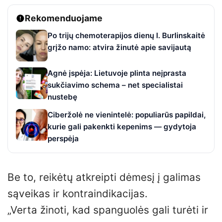
Rekomenduojame
Po trijų chemoterapijos dienų I. Burlinskaitė
grįžo namo: atvira žinutė apie savijautą
Agnė įspėja: Lietuvoje plinta neįprasta
sukčiavimo schema – net specialistai
nustebę
Ciberžolė ne vienintelė: populiarūs papildai,
kurie gali pakenkti kepenims — gydytoja
perspėja
Be to, reikėtų atkreipti dėmesį į galimas
sąveikas ir kontraindikacijas.
„Verta žinoti, kad spanguolės gali turėti ir