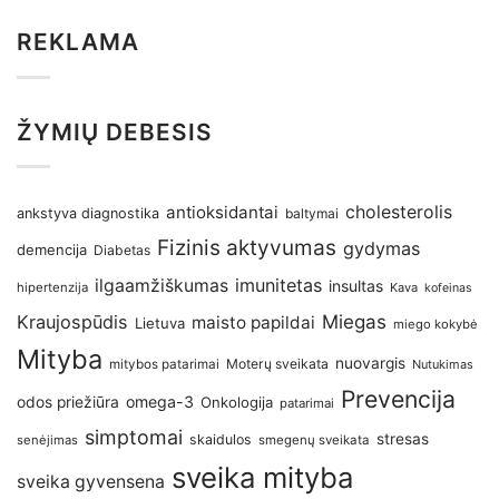
REKLAMA
ŽYMIŲ DEBESIS
antioksidantai
cholesterolis
ankstyva diagnostika
baltymai
Fizinis aktyvumas
gydymas
demencija
Diabetas
imunitetas
ilgaamžiškumas
insultas
hipertenzija
Kava
kofeinas
Kraujospūdis
Miegas
maisto papildai
Lietuva
miego kokybė
Mityba
nuovargis
Moterų sveikata
mitybos patarimai
Nutukimas
Prevencija
omega-3
odos priežiūra
Onkologija
patarimai
simptomai
stresas
skaidulos
senėjimas
smegenų sveikata
sveika mityba
sveika gyvensena