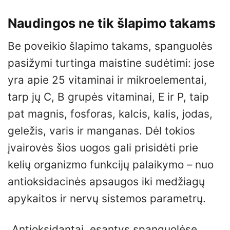
Naudingos ne tik šlapimo takams
Be poveikio šlapimo takams, spanguolės
pasižymi turtinga maistine sudėtimi: jose
yra apie 25 vitaminai ir mikroelementai,
tarp jų C, B grupės vitaminai, E ir P, taip
pat magnis, fosforas, kalcis, kalis, jodas,
geležis, varis ir manganas. Dėl tokios
įvairovės šios uogos gali prisidėti prie
kelių organizmo funkcijų palaikymo – nuo
antioksidacinės apsaugos iki medžiagų
apykaitos ir nervų sistemos parametrų.
„Antioksidantai, esantys spanguolėse,