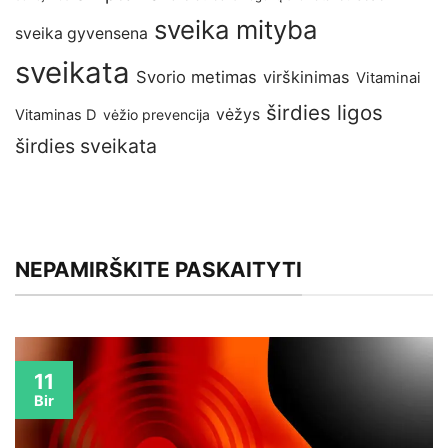
sveika mityba
sveika gyvensena
sveikata
Svorio metimas
virškinimas
Vitaminai
širdies ligos
vėžys
Vitaminas D
vėžio prevencija
širdies sveikata
NEPAMIRŠKITE PASKAITYTI
11
Bir