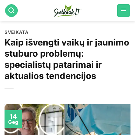
Skip
to
content
SVEIKATA
Kaip išvengti vaikų ir jaunimo
stuburo problemų:
specialistų patarimai ir
aktualios tendencijos
14
Geg