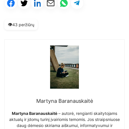
👁️
43 peržiūrų
Martyna Baranauskaitė
Martyna Baranauskaitė
– autorė, rengianti skaitytojams
aktualų ir įdomų turinį įvairiomis temomis. Jos straipsniuose
daug dėmesio skiriama aiškumui, informatyvumui ir