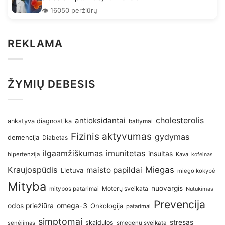
👁️ 16050 peržiūrų
REKLAMA
ŽYMIŲ DEBESIS
antioksidantai
cholesterolis
ankstyva diagnostika
baltymai
Fizinis aktyvumas
gydymas
demencija
Diabetas
imunitetas
ilgaamžiškumas
insultas
hipertenzija
Kava
kofeinas
Kraujospūdis
Miegas
maisto papildai
Lietuva
miego kokybė
Mityba
nuovargis
Moterų sveikata
mitybos patarimai
Nutukimas
Prevencija
omega-3
odos priežiūra
Onkologija
patarimai
simptomai
stresas
skaidulos
senėjimas
smegenų sveikata