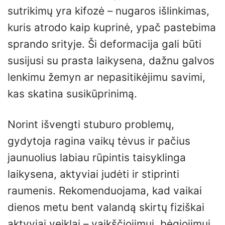
sutrikimų yra kifozė – nugaros išlinkimas,
kuris atrodo kaip kuprinė, ypač pastebima
sprando srityje. Ši deformacija gali būti
susijusi su prasta laikysena, dažnu galvos
lenkimu žemyn ar nepasitikėjimu savimi,
kas skatina susikūprinimą.
Norint išvengti stuburo problemų,
gydytoja ragina vaikų tėvus ir pačius
jaunuolius labiau rūpintis taisyklinga
laikysena, aktyviai judėti ir stiprinti
raumenis. Rekomenduojama, kad vaikai
dienos metu bent valandą skirtų fiziškai
aktyviai veiklai – vaikščiojimui, bėgiojimui