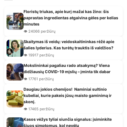
Floristų triukas, apie kurį mažai kas žino: šis
paprastas ingredientas atgaivina gėles per kelias
minutes
👁️ 24066 peržiūrų
Skaitymas iš veidų: veidoskaitininkas rėžė apie
šalies lyderius. Kas turėtų trauktis iš valdžios?
👁️ 19917 peržiūrų
Mokslininkai pagaliau rado atsakymą? Viena
didžiausių COVID-19 mįslių – įminta tik dabar
👁️ 17761 peržiūrų
Daugiau jokios chemijos! Naminiai sultinio
kubeliai, kurie pakeis jūsų maisto gaminimą ir
skonį.
👁️ 17465 peržiūrų
Kasos vėžys tyliai siunčia signalus: įsiminkite
šiuos simptomus, kol nevėlu