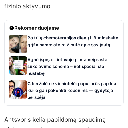
fizinio aktyvumo.
Rekomenduojame
Po trijų chemoterapijos dienų I. Burlinskaitė
grįžo namo: atvira žinutė apie savijautą
Agnė įspėja: Lietuvoje plinta neįprasta
sukčiavimo schema – net specialistai
nustebę
Ciberžolė ne vienintelė: populiarūs papildai,
kurie gali pakenkti kepenims — gydytoja
perspėja
Antsvoris kelia papildomą spaudimą