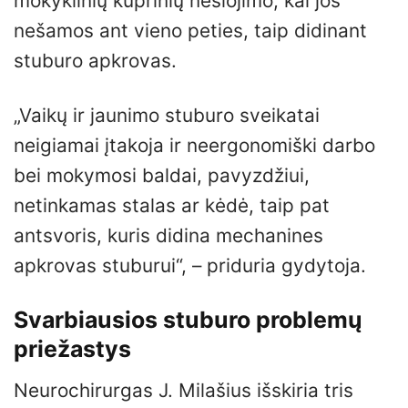
mokyklinių kuprinių nešiojimo, kai jos
nešamos ant vieno peties, taip didinant
stuburo apkrovas.
„Vaikų ir jaunimo stuburo sveikatai
neigiamai įtakoja ir neergonomiški darbo
bei mokymosi baldai, pavyzdžiui,
netinkamas stalas ar kėdė, taip pat
antsvoris, kuris didina mechanines
apkrovas stuburui“, – priduria gydytoja.
Svarbiausios stuburo problemų
priežastys
Neurochirurgas J. Milašius išskiria tris