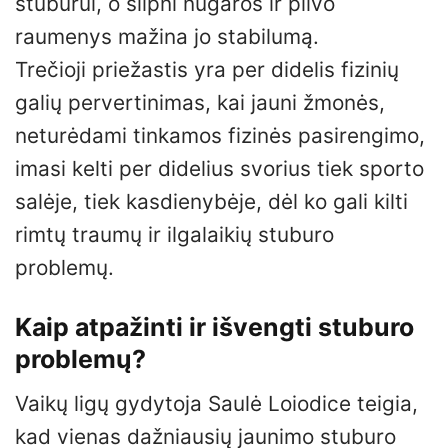
stuburui, o silpni nugaros ir pilvo
raumenys mažina jo stabilumą.
Trečioji priežastis yra per didelis fizinių
galių pervertinimas, kai jauni žmonės,
neturėdami tinkamos fizinės pasirengimo,
imasi kelti per didelius svorius tiek sporto
salėje, tiek kasdienybėje, dėl ko gali kilti
rimtų traumų ir ilgalaikių stuburo
problemų.
Kaip atpažinti ir išvengti stuburo
problemų?
Vaikų ligų gydytoja Saulė Loiodice teigia,
kad vienas dažniausių jaunimo stuburo