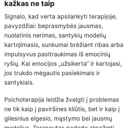
kažkas ne taip
Signalo, kad verta apsilankyti terapijoje,
pavyzdžiai: beprasmybės jausmas,
nuolatinis nerimas, santykių modelių
kartojimasis, sunkumai brėžiant ribas arba
impulsyvus pasitraukimas iš emocinių
ryšių. Kai emocijos „užsikerta“ ir kartojasi,
jos trukdo mėgautis pasiekimais ir
santykiais.
Psichoterapija leidžia žvelgti į problemas
ne tik kaip į paviršines kliūtis, bet ir kaip į
gilesnius elgesio, mąstymo bei jausmų
modelius. Terapeutas padeda atpažinti