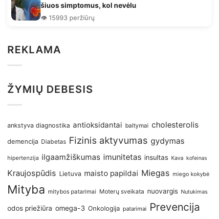
šiuos simptomus, kol nevėlu
👁️ 15993 peržiūrų
REKLAMA
ŽYMIŲ DEBESIS
antioksidantai
cholesterolis
ankstyva diagnostika
baltymai
Fizinis aktyvumas
gydymas
demencija
Diabetas
imunitetas
ilgaamžiškumas
insultas
hipertenzija
Kava
kofeinas
Kraujospūdis
Miegas
maisto papildai
Lietuva
miego kokybė
Mityba
nuovargis
Moterų sveikata
mitybos patarimai
Nutukimas
Prevencija
omega-3
odos priežiūra
Onkologija
patarimai