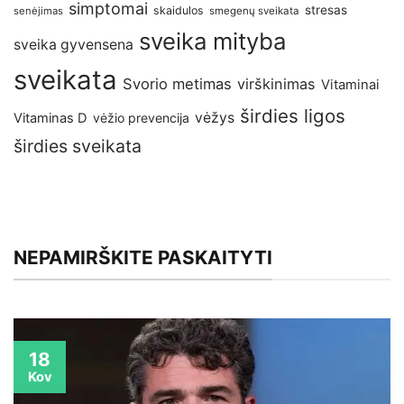
simptomai
stresas
skaidulos
senėjimas
smegenų sveikata
sveika mityba
sveika gyvensena
sveikata
Svorio metimas
virškinimas
Vitaminai
širdies ligos
vėžys
Vitaminas D
vėžio prevencija
širdies sveikata
NEPAMIRŠKITE PASKAITYTI
18
Kov