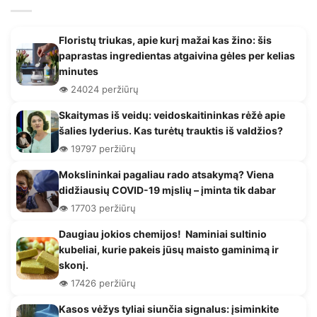
Floristų triukas, apie kurį mažai kas žino: šis
paprastas ingredientas atgaivina gėles per kelias
minutes
👁️ 24024 peržiūrų
Skaitymas iš veidų: veidoskaitininkas rėžė apie
šalies lyderius. Kas turėtų trauktis iš valdžios?
👁️ 19797 peržiūrų
Mokslininkai pagaliau rado atsakymą? Viena
didžiausių COVID-19 mįslių – įminta tik dabar
👁️ 17703 peržiūrų
Daugiau jokios chemijos! Naminiai sultinio
kubeliai, kurie pakeis jūsų maisto gaminimą ir
skonį.
👁️ 17426 peržiūrų
Kasos vėžys tyliai siunčia signalus: įsiminkite