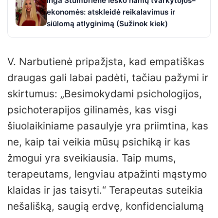
Inga Stumbrienė ieško namų tvarkytojos–
ekonomės: atskleidė reikalavimus ir
siūlomą atlyginimą (Sužinok kiek)
V. Narbutienė pripažįsta, kad empatiškas
draugas gali labai padėti, tačiau pažymi ir
skirtumus: „Besimokydami psichologijos,
psichoterapijos gilinamės, kas visgi
šiuolaikiniame pasaulyje yra priimtina, kas
ne, kaip tai veikia mūsų psichiką ir kas
žmogui yra sveikiausia. Taip mums,
terapeutams, lengviau atpažinti mąstymo
klaidas ir jas taisyti.“ Terapeutas suteikia
nešališką, saugią erdvę, konfidencialumą