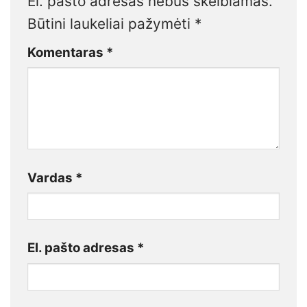
El. pašto adresas nebus skelbiamas.
Būtini laukeliai pažymėti
*
Komentaras
*
Vardas
*
El. pašto adresas
*