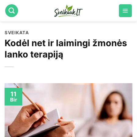
Skip
to
content
SVEIKATA
Kodėl net ir laimingi žmonės
lanko terapiją
11
Bir