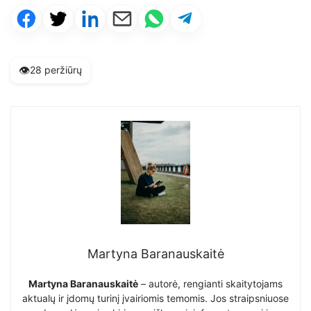
👁️
28 peržiūrų
Martyna Baranauskaitė
Martyna Baranauskaitė
– autorė, rengianti skaitytojams
aktualų ir įdomų turinį įvairiomis temomis. Jos straipsniuose