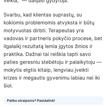
veikia,“ — dalijasi gydytoja.
Svarbu, kad klientas suprastų, su
kokiomis problemomis atvyksta ir būtų
motyvuotas dirbti. Terapeutas yra
vadovas ir partneris pokyčio procese, bet
ilgalaikį rezultatą lemia įgytos žinios ir
praktika. Dažnai tai reiškia tapti savo
paties geresniu stebėtoju ir palaikytoju —
mokytis elgtis kitaip, lengviau įveikti
krizes ir mėgautis gyvenimu labiau nei iki
šiol.
Patiko straipsnis? Pasidalink!