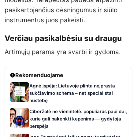
pasikartojančius dėsningumus ir siūlo
instrumentus juos pakeisti.
Verčiau pasikalbėsiu su draugu
Artimųjų parama yra svarbi ir gydoma.
Rekomenduojame
Agnė įspėja: Lietuvoje plinta neįprasta
sukčiavimo schema – net specialistai
nustebę
Ciberžolė ne vienintelė: populiarūs papildai,
kurie gali pakenkti kepenims — gydytoja
perspėja