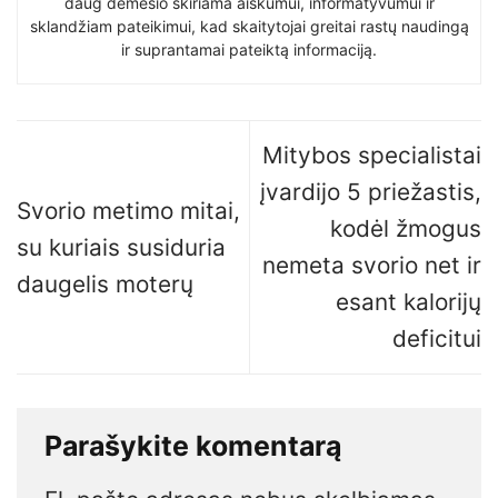
daug dėmesio skiriama aiškumui, informatyvumui ir
sklandžiam pateikimui, kad skaitytojai greitai rastų naudingą
ir suprantamai pateiktą informaciją.
Mitybos specialistai
įvardijo 5 priežastis,
Svorio metimo mitai,
kodėl žmogus
su kuriais susiduria
nemeta svorio net ir
daugelis moterų
esant kalorijų
deficitui
Parašykite komentarą