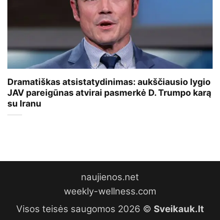
Dramatiškas atsistatydinimas: aukščiausio lygio
JAV pareigūnas atvirai pasmerkė D. Trumpo karą
su Iranu
naujienos.net
weekly-wellness.com
Visos teisės saugomos 2026 ©
Sveikauk.lt