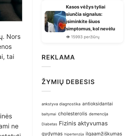
Kasos vėžys tyliai
siunčia signalus:
įsiminkite šiuos
simptomus, kol nevėlu
ų. Nors
👁️ 15993 peržiūrų
renos
i, tai
REKLAMA
ŽYMIŲ DEBESIS
antioksidantai
ankstyva diagnostika
cholesterolis
demencija
baltymai
ninės
Fizinis aktyvumas
Diabetas
iami ne
gydymas
ilgaamžiškumas
hipertenzija