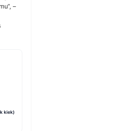
mu“, –
s
k kiek)