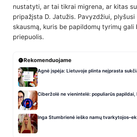
nustatyti, ar tai tikrai migrena, ar kitas
pripažįsta D. Jatužis. Pavyzdžiui, plyšusi
skausmą, kuris be papildomų tyrimų gali 
priepuolis.
Rekomenduojame
Agnė įspėja: Lietuvoje plinta neįprasta suk
Ciberžolė ne vienintelė: populiarūs papildai
Inga Stumbrienė ieško namų tvarkytojos–eko