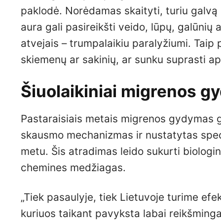
paklodė. Norėdamas skaityti, turiu galvą s
aura gali pasireikšti veido, lūpų, galūnių 
atvejais – trumpalaikiu paralyžiumi. Taip p
skiemenų ar sakinių, ar sunku suprasti apl
Šiuolaikiniai migrenos g
Pastaraisiais metais migrenos gydymas g
skausmo mechanizmas ir nustatytas speci
metu. Šis atradimas leido sukurti biologi
chemines medžiagas.
„Tiek pasaulyje, tiek Lietuvoje turime ef
kuriuos taikant pavyksta labai reikšmingai