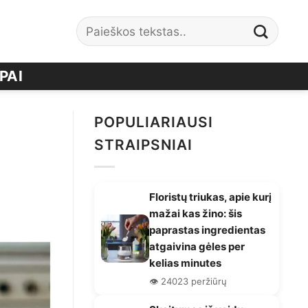
PAI
POPULIARIAUSI
STRAIPSNIAI
Floristų triukas, apie kurį
mažai kas žino: šis
paprastas ingredientas
atgaivina gėles per
kelias minutes
👁️ 24023 peržiūrų