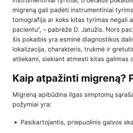
instrumentiniai tyrimai, o detalus pokalb
migreną gali padėti instrumentiniai tyrim
tomografija ar koks kitas tyrimas negali a
pacientu“, – pabrėžė D. Jatužis. Nors pacie
šis pokalbis yra esminė diagnostikos dal
lokalizacija, charakteris, trukmė ir gretutin
atliekami, siekiant atmesti kitas galimas
Kaip atpažinti migreną? 
Migreną apibūdina ilgas simptomų sąrašas,
požymiai yra:
Pasikartojantis, priepuolinis galvos s