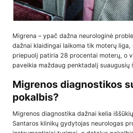
Migrena – ypač dažna neurologinė proble
dažnai klaidingai laikoma tik moterų liga
priepuolį patiria 28 procentai moterų, o vy
paveikia maždaug penktadalį suaugusių š
Migrenos diagnostikos su
pokalbis?
Migrenos diagnostika dažnai kelia iššūkių,
Santaros klinikų gydytojas neurologas prof