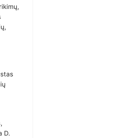
rikimų,
s
ių,
astas
ių
,
a D.