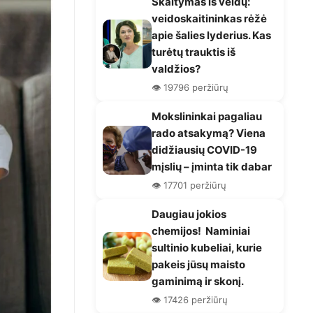
Skaitymas iš veidų:
veidoskaitininkas rėžė
apie šalies lyderius. Kas
turėtų trauktis iš
valdžios?
👁️ 19796 peržiūrų
Mokslininkai pagaliau
rado atsakymą? Viena
didžiausių COVID-19
mįslių – įminta tik dabar
👁️ 17701 peržiūrų
Daugiau jokios
chemijos! Naminiai
sultinio kubeliai, kurie
pakeis jūsų maisto
gaminimą ir skonį.
👁️ 17426 peržiūrų