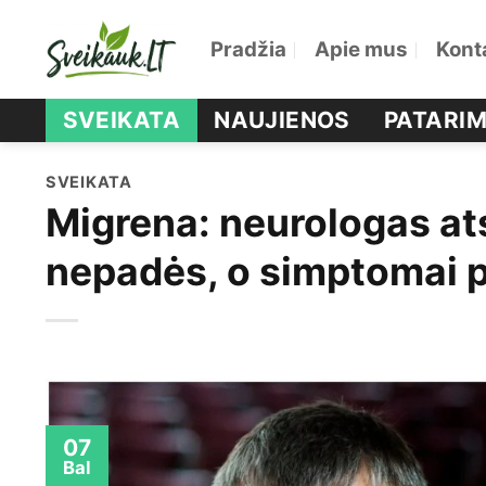
Skip
Pradžia
Apie mus
Kont
to
content
SVEIKATA
NAUJIENOS
PATARIM
SVEIKATA
Migrena: neurologas ats
nepadės, o simptomai p
07
Bal