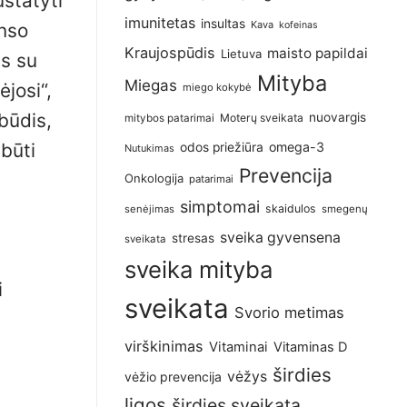
ustatyti
imunitetas
insultas
Kava
anso
kofeinas
Kraujospūdis
maisto papildai
Lietuva
is su
Mityba
Miegas
ėjosi“,
miego kokybė
būdis,
nuovargis
Moterų sveikata
mitybos patarimai
 būti
omega-3
odos priežiūra
Nutukimas
Prevencija
Onkologija
patarimai
simptomai
skaidulos
senėjimas
smegenų
sveika gyvensena
stresas
sveikata
sveika mityba
i
sveikata
Svorio metimas
virškinimas
Vitaminai
Vitaminas D
širdies
vėžys
vėžio prevencija
ligos
širdies sveikata