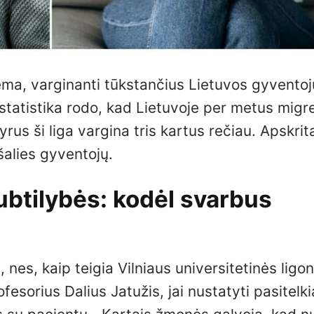
ma, varginanti tūkstančius Lietuvos gyventoj
, statistika rodo, kad Lietuvoje per metus mig
rus ši liga vargina tris kartus rečiau. Apskrita
alies gyventojų.
btilybės: kodėl svarbus
 nes, kaip teigia Vilniaus universitetinės ligo
esorius Dalius Jatužis, jai nustatyti pasitelk