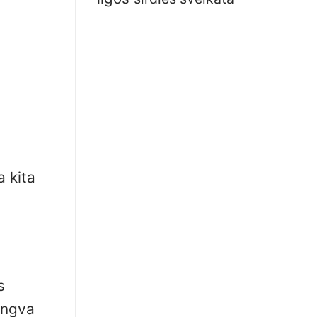
a kita
s
engva