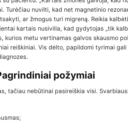
is su pacientu. „Kartais žmonės galvoja, kad n
ai. Turėčiau nuvilti, kad net magnetinio rezon
tsakyti, ar žmogus turi migreną. Reikia kalbėt
ntai kartais nusivilia, kad gydytojas „tik kalb
is, kurios metu vertinamas galvos skausmo po
iai reiškiniai. Vis dėlto, papildomi tyrimai gali
 diagnozes.
Pagrindiniai požymiai
 tačiau nebūtinai pasireiškia visi. Svarbiaus
kausmas;