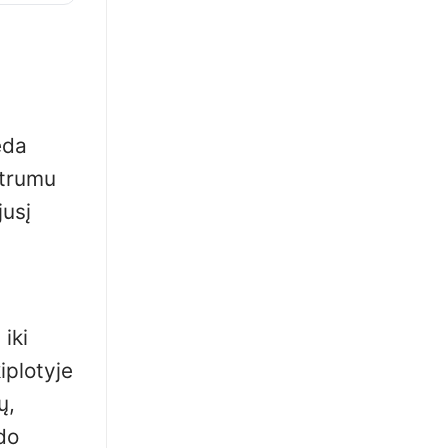
eda
utrumu
jusį
iki
iplotyje
ų,
do