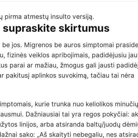
ų pirma atmestų insulto versiją.
: supraskite skirtumus
r be jos. Migrenos be auros simptomai prasid
mu, fizinės veiklos apribojimais, padidėjusiu ja
ikus parai ar mažiau, žmogus gali jausti padidė
r pakitusį aplinkos suvokimą, tačiau tai nėra
imptomais, kurie trunka nuo keliolikos minučių 
ausmui. Dažniausiai tai yra regos pokyčiai: ak
užytos linijos, arba atsiranda baltų/juodų dėmi
ažnai sako: „Aš skaityti nebegaliu, nes atsira