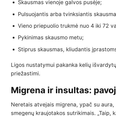
Skausmas vienoje galvos pusėje;
Pulsuojantis arba tvinksiantis skausma
Vieno priepuolio trukmė nuo 4 iki 72 v
Pykinimas skausmo metu;
Stiprus skausmas, kliudantis įprastom
Ligos nustatymui pakanka kelių išvardytų
priežastimi.
Migrena ir insultas: pavo
Neretais atvejais migrena, ypač su aura, g
smegenų kraujotakos sutrikimais. „Taip, 