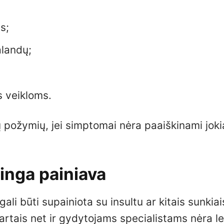
s;
alandų;
s veikloms.
 požymių, jei simptomai nėra paaiškinami joki
jinga painiava
ali būti supainiota su insultu ar kitais sunkiai
kartais net ir gydytojams specialistams nėra l