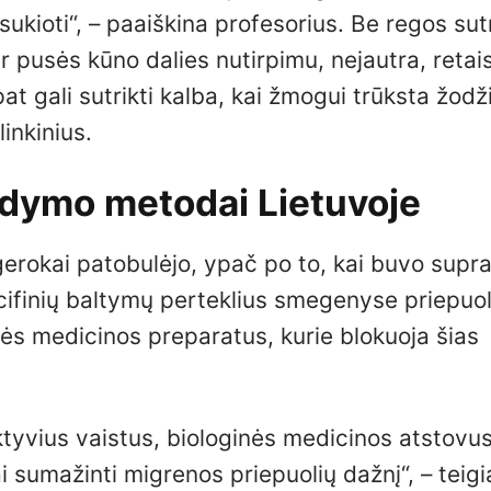
ukioti“, – paaiškina profesorius. Be regos sut
ar pusės kūno dalies nutirpimu, nejautra, retai
at gali sutrikti kalba, kai žmogui trūksta žodž
inkinius.
ydymo metodai Lietuvoje
erokai patobulėjo, ypač po to, kai buvo supr
finių baltymų perteklius smegenyse priepuol
nės medicinos preparatus, kurie blokuoja šias
ektyvius vaistus, biologinės medicinos atstovus
 sumažinti migrenos priepuolių dažnį“, – teigi