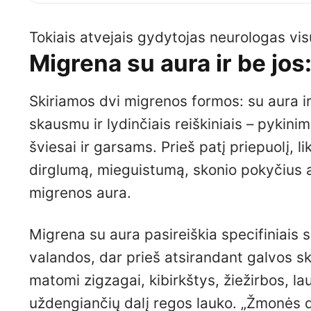
Tokiais atvejais gydytojas neurologas vis
Migrena su aura ir be jos
Skiriamos dvi migrenos formos: su aura i
skausmu ir lydinčiais reiškiniais – pykini
šviesai ir garsams. Prieš patį priepuolį, l
dirglumą, mieguistumą, skonio pokyčius a
migrenos aura.
Migrena su aura pasireiškia specifiniais s
valandos, dar prieš atsirandant galvos sk
matomi zigzagai, kibirkštys, žiežirbos, la
uždengiančių dalį regos lauko. „Žmonės d