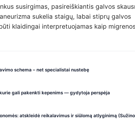
 sunkus susirgimas, pasireiškiantis galvos skaus
 aneurizma sukelia staigų, labai stiprų galvos
būti klaidingai interpretuojamas kaip migreno
čiavimo schema – net specialistai nustebę
, kurie gali pakenkti kepenims — gydytoja perspėja
nomės: atskleidė reikalavimus ir siūlomą atlyginimą (Sužino