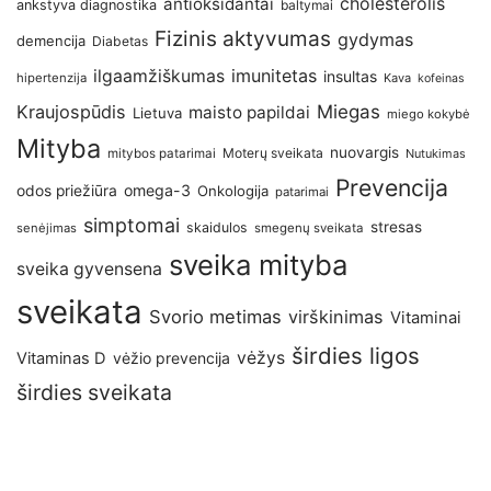
antioksidantai
cholesterolis
ankstyva diagnostika
baltymai
Fizinis aktyvumas
gydymas
demencija
Diabetas
imunitetas
ilgaamžiškumas
insultas
hipertenzija
Kava
kofeinas
Kraujospūdis
Miegas
maisto papildai
Lietuva
miego kokybė
Mityba
nuovargis
Moterų sveikata
mitybos patarimai
Nutukimas
Prevencija
omega-3
odos priežiūra
Onkologija
patarimai
simptomai
stresas
skaidulos
senėjimas
smegenų sveikata
sveika mityba
sveika gyvensena
sveikata
Svorio metimas
virškinimas
Vitaminai
širdies ligos
vėžys
Vitaminas D
vėžio prevencija
širdies sveikata