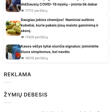
didžiausių COVID-19 mįslių – įminta tik dabar
👁️ 17712 peržiūrų
Daugiau jokios chemijos! Naminiai sultinio
kubeliai, kurie pakeis jūsų maisto gaminimą ir
skonį.
👁️ 17429 peržiūrų
Kasos vėžys tyliai siunčia signalus: įsiminkite
šiuos simptomus, kol nevėlu
👁️ 16019 peržiūrų
REKLAMA
ŽYMIŲ DEBESIS