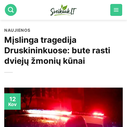
Skip
to
content
NAUJIENOS
Mįslinga tragedija
Druskininkuose: bute rasti
dviejų žmonių kūnai
12
Kov