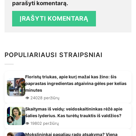
parašyti komentarą.
POPULIARIAUSI STRAIPSNIAI
Floristų triukas, apie kurį mažai kas žino: šis
paprastas ingredientas atgaivina gėles per kelias
minutes
👁️ 24028 peržiūrų
Skaitymas iš veidų: veidoskaitininkas rėžė apie
šalies lyderius. Kas turėtų trauktis iš valdžios?
👁️ 19802 peržiūrų
Mokslininkai pagaliau rado atsakymą? Viena