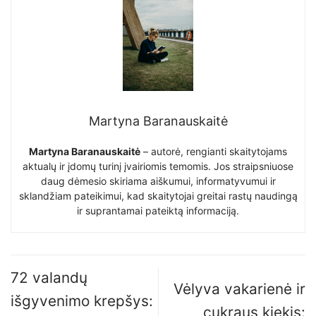
Martyna Baranauskaitė
Martyna Baranauskaitė
– autorė, rengianti skaitytojams
aktualų ir įdomų turinį įvairiomis temomis. Jos straipsniuose
daug dėmesio skiriama aiškumui, informatyvumui ir
sklandžiam pateikimui, kad skaitytojai greitai rastų naudingą
ir suprantamai pateiktą informaciją.
72 valandų
Vėlyva vakarienė ir
išgyvenimo krepšys:
cukraus kiekis: