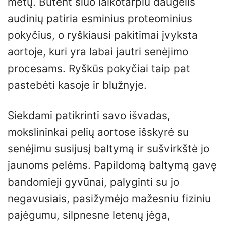
metų. Būtent šiuo laikotarpiu daugelis
audinių patiria esminius proteominius
pokyčius, o ryškiausi pakitimai įvyksta
aortoje, kuri yra labai jautri senėjimo
procesams. Ryškūs pokyčiai taip pat
pastebėti kasoje ir blužnyje.
Siekdami patikrinti savo išvadas,
mokslininkai pelių aortose išskyrė su
senėjimu susijusį baltymą ir sušvirkštė jo
jaunoms pelėms. Papildomą baltymą gavę
bandomieji gyvūnai, palyginti su jo
negavusiais, pasižymėjo mažesniu fiziniu
pajėgumu, silpnesne letenų jėga,