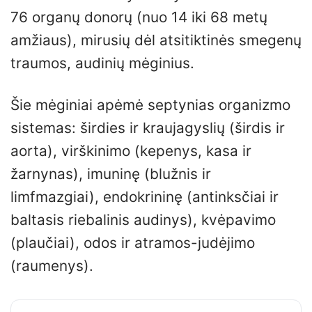
76 organų donorų (nuo 14 iki 68 metų
amžiaus), mirusių dėl atsitiktinės smegenų
traumos, audinių mėginius.
Šie mėginiai apėmė septynias organizmo
sistemas: širdies ir kraujagyslių (širdis ir
aorta), virškinimo (kepenys, kasa ir
žarnynas), imuninę (blužnis ir
limfmazgiai), endokrininę (antinksčiai ir
baltasis riebalinis audinys), kvėpavimo
(plaučiai), odos ir atramos-judėjimo
(raumenys).