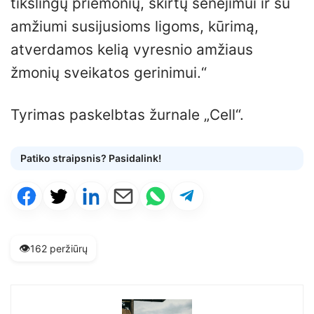
tikslingų priemonių, skirtų senėjimui ir su
amžiumi susijusioms ligoms, kūrimą,
atverdamos kelią vyresnio amžiaus
žmonių sveikatos gerinimui.“
Tyrimas paskelbtas žurnale „Cell“.
Patiko straipsnis? Pasidalink!
👁️
162 peržiūrų