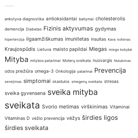
antioksidantai
cholesterolis
ankstyva diagnostika
baltymai
Fizinis aktyvumas
gydymas
demencija
Diabetas
imunitetas
ilgaamžiškumas
insultas
hipertenzija
Kava
kofeinas
Kraujospūdis
Miegas
maisto papildai
Lietuva
miego kokybė
Mityba
nuovargis
Moterų sveikata
mitybos patarimai
Nutukimas
Prevencija
omega-3
odos priežiūra
Onkologija
patarimai
simptomai
stresas
skaidulos
senėjimas
smegenų sveikata
sveika mityba
sveika gyvensena
sveikata
Svorio metimas
virškinimas
Vitaminai
širdies ligos
vėžys
Vitaminas D
vėžio prevencija
širdies sveikata