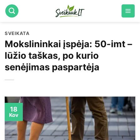
Skip
to
content
SVEIKATA
Mokslininkai įspėja: 50-imt –
lūžio taškas, po kurio
senėjimas paspartėja
18
Kov