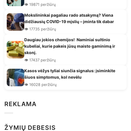
👁️ 19871 peržiūrų
Mokslininkai pagaliau rado atsakymą? Viena
didžiausių COVID-19 mįslių – įminta tik dabar
👁️ 17735 peržiūrų
Daugiau jokios chemijos! Naminiai sultinio
kubeliai, kurie pakeis jūsų maisto gaminimą ir
skonį.
👁️ 17437 peržiūrų
Kasos vėžys tyliai siunčia signalus: įsiminkite
šiuos simptomus, kol nevėlu
👁️ 16028 peržiūrų
REKLAMA
ŽYMIŲ DEBESIS