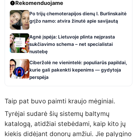
Rekomenduojame
Po trijų chemoterapijos dienų I. Burlinskaitė
grįžo namo: atvira žinutė apie savijautą
Agnė įspėja: Lietuvoje plinta neįprasta
sukčiavimo schema – net specialistai
nustebę
Ciberžolė ne vienintelė: populiarūs papildai,
kurie gali pakenkti kepenims — gydytoja
perspėja
Taip pat buvo paimti kraujo mėginiai.
Tyrėjai sudarė šių sistemų baltymų
katalogą, atidžiai stebėdami, kaip kito jų
kiekis didėjant donorų amžiui. Jie palygino