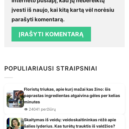
interneto puslapį, kad jų nebereiktų
įvesti iš naujo, kai kitą kartą vėl norėsiu
parašyti komentarą.
POPULIARIAUSI STRAIPSNIAI
Floristų triukas, apie kurį mažai kas žino: šis
paprastas ingredientas atgaivina gėles per kelias
minutes
👁️ 24041 peržiūrų
Skaitymas iš veidų: veidoskaitininkas rėžė apie
šalies lyderius. Kas turėtų trauktis iš valdžios?