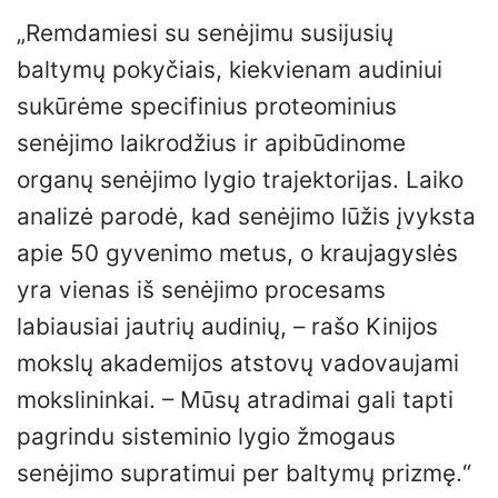
„Remdamiesi su senėjimu susijusių
baltymų pokyčiais, kiekvienam audiniui
sukūrėme specifinius proteominius
senėjimo laikrodžius ir apibūdinome
organų senėjimo lygio trajektorijas. Laiko
analizė parodė, kad senėjimo lūžis įvyksta
apie 50 gyvenimo metus, o kraujagyslės
yra vienas iš senėjimo procesams
labiausiai jautrių audinių, – rašo Kinijos
mokslų akademijos atstovų vadovaujami
mokslininkai. – Mūsų atradimai gali tapti
pagrindu sisteminio lygio žmogaus
senėjimo supratimui per baltymų prizmę.“