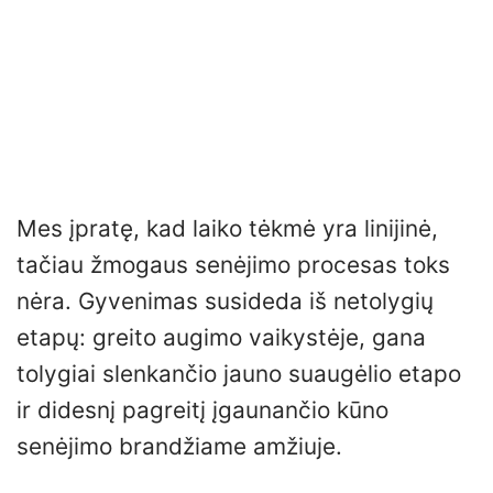
Mes įpratę, kad laiko tėkmė yra linijinė,
tačiau žmogaus senėjimo procesas toks
nėra. Gyvenimas susideda iš netolygių
etapų: greito augimo vaikystėje, gana
tolygiai slenkančio jauno suaugėlio etapo
ir didesnį pagreitį įgaunančio kūno
senėjimo brandžiame amžiuje.