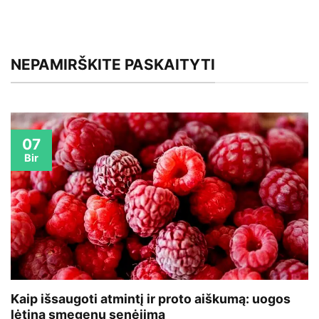
NEPAMIRŠKITE PASKAITYTI
07
Bir
Kaip išsaugoti atmintį ir proto aiškumą: uogos
lėtina smegenų senėjimą