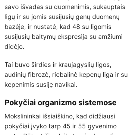
savo išvadas su duomenimis, sukauptais
ligų ir su jomis susijusių genų duomenų
bazėje, ir nustatė, kad 48 su ligomis
susijusių baltymų ekspresija su amžiumi
didėjo.
Tai buvo širdies ir kraujagyslių ligos,
audinių fibrozė, riebalinė kepenų liga ir su
kepenimis susiję navikai.
Pokyčiai organizmo sistemose
Mokslininkai išsiaiškino, kad didžiausi
pokyčiai įvyko tarp 45 ir 55 gyvenimo