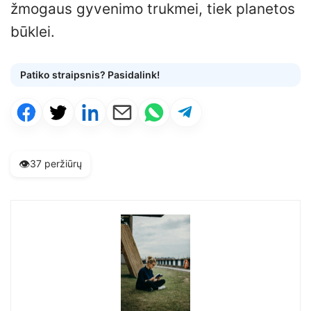
žmogaus gyvenimo trukmei, tiek planetos
būklei.
Patiko straipsnis? Pasidalink!
👁️
37 peržiūrų