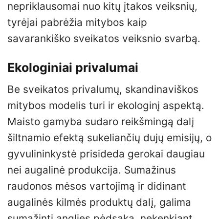
nepriklausomai nuo kitų įtakos veiksnių,
tyrėjai pabrėžia mitybos kaip
savarankiško sveikatos veiksnio svarbą.
Ekologiniai privalumai
Be sveikatos privalumų, skandinaviškos
mitybos modelis turi ir ekologinį aspektą.
Maisto gamyba sudaro reikšmingą dalį
šiltnamio efektą sukeliančių dujų emisijų, o
gyvulininkystė prisideda gerokai daugiau
nei augalinė produkcija. Sumažinus
raudonos mėsos vartojimą ir didinant
augalinės kilmės produktų dalį, galima
sumažinti anglies pėdsaką, nekenkiant