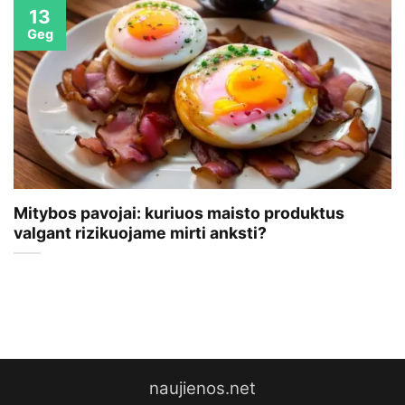
13
Geg
Mitybos pavojai: kuriuos maisto produktus
valgant rizikuojame mirti anksti?
naujienos.net