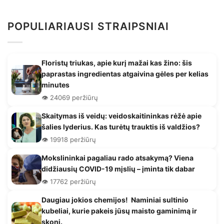
POPULIARIAUSI STRAIPSNIAI
Floristų triukas, apie kurį mažai kas žino: šis
paprastas ingredientas atgaivina gėles per kelias
minutes
👁️ 24069 peržiūrų
Skaitymas iš veidų: veidoskaitininkas rėžė apie
šalies lyderius. Kas turėtų trauktis iš valdžios?
👁️ 19918 peržiūrų
Mokslininkai pagaliau rado atsakymą? Viena
didžiausių COVID-19 mįslių – įminta tik dabar
👁️ 17762 peržiūrų
Daugiau jokios chemijos! Naminiai sultinio
kubeliai, kurie pakeis jūsų maisto gaminimą ir
skonį.