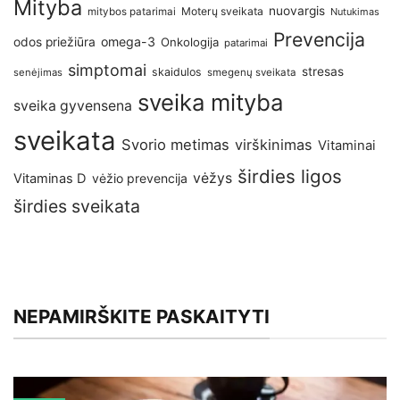
Mityba
nuovargis
Moterų sveikata
mitybos patarimai
Nutukimas
Prevencija
omega-3
odos priežiūra
Onkologija
patarimai
simptomai
stresas
skaidulos
senėjimas
smegenų sveikata
sveika mityba
sveika gyvensena
sveikata
Svorio metimas
virškinimas
Vitaminai
širdies ligos
vėžys
Vitaminas D
vėžio prevencija
širdies sveikata
NEPAMIRŠKITE PASKAITYTI