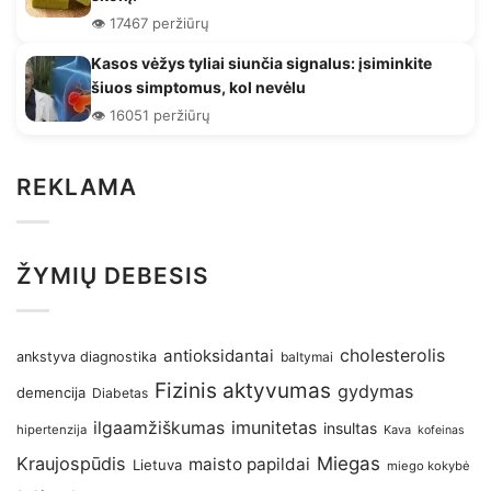
👁️ 17467 peržiūrų
Kasos vėžys tyliai siunčia signalus: įsiminkite
šiuos simptomus, kol nevėlu
👁️ 16051 peržiūrų
REKLAMA
ŽYMIŲ DEBESIS
antioksidantai
cholesterolis
ankstyva diagnostika
baltymai
Fizinis aktyvumas
gydymas
demencija
Diabetas
imunitetas
ilgaamžiškumas
insultas
hipertenzija
Kava
kofeinas
Kraujospūdis
Miegas
maisto papildai
Lietuva
miego kokybė