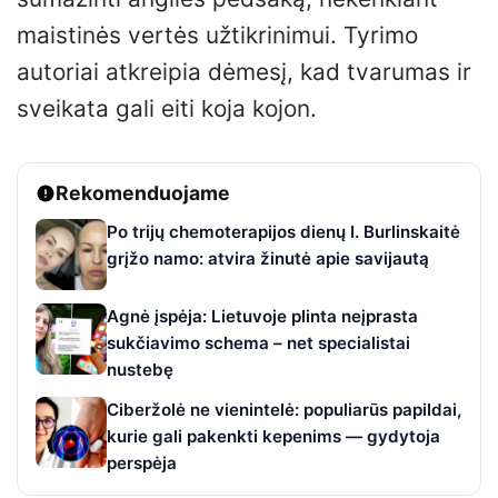
maistinės vertės užtikrinimui. Tyrimo
autoriai atkreipia dėmesį, kad tvarumas ir
sveikata gali eiti koja kojon.
Rekomenduojame
Po trijų chemoterapijos dienų I. Burlinskaitė
grįžo namo: atvira žinutė apie savijautą
Agnė įspėja: Lietuvoje plinta neįprasta
sukčiavimo schema – net specialistai
nustebę
Ciberžolė ne vienintelė: populiarūs papildai,
kurie gali pakenkti kepenims — gydytoja
perspėja