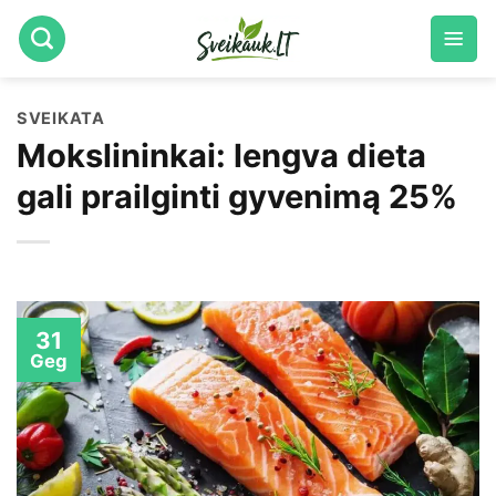
Skip
to
content
SVEIKATA
Mokslininkai: lengva dieta
gali prailginti gyvenimą 25%
31
Geg