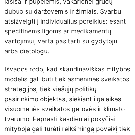
lašiša ir pupelėmis, vakarienei grūdų
dubuo su daržovėmis ir žirniais. Svarbu
atsižvelgti į individualius poreikius: esant
specifinėms ligoms ar medikamentų
vartojimui, verta pasitarti su gydytoju
arba dietologu.
Išvados rodo, kad skandinaviškas mitybos
modelis gali būti tiek asmeninės sveikatos
strategijos, tiek viešųjų politikų
pasirinkimo objektas, siekiant ilgalaikės
visuomenės sveikatos gerovės ir klimato
tvarumo. Paprasti kasdieniai pokyčiai
mityboje gali turėti reikšmingą poveikį tiek