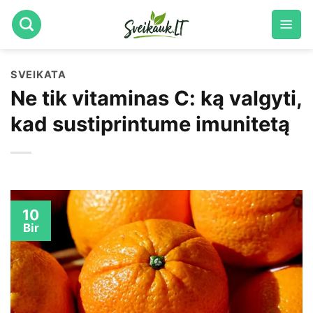
Skip
to
content
SVEIKATA
Ne tik vitaminas C: ką valgyti,
kad sustiprintume imunitetą
10
Bir