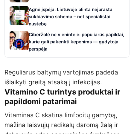
Agnė įspėja: Lietuvoje plinta neįprasta
sukčiavimo schema – net specialistai
nustebę
Ciberžolė ne vienintelė: populiarūs papildai,
kurie gali pakenkti kepenims — gydytoja
perspėja
Reguliarus baltymų vartojimas padeda
išlaikyti greitą atsaką į infekcijas.
Vitamino C turintys produktai ir
papildomi patarimai
Vitaminas C skatina limfocitų gamybą,
mažina laisvųjų radikalų daromą žalą ir