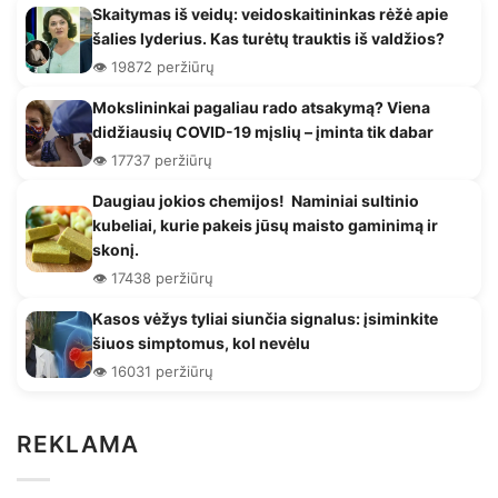
Skaitymas iš veidų: veidoskaitininkas rėžė apie
šalies lyderius. Kas turėtų trauktis iš valdžios?
👁️ 19872 peržiūrų
Mokslininkai pagaliau rado atsakymą? Viena
didžiausių COVID-19 mįslių – įminta tik dabar
👁️ 17737 peržiūrų
Daugiau jokios chemijos! Naminiai sultinio
kubeliai, kurie pakeis jūsų maisto gaminimą ir
skonį.
👁️ 17438 peržiūrų
Kasos vėžys tyliai siunčia signalus: įsiminkite
šiuos simptomus, kol nevėlu
👁️ 16031 peržiūrų
REKLAMA