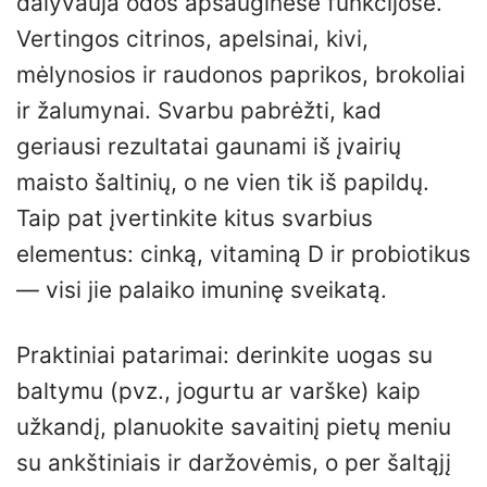
dalyvauja odos apsauginėse funkcijose.
Vertingos citrinos, apelsinai, kivi,
mėlynosios ir raudonos paprikos, brokoliai
ir žalumynai. Svarbu pabrėžti, kad
geriausi rezultatai gaunami iš įvairių
maisto šaltinių, o ne vien tik iš papildų.
Taip pat įvertinkite kitus svarbius
elementus: cinką, vitaminą D ir probiotikus
— visi jie palaiko imuninę sveikatą.
Praktiniai patarimai: derinkite uogas su
baltymu (pvz., jogurtu ar varške) kaip
užkandį, planuokite savaitinį pietų meniu
su ankštiniais ir daržovėmis, o per šaltąjį