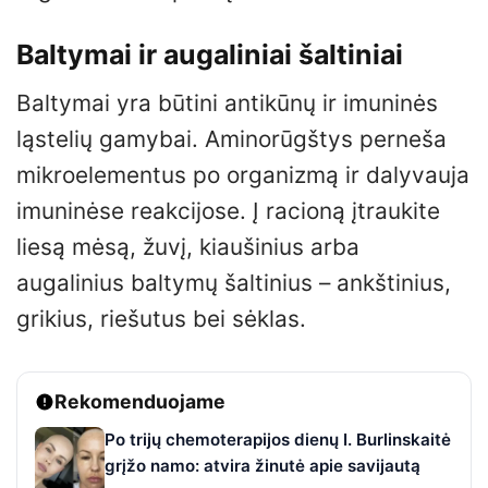
Baltymai ir augaliniai šaltiniai
Baltymai yra būtini antikūnų ir imuninės
ląstelių gamybai. Aminorūgštys perneša
mikroelementus po organizmą ir dalyvauja
imuninėse reakcijose. Į racioną įtraukite
liesą mėsą, žuvį, kiaušinius arba
augalinius baltymų šaltinius – ankštinius,
grikius, riešutus bei sėklas.
Rekomenduojame
Po trijų chemoterapijos dienų I. Burlinskaitė
grįžo namo: atvira žinutė apie savijautą