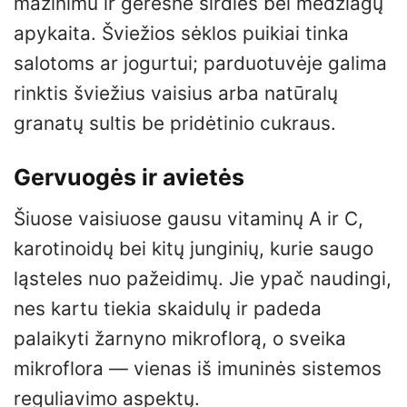
mažinimu ir geresne širdies bei medžiagų
apykaita. Šviežios sėklos puikiai tinka
salotoms ar jogurtui; parduotuvėje galima
rinktis šviežius vaisius arba natūralų
granatų sultis be pridėtinio cukraus.
Gervuogės ir avietės
Šiuose vaisiuose gausu vitaminų A ir C,
karotinoidų bei kitų junginių, kurie saugo
ląsteles nuo pažeidimų. Jie ypač naudingi,
nes kartu tiekia skaidulų ir padeda
palaikyti žarnyno mikroflorą, o sveika
mikroflora — vienas iš imuninės sistemos
reguliavimo aspektų.