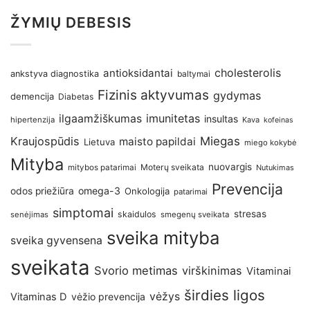
ŽYMIŲ DEBESIS
antioksidantai
cholesterolis
ankstyva diagnostika
baltymai
Fizinis aktyvumas
gydymas
demencija
Diabetas
imunitetas
ilgaamžiškumas
insultas
hipertenzija
Kava
kofeinas
Kraujospūdis
Miegas
maisto papildai
Lietuva
miego kokybė
Mityba
nuovargis
Moterų sveikata
mitybos patarimai
Nutukimas
Prevencija
omega-3
odos priežiūra
Onkologija
patarimai
simptomai
stresas
skaidulos
senėjimas
smegenų sveikata
sveika mityba
sveika gyvensena
sveikata
Svorio metimas
virškinimas
Vitaminai
širdies ligos
vėžys
Vitaminas D
vėžio prevencija