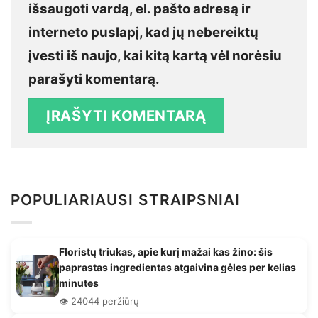
išsaugoti vardą, el. pašto adresą ir
interneto puslapį, kad jų nebereiktų
įvesti iš naujo, kai kitą kartą vėl norėsiu
parašyti komentarą.
POPULIARIAUSI STRAIPSNIAI
Floristų triukas, apie kurį mažai kas žino: šis
paprastas ingredientas atgaivina gėles per kelias
minutes
👁️ 24044 peržiūrų