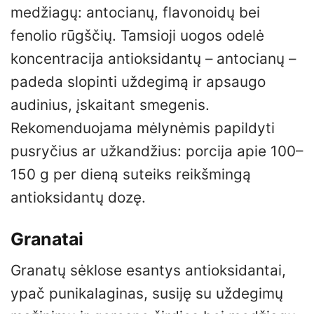
medžiagų: antocianų, flavonoidų bei
fenolio rūgščių. Tamsioji uogos odelė
koncentracija antioksidantų – antocianų –
padeda slopinti uždegimą ir apsaugo
audinius, įskaitant smegenis.
Rekomenduojama mėlynėmis papildyti
pusryčius ar užkandžius: porcija apie 100–
150 g per dieną suteiks reikšmingą
antioksidantų dozę.
Granatai
Granatų sėklose esantys antioksidantai,
ypač punikalaginas, susiję su uždegimų