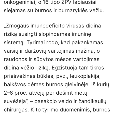
onkogeniniai, o 16 tipo ŽPV labiausiai
siejamas su burnos ir burnaryklės vėžiu.
„Žmogaus imunodeficito virusas didina
riziką susirgti slopindamas imuninę
sistemą. Tyrimai rodo, kad pakankamas
vaisių ir daržovių vartojimas mažina, o
raudonos ir sūdytos mėsos vartojimas
didina vėžio riziką. Egzistuoja tam tikros
priešvėžinės būklės, pvz., leukoplakija,
balkšvos dėmės burnos gleivinėje, iš kurių
2–6 proc. atvejų per dešimt metų
suvėžėja“, – pasakojo veido ir žandikaulių
chirurgas. Kito tyrimo duomenimis, burnos