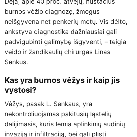
Deja, apie 40 proc. atvejų, nustačius
burnos vėžio diagnozę, žmogus
neišgyvena net penkerių metų. Vis dėlto,
ankstyva diagnostika dažniausiai gali
padvigubinti galimybę išgyventi, – teigia
veido ir žandikaulių chirurgas Linas
Senkus.
Kas yra burnos vėžys ir kaip jis
vystosi?
Vėžys, pasak L. Senkaus, yra
nekontroliuojamas pakitusių ląstelių
dalijimasis, kuris lemia aplinkinių audinių
invaziją ir infiltraciją, bei gali plisti