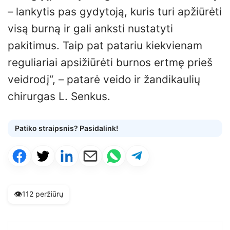
– lankytis pas gydytoją, kuris turi apžiūrėti
visą burną ir gali anksti nustatyti
pakitimus. Taip pat patariu kiekvienam
reguliariai apsižiūrėti burnos ertmę prieš
veidrodį“, – patarė veido ir žandikaulių
chirurgas L. Senkus.
Patiko straipsnis? Pasidalink!
👁️
112 peržiūrų