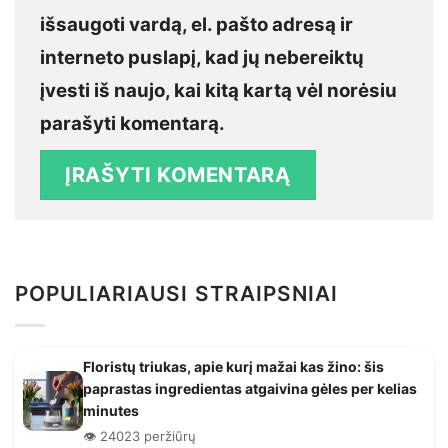
išsaugoti vardą, el. pašto adresą ir
interneto puslapį, kad jų nebereiktų
įvesti iš naujo, kai kitą kartą vėl norėsiu
parašyti komentarą.
POPULIARIAUSI STRAIPSNIAI
Floristų triukas, apie kurį mažai kas žino: šis
paprastas ingredientas atgaivina gėles per kelias
minutes
👁️ 24023 peržiūrų