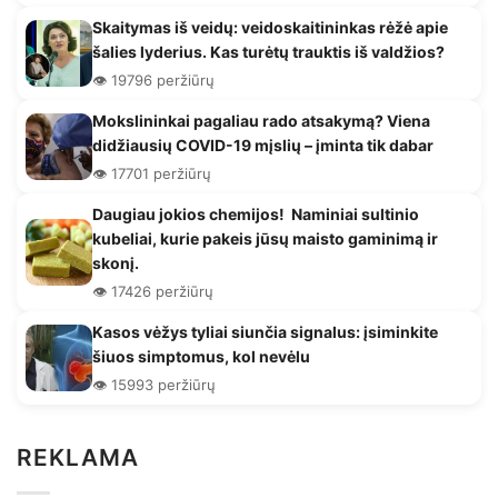
Skaitymas iš veidų: veidoskaitininkas rėžė apie
šalies lyderius. Kas turėtų trauktis iš valdžios?
👁️ 19796 peržiūrų
Mokslininkai pagaliau rado atsakymą? Viena
didžiausių COVID-19 mįslių – įminta tik dabar
👁️ 17701 peržiūrų
Daugiau jokios chemijos! Naminiai sultinio
kubeliai, kurie pakeis jūsų maisto gaminimą ir
skonį.
👁️ 17426 peržiūrų
Kasos vėžys tyliai siunčia signalus: įsiminkite
šiuos simptomus, kol nevėlu
👁️ 15993 peržiūrų
REKLAMA