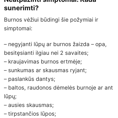
sunerimti?
Burnos vėžiui būdingi šie požymiai ir
simptomai:
– negyjanti lūpų ar burnos žaizda – opa,
besitęsianti ilgiau nei 2 savaites;
– kraujavimas burnos ertmėje;
– sunkumas ar skausmas ryjant;
– paslankūs dantys;
– baltos, raudonos dėmelės burnoje ar ant
lūpų;
– ausies skausmas;
– tirpstančios lūpos;