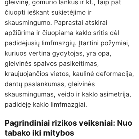
gleivinę, gomurio lankus ir kt., taip pat
čiuopti ieškant sukietėjimo ir
skausmingumo. Paprastai atskirai
apžiūrima ir čiuopiama kaklo sritis dėl
padidėjusių limfmazgių. Įtartini požymiai,
kuriuos vertina gydytojas, yra opa,
gleivinės spalvos pasikeitimas,
kraujuojančios vietos, kaulinė deformacija,
dantų paslankumas, gleivinės
skausmingumas, veido ir kaklo asimetrija,
padidėję kaklo limfmazgiai.
Pagrindiniai rizikos veiksniai: Nuo
tabako iki mitybos