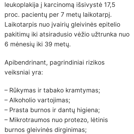
leukoplakija į karcinomą išsivystė 17,5
proc. pacientų per 7 metų laikotarpį.
Laikotarpis nuo įvairių gleivinės epitelio
pakitimų iki atsiradusio vėžio užtrunka nuo
6 mėnesių iki 39 metų.
Apibendrinant, pagrindiniai rizikos
veiksniai yra:
– Rūkymas ir tabako kramtymas;
– Alkoholio vartojimas;
– Prasta burnos ir dantų higiena;
– Mikrotraumos nuo protezo, lėtinis
burnos gleivinės dirginimas;