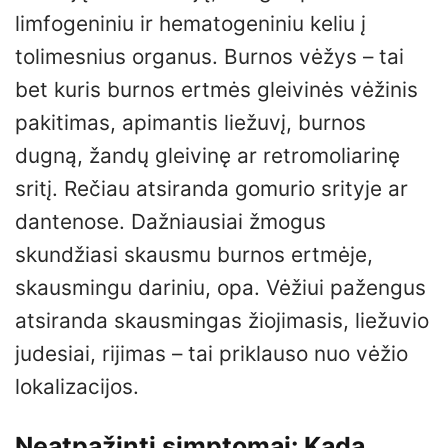
limfogeniniu ir hematogeniniu keliu į
tolimesnius organus. Burnos vėžys – tai
bet kuris burnos ertmės gleivinės vėžinis
pakitimas, apimantis liežuvį, burnos
dugną, žandų gleivinę ar retromoliarinę
sritį. Rečiau atsiranda gomurio srityje ar
dantenose. Dažniausiai žmogus
skundžiasi skausmu burnos ertmėje,
skausmingu dariniu, opa. Vėžiui pažengus
atsiranda skausmingas žiojimasis, liežuvio
judesiai, rijimas – tai priklauso nuo vėžio
lokalizacijos.
Neatpažinti simptomai: Kada