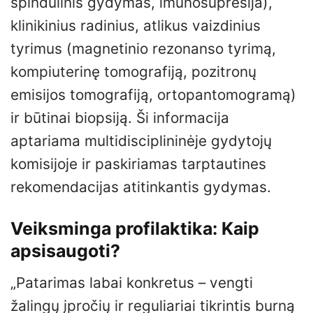
spindulinis gydymas, imunosupresija),
klinikinius radinius, atlikus vaizdinius
tyrimus (magnetinio rezonanso tyrimą,
kompiuterinę tomografiją, pozitronų
emisijos tomografiją, ortopantomogramą)
ir būtinai biopsiją. Ši informacija
aptariama multidisciplininėje gydytojų
komisijoje ir paskiriamas tarptautines
rekomendacijas atitinkantis gydymas.
Veiksminga profilaktika: Kaip
apsisaugoti?
„Patarimas labai konkretus – vengti
žalingų įpročių ir reguliariai tikrintis burną