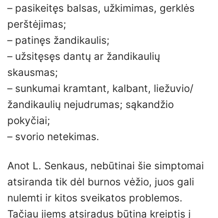
– pasikeitęs balsas, užkimimas, gerklės
perštėjimas;
– patinęs žandikaulis;
– užsitęsęs dantų ar žandikaulių
skausmas;
– sunkumai kramtant, kalbant, liežuvio/
žandikaulių nejudrumas; sąkandžio
pokyčiai;
– svorio netekimas.
Anot L. Senkaus, nebūtinai šie simptomai
atsiranda tik dėl burnos vėžio, juos gali
nulemti ir kitos sveikatos problemos.
Tačiau jiems atsiradus būtina kreiptis į