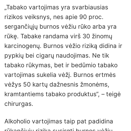
„Tabako vartojimas yra svarbiausias
rizikos veiksnys, nes apie 90 proc.
sergančiųjų burnos vėžiu rūko arba yra
rūkę. Tabake randama virš 30 žinomų
karcinogenų. Burnos vėžio riziką didina ir
pypkių bei cigarų naudojimas. Ne tik
tabako rūkymas, bet ir bedūmio tabako
vartojimas sukelia vėžį. Burnos ertmės
vėžys 50 kartų dažnesnis žmonėms,
kramtantiems tabako produktus“, – teigė
chirurgas.
Alkoholio vartojimas taip pat padidina
rūkančiųjų riziką susirgti burnos vėžiu,