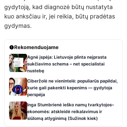
gydytoją, kad diagnozė būtų nustatyta
kuo anksčiau ir, jei reikia, būtų pradėtas
gydymas.
Rekomenduojame
Agnė įspėja: Lietuvoje plinta neįprasta
sukčiavimo schema – net specialistai
nustebę
Ciberžolė ne vienintelė: populiarūs papildai,
kurie gali pakenkti kepenims — gydytoja
perspėja
Inga Stumbrienė ieško namų tvarkytojos–
ekonomės: atskleidė reikalavimus ir
siūlomą atlyginimą (Sužinok kiek)