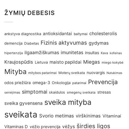
ŽYMIŲ DEBESIS
antioksidantai
cholesterolis
ankstyva diagnostika
baltymai
Fizinis aktyvumas
gydymas
demencija
Diabetas
imunitetas
ilgaamžiškumas
insultas
hipertenzija
Kava
kofeinas
Kraujospūdis
Miegas
maisto papildai
Lietuva
miego kokybė
Mityba
nuovargis
Moterų sveikata
mitybos patarimai
Nutukimas
Prevencija
omega-3
odos priežiūra
Onkologija
patarimai
simptomai
stresas
skaidulos
senėjimas
smegenų sveikata
sveika mityba
sveika gyvensena
sveikata
Svorio metimas
virškinimas
Vitaminai
širdies ligos
vėžys
Vitaminas D
vėžio prevencija