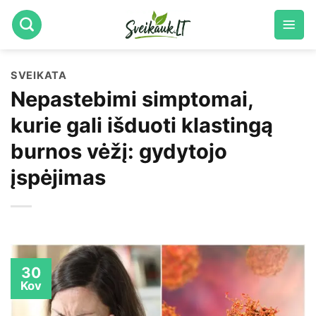
Skip
to
content
SVEIKATA
Nepastebimi simptomai,
kurie gali išduoti klastingą
burnos vėžį: gydytojo
įspėjimas
30
Kov