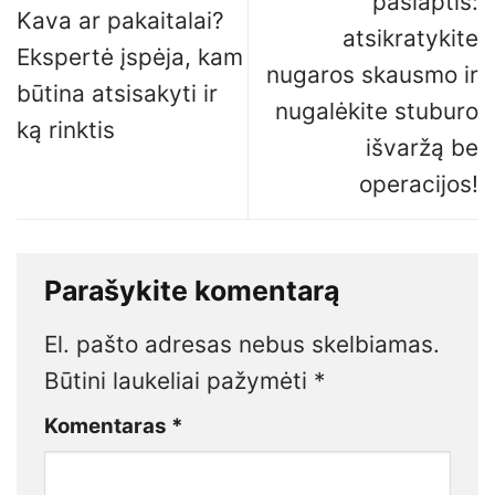
paslaptis:
Kava ar pakaitalai?
atsikratykite
Ekspertė įspėja, kam
nugaros skausmo ir
būtina atsisakyti ir
nugalėkite stuburo
ką rinktis
išvaržą be
operacijos!
Parašykite komentarą
El. pašto adresas nebus skelbiamas.
Būtini laukeliai pažymėti
*
Komentaras
*