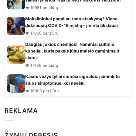
👁️ 19951 peržiūrų
Mokslininkai pagaliau rado atsakymą? Viena
didžiausių COVID-19 mįslių – įminta tik dabar
👁️ 17806 peržiūrų
Daugiau jokios chemijos! Naminiai sultinio
kubeliai, kurie pakeis jūsų maisto gaminimą ir
skonį.
👁️ 17486 peržiūrų
Kasos vėžys tyliai siunčia signalus: įsiminkite
šiuos simptomus, kol nevėlu
👁️ 16093 peržiūrų
REKLAMA
ŽYMIŲ DEBESIS