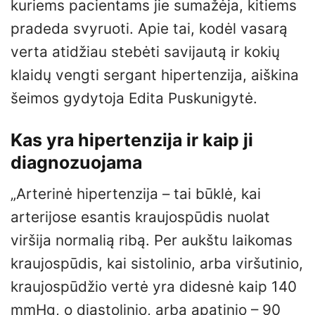
kuriems pacientams jie sumažėja, kitiems
pradeda svyruoti. Apie tai, kodėl vasarą
verta atidžiau stebėti savijautą ir kokių
klaidų vengti sergant hipertenzija, aiškina
šeimos gydytoja Edita Puskunigytė.
Kas yra hipertenzija ir kaip ji
diagnozuojama
„Arterinė hipertenzija – tai būklė, kai
arterijose esantis kraujospūdis nuolat
viršija normalią ribą. Per aukštu laikomas
kraujospūdis, kai sistolinio, arba viršutinio,
kraujospūdžio vertė yra didesnė kaip 140
mmHg, o diastolinio, arba apatinio – 90