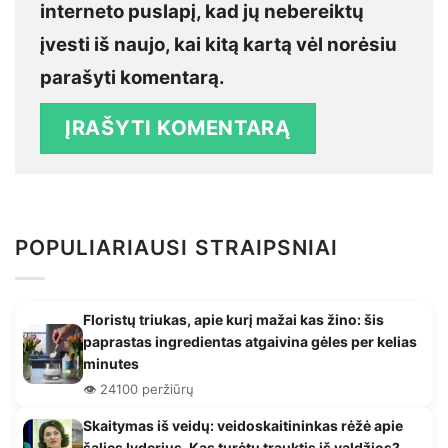
interneto puslapį, kad jų nebereiktų
įvesti iš naujo, kai kitą kartą vėl norėsiu
parašyti komentarą.
POPULIARIAUSI STRAIPSNIAI
Floristų triukas, apie kurį mažai kas žino: šis
paprastas ingredientas atgaivina gėles per kelias
minutes
👁️ 24100 peržiūrų
Skaitymas iš veidų: veidoskaitininkas rėžė apie
šalies lyderius. Kas turėtų trauktis iš valdžios?