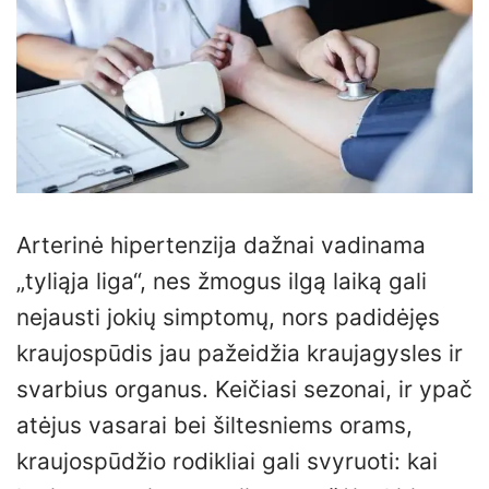
Arterinė hipertenzija dažnai vadinama
„tyliąja liga“, nes žmogus ilgą laiką gali
nejausti jokių simptomų, nors padidėjęs
kraujospūdis jau pažeidžia kraujagysles ir
svarbius organus. Keičiasi sezonai, ir ypač
atėjus vasarai bei šiltesniems orams,
kraujospūdžio rodikliai gali svyruoti: kai