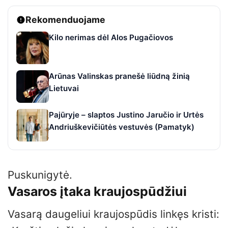
Rekomenduojame
Kilo nerimas dėl Alos Pugačiovos
Arūnas Valinskas pranešė liūdną žinią
Lietuvai
Pajūryje – slaptos Justino Jaručio ir Urtės
Andriuškevičiūtės vestuvės (Pamatyk)
Puskunigytė.
Vasaros įtaka kraujospūdžiui
Vasarą daugeliui kraujospūdis linkęs kristi: