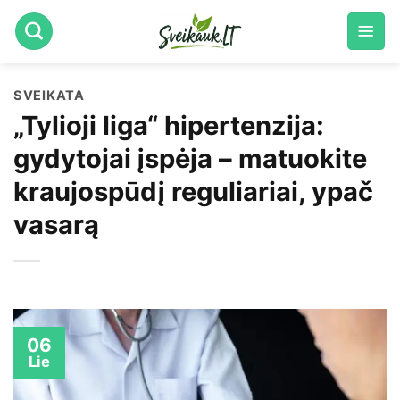
Skip
to
content
SVEIKATA
„Tylioji liga“ hipertenzija:
gydytojai įspėja – matuokite
kraujospūdį reguliariai, ypač
vasarą
06
Lie