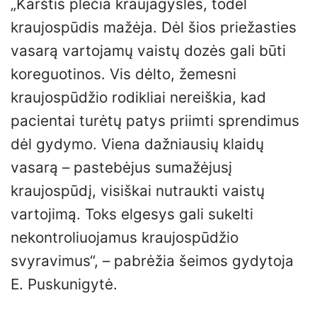
„Karštis plečia kraujagysles, todėl
kraujospūdis mažėja. Dėl šios priežasties
vasarą vartojamų vaistų dozės gali būti
koreguotinos. Vis dėlto, žemesni
kraujospūdžio rodikliai nereiškia, kad
pacientai turėtų patys priimti sprendimus
dėl gydymo. Viena dažniausių klaidų
vasarą – pastebėjus sumažėjusį
kraujospūdį, visiškai nutraukti vaistų
vartojimą. Toks elgesys gali sukelti
nekontroliuojamus kraujospūdžio
svyravimus“, – pabrėžia šeimos gydytoja
E. Puskunigytė.