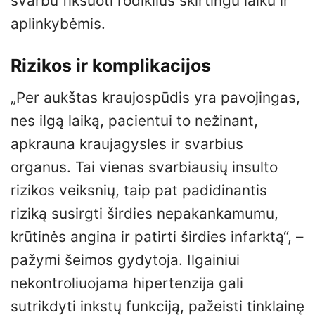
svarbu fiksuoti rodiklius skirtingu laiku ir
aplinkybėmis.
Rizikos ir komplikacijos
„Per aukštas kraujospūdis yra pavojingas,
nes ilgą laiką, pacientui to nežinant,
apkrauna kraujagysles ir svarbius
organus. Tai vienas svarbiausių insulto
rizikos veiksnių, taip pat padidinantis
riziką susirgti širdies nepakankamumu,
krūtinės angina ir patirti širdies infarktą“, –
pažymi šeimos gydytoja. Ilgainiui
nekontroliuojama hipertenzija gali
sutrikdyti inkstų funkciją, pažeisti tinklainę