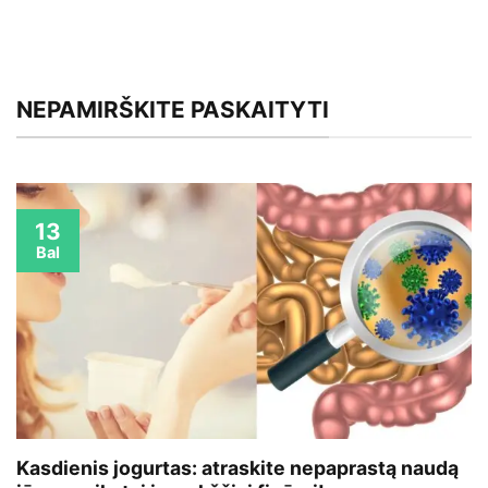
NEPAMIRŠKITE PASKAITYTI
13
Bal
Kasdienis jogurtas: atraskite nepaprastą naudą