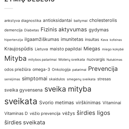
antioksidantai
cholesterolis
ankstyva diagnostika
baltymai
Fizinis aktyvumas
gydymas
demencija
Diabetas
imunitetas
ilgaamžiškumas
insultas
hipertenzija
Kava
kofeinas
Kraujospūdis
Miegas
maisto papildai
Lietuva
miego kokybė
Mityba
nuovargis
Moterų sveikata
mitybos patarimai
Nutukimas
Prevencija
omega-3
odos priežiūra
Onkologija
patarimai
simptomai
stresas
skaidulos
senėjimas
smegenų sveikata
sveika mityba
sveika gyvensena
sveikata
Svorio metimas
virškinimas
Vitaminai
širdies ligos
vėžys
Vitaminas D
vėžio prevencija
širdies sveikata