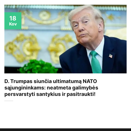
18
Kov
D. Trumpas siunčia ultimatumą NATO
sąjungininkams: neatmeta galimybės
persvarstyti santykius ir pasitraukti!