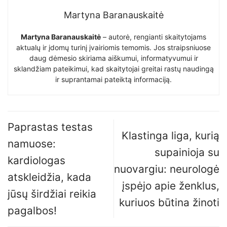
Martyna Baranauskaitė
Martyna Baranauskaitė
– autorė, rengianti skaitytojams
aktualų ir įdomų turinį įvairiomis temomis. Jos straipsniuose
daug dėmesio skiriama aiškumui, informatyvumui ir
sklandžiam pateikimui, kad skaitytojai greitai rastų naudingą
ir suprantamai pateiktą informaciją.
Paprastas testas
Klastinga liga, kurią
namuose:
supainioja su
kardiologas
nuovargiu: neurologė
atskleidžia, kada
įspėjo apie ženklus,
jūsų širdžiai reikia
kuriuos būtina žinoti
pagalbos!