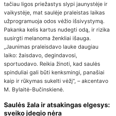
tačiau ligos priežastys slypi jaunystėje ir
vaikystėje, mat saulėje praleistas laikas
užprogramuoja odos vėžio išsivystymą.
Pakanka kelis kartus nudegti odą, ir rizika
susirgti melanoma ženkliai išauga.
„Jaunimas praleisdavo lauke daugiau
laiko: žaisdavo, degindavosi,
sportuodavo. Reikia žinoti, kad saulės
spinduliai gali būti kenksmingi, panašiai
kaip ir rūkymas sukelti vėžį“, – akcentavo
M. Bylaitė-Bučinskienė.
Saulės žala ir atsakingas elgesys:
sveiko įdegio nėra