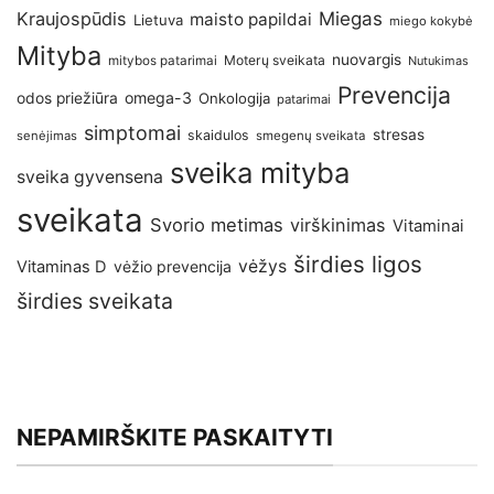
Kraujospūdis
Miegas
maisto papildai
Lietuva
miego kokybė
Mityba
nuovargis
Moterų sveikata
mitybos patarimai
Nutukimas
Prevencija
omega-3
odos priežiūra
Onkologija
patarimai
simptomai
stresas
skaidulos
senėjimas
smegenų sveikata
sveika mityba
sveika gyvensena
sveikata
Svorio metimas
virškinimas
Vitaminai
širdies ligos
vėžys
Vitaminas D
vėžio prevencija
širdies sveikata
NEPAMIRŠKITE PASKAITYTI