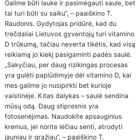
Galime būti lauke ir pasimėgauti saule, bet
tai turi būti su saiku“, – paaiškino T.
Raudonis. Gydytojas pridūrė, kad du
trečdaliai Lietuvos gyventojų turi vitamino
D trūkumą, tačiau neverta tikėtis, kad visą
reikiamą jo kiekį pasigaminti padės saulė.
„Sakyčiau, per daug rizikingas procesas
yra gulėti paplūdimyje dėl vitamino D, kai
mes galime jo nusipirkti bet kurioje
vaistinėje. Kitas dalykas – saulė sendina
mūsų odą. Daug stipresnis yra
fotosenėjimas. Naudokite apsauginius
kremus, jei norite lėčiau senti, atrodyti
jauniau ir gražiau“, – paaiškino T.