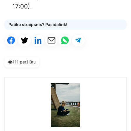
17:00).
Patiko straipsnis? Pasidalink!
👁️
111 peržiūrų