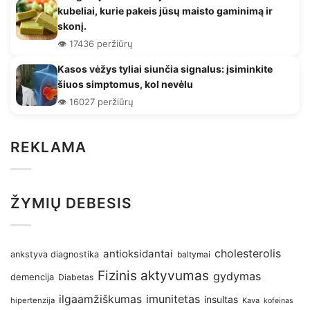
kubeliai, kurie pakeis jūsų maisto gaminimą ir
skonį.
👁️ 17436 peržiūrų
Kasos vėžys tyliai siunčia signalus: įsiminkite
šiuos simptomus, kol nevėlu
👁️ 16027 peržiūrų
REKLAMA
ŽYMIŲ DEBESIS
antioksidantai
cholesterolis
ankstyva diagnostika
baltymai
Fizinis aktyvumas
gydymas
demencija
Diabetas
imunitetas
ilgaamžiškumas
insultas
hipertenzija
Kava
kofeinas