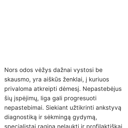
Nors odos vėžys dažnai vystosi be
skausmo, yra aiškūs ženklai, į kuriuos
privaloma atkreipti dėmesį. Nepastebėjus
šių įspėjimų, liga gali progresuoti
nepastebimai. Siekiant užtikrinti ankstyvą
diagnostiką ir sėkmingą gydymą,
specialistai ragina nelaukti ir profilaktiškai