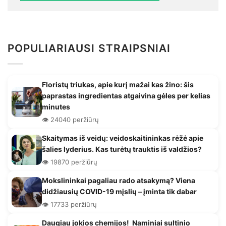
POPULIARIAUSI STRAIPSNIAI
Floristų triukas, apie kurį mažai kas žino: šis
paprastas ingredientas atgaivina gėles per kelias
minutes
👁️ 24040 peržiūrų
Skaitymas iš veidų: veidoskaitininkas rėžė apie
šalies lyderius. Kas turėtų trauktis iš valdžios?
👁️ 19870 peržiūrų
Mokslininkai pagaliau rado atsakymą? Viena
didžiausių COVID-19 mįslių – įminta tik dabar
👁️ 17733 peržiūrų
Daugiau jokios chemijos! Naminiai sultinio