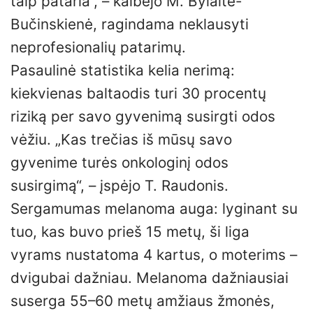
taip pataria“, – kalbėjo M. Bylaitė-
Bučinskienė, ragindama neklausyti
neprofesionalių patarimų.
Pasaulinė statistika kelia nerimą:
kiekvienas baltaodis turi 30 procentų
riziką per savo gyvenimą susirgti odos
vėžiu. „Kas trečias iš mūsų savo
gyvenime turės onkologinį odos
susirgimą“, – įspėjo T. Raudonis.
Sergamumas melanoma auga: lyginant su
tuo, kas buvo prieš 15 metų, ši liga
vyrams nustatoma 4 kartus, o moterims –
dvigubai dažniau. Melanoma dažniausiai
suserga 55–60 metų amžiaus žmonės,