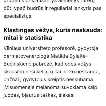
grupėms priklausantys asmenys turėtų
būti ypač budrūs ir reguliariai lankytis pas
specialistus.
Klastingas vėžys, kuris neskauda:
mitai ir statistika
Vilniaus universiteto profesorė, gydytoja
dermatovenerologė Matilda Bylaitė-
Bučinskienė pabrėžė, kad odos vėžys
skausmo nesukelia, o kai nieko neskauda,
dažnai į gydytojus kreiptis neskubama.
„Visuomenėje melanoma suvokiama kaip
juodas, bjaurus taškas, šlakas.