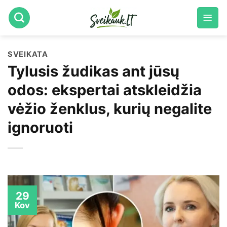
Skip
to
content
SVEIKATA
Tylusis žudikas ant jūsų
odos: ekspertai atskleidžia
vėžio ženklus, kurių negalite
ignoruoti
29
Kov