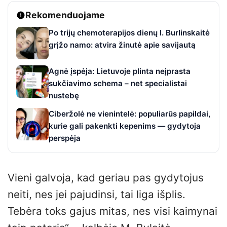
Rekomenduojame
Po trijų chemoterapijos dienų I. Burlinskaitė
grįžo namo: atvira žinutė apie savijautą
Agnė įspėja: Lietuvoje plinta neįprasta
sukčiavimo schema – net specialistai
nustebę
Ciberžolė ne vienintelė: populiarūs papildai,
kurie gali pakenkti kepenims — gydytoja
perspėja
Vieni galvoja, kad geriau pas gydytojus
neiti, nes jei pajudinsi, tai liga išplis.
Tebėra toks gajus mitas, nes visi kaimynai