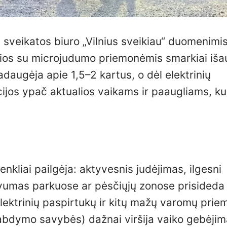
sveikatos biuro „Vilnius sveikiau“ duomenimis
sios su microjudumo priemonėmis smarkiai iša
adaugėja apie 1,5–2 kartus, o dėl elektrinių
ijos ypač aktualios vaikams ir paaugliams, ku
nkliai pailgėja: aktyvesnis judėjimas, ilgesni
yvumas parkuose ar pėsčiųjų zonose prisideda 
lektrinių paspirtukų ir kitų mažų varomų prie
tabdymo savybės) dažnai viršija vaiko gebėjim