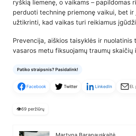
ryškią liemenę, o vaikams – papildomas ri
perduoti techninę priemonę vaikui, bet ir 
užtikrinti, kad vaikas turi reikiamus įgūd
Prevencija, aiškios taisyklės ir nuolatinis
vasaros metu fiksuojamų traumų skaičių i
Patiko straipsnis? Pasidalink!
Facebook
Twitter
LinkedIn
El.
👁️
69 peržiūrų
Martyna Baranauskaitė