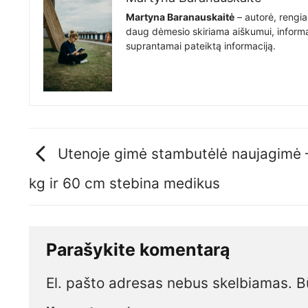
Martyna Baranauskaitė
– autorė, rengia
daug dėmesio skiriama aiškumui, informat
suprantamai pateiktą informaciją.
Utenoje gimė stambutėlė naujagimė 
kg ir 60 cm stebina medikus
Parašykite komentarą
El. pašto adresas nebus skelbiamas.
B