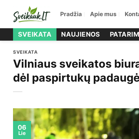
Skip
Pradžia
Apie mus
Kont
to
content
SVEIKATA
NAUJIENOS
PATARIM
SVEIKATA
Vilniaus sveikatos biur
dėl paspirtukų padaugėj
06
Lie