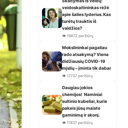
Skaitymas iš veidų:
veidoskaitininkas rėžė
apie šalies lyderius. Kas
turėtų trauktis iš
valdžios?
👁️ 19872 peržiūrų
Mokslininkai pagaliau
rado atsakymą? Viena
didžiausių COVID-19
mįslių – įminta tik dabar
👁️ 17737 peržiūrų
Daugiau jokios
chemijos! Naminiai
sultinio kubeliai, kurie
pakeis jūsų maisto
gaminimą ir skonį.
👁️ 17437 peržiūrų