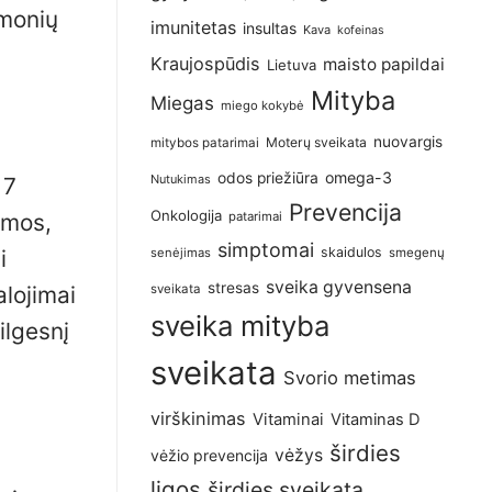
emonių
imunitetas
insultas
Kava
kofeinas
Kraujospūdis
maisto papildai
Lietuva
Mityba
Miegas
miego kokybė
nuovargis
Moterų sveikata
mitybos patarimai
omega-3
odos priežiūra
Nutukimas
 7
Prevencija
Onkologija
patarimai
umos,
simptomai
skaidulos
senėjimas
smegenų
i
sveika gyvensena
stresas
sveikata
lojimai
sveika mityba
ilgesnį
sveikata
Svorio metimas
virškinimas
Vitaminai
Vitaminas D
širdies
vėžys
vėžio prevencija
ligos
širdies sveikata