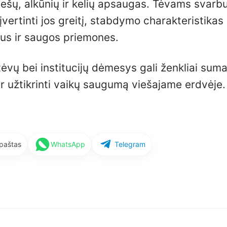
ešų, alkūnių ir kelių apsaugas. Tėvams svarbu
įvertinti jos greitį, stabdymo charakteristikas
žius ir saugos priemones.
 tėvų bei institucijų dėmesys gali ženkliai suma
r užtikrinti vaikų saugumą viešajame erdvėje.
 paštas
WhatsApp
Telegram