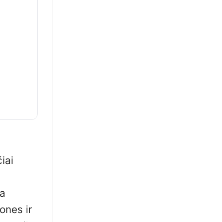
iai
ma
ones ir