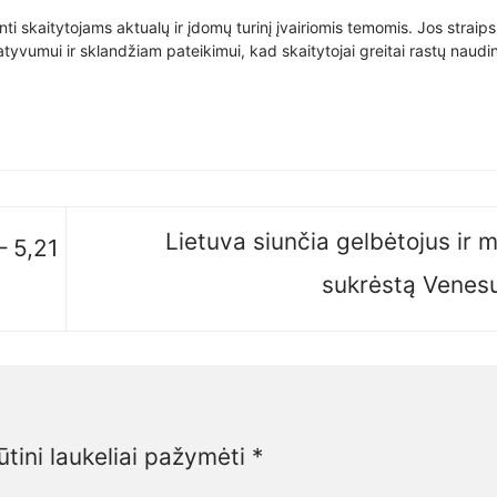
nti skaitytojams aktualų ir įdomų turinį įvairiomis temomis. Jos straip
yvumui ir sklandžiam pateikimui, kad skaitytojai greitai rastų naudin
Lietuva siunčia gelbėtojus ir m
– 5,21
sukrėstą Venes
ūtini laukeliai pažymėti
*