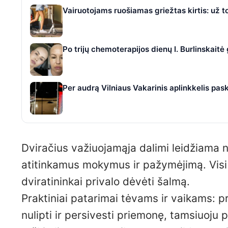
Vairuotojams ruošiamas griežtas kirtis: už t
Po trijų chemoterapijos dienų I. Burlinskaitė
Per audrą Vilniaus Vakarinis aplinkkelis pas
Dviračius važiuojamąja dalimi leidžiama 
atitinkamus mokymus ir pažymėjimą. Visi e
dviratininkai privalo dėvėti šalmą.
Praktiniai patarimai tėvams ir vaikams: 
nulipti ir persivesti priemonę, tamsiuoju