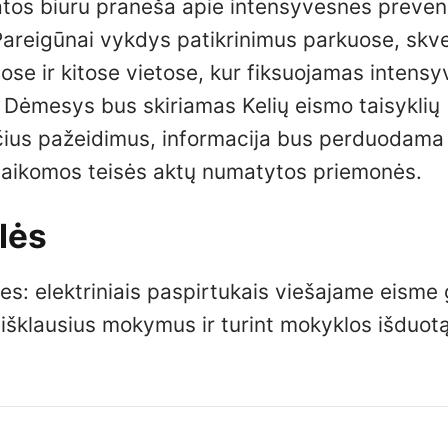
ikatos biuru praneša apie intensyvesnes preve
Pareigūnai vykdys patikrinimus parkuose, skv
ose ir kitose vietose, kur fiksuojamas intensy
. Dėmesys bus skiriamas Kelių eismo taisyklių
ius pažeidimus, informacija bus perduodam
s taikomos teisės aktų numatytos priemonės.
lės
es: elektriniais paspirtukais viešajame eisme
 išklausius mokymus ir turint mokyklos išduot