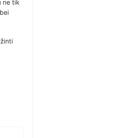
 ne tik
 bei
žinti