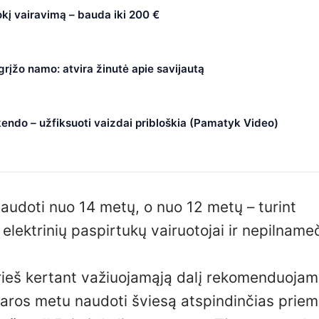
okį vairavimą – bauda iki 200 €
 grįžo namo: atvira žinutė apie savijautą
kendo – užfiksuoti vaizdai pribloškia (Pamatyk Video)
naudoti nuo 14 metų, o nuo 12 metų – turint
lektrinių paspirtukų vairuotojai ir nepilnameč
prieš kertant važiuojamąją dalį rekomenduoja
 paros metu naudoti šviesą atspindinčias priem