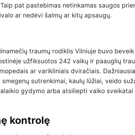
ę. Taip pat pastebimas netinkamas saugos pri
valo ar nedėvi šalmų ar kitų apsaugų.
lnamečių traumų rodiklis Vilniuje buvo beveik
ostinėje užfiksuotos 242 vaikų ir paauglių tra
 mopedais ar varikliniais dviračiais. Dažniausia
smegenų sutrenkimai, kaulų lūžiai, veido suža
ilgalaikio gydymo arba atsiliepti vaiko sveikatai 
nę kontrolę