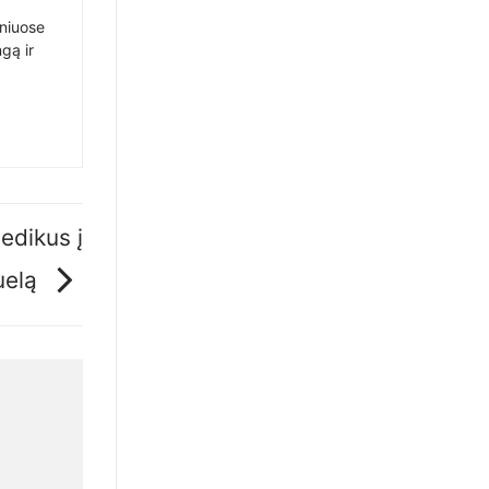
sniuose
gą ir
edikus į
uelą