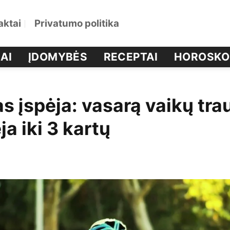
aktai
Privatumo politika
AI
ĮDOMYBĖS
RECEPTAI
HOROSKO
as įspėja: vasarą vaikų tr
a iki 3 kartų