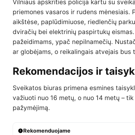
Vilniaus apskrities policija kartu su sve
priemones vasaros ir rudens mėnesiais. 
aikštėse, paplūdimiuose, riedlenčių parku
dviračių bei elektrinių paspirtukų eismas
pažeidimams, ypač nepilnamečių. Nustač
ar globėjams, o reikalingais atvejais bu
Rekomendacijos ir taisyk
Sveikatos biuras primena esmines taisykl
važiuoti nuo 16 metų, o nuo 14 metų – tik
pažymėjimą.
Rekomenduojame