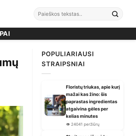
PAI
POPULIARIAUSI
aumų
STRAIPSNIAI
Floristų triukas, apie kurį
mažai kas žino: šis
paprastas ingredientas
atgaivina gėles per
kelias minutes
👁️ 24041 peržiūrų