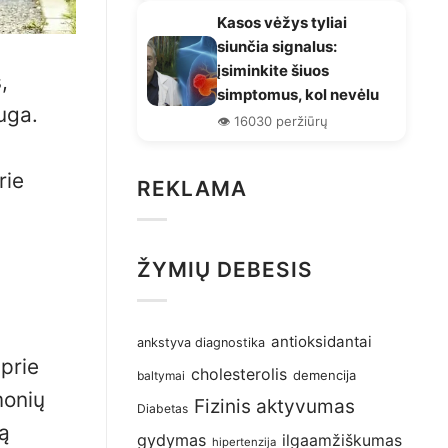
Kasos vėžys tyliai
siunčia signalus:
įsiminkite šiuos
,
simptomus, kol nevėlu
uga.
👁️ 16030 peržiūrų
rie
REKLAMA
ŽYMIŲ DEBESIS
antioksidantai
ankstyva diagnostika
prie
cholesterolis
demencija
baltymai
monių
Fizinis aktyvumas
Diabetas
ą
gydymas
ilgaamžiškumas
hipertenzija