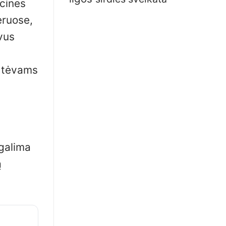
ncines
eruose,
vus
a tėvams
 galima
ą