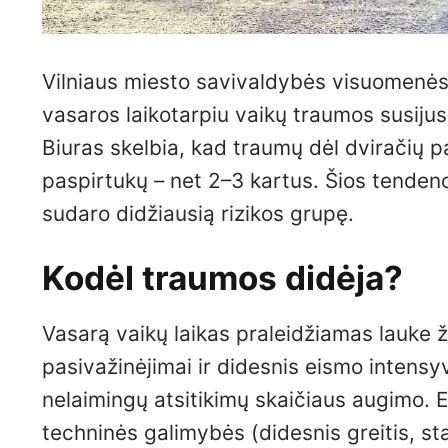
Vilniaus miesto savivaldybės visuomenės 
vasaros laikotarpiu vaikų traumos susiju
Biuras skelbia, kad traumų dėl dviračių p
paspirtukų – net 2–3 kartus. Šios tendenc
sudaro didžiausią rizikos grupę.
Kodėl traumos didėja?
Vasarą vaikų laikas praleidžiamas lauke že
pasivažinėjimai ir didesnis eismo intens
nelaimingų atsitikimų skaičiaus augimo. E
techninės galimybės (didesnis greitis, s