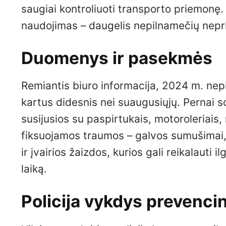
saugiai kontroliuoti transporto priemon
naudojimas – daugelis nepilnamečių nepri
Duomenys ir pasekmės
Remiantis biuro informacija, 2024 m. nepi
kartus didesnis nei suaugusiųjų. Pernai s
susijusios su paspirtukais, motoroleriais,
fiksuojamos traumos – galvos sumušimai, 
ir įvairios žaizdos, kurios gali reikalauti 
laiką.
Policija vykdys prevenci