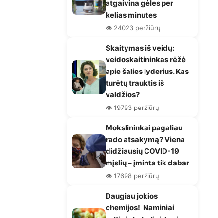
atgaivina gėles per
kelias minutes
👁️ 24023 peržiūrų
Skaitymas iš veidų:
veidoskaitininkas rėžė
apie šalies lyderius. Kas
turėtų trauktis iš
valdžios?
👁️ 19793 peržiūrų
Mokslininkai pagaliau
rado atsakymą? Viena
didžiausių COVID-19
mįslių – įminta tik dabar
👁️ 17698 peržiūrų
Daugiau jokios
chemijos! Naminiai