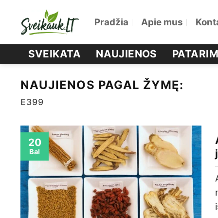
Skip
Pradžia
Apie mus
Kont
to
content
SVEIKATA
NAUJIENOS
PATARIM
NAUJIENOS PAGAL ŽYMĘ:
E399
20
Bal