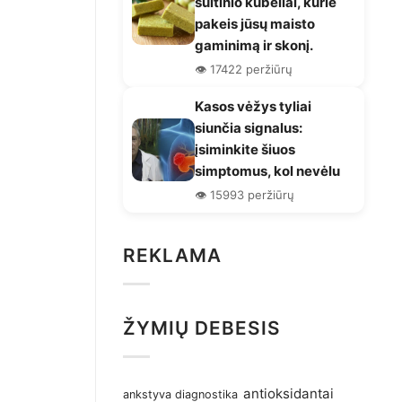
sultinio kubeliai, kurie
pakeis jūsų maisto
gaminimą ir skonį.
👁️ 17422 peržiūrų
Kasos vėžys tyliai
siunčia signalus:
įsiminkite šiuos
simptomus, kol nevėlu
👁️ 15993 peržiūrų
REKLAMA
ŽYMIŲ DEBESIS
antioksidantai
ankstyva diagnostika