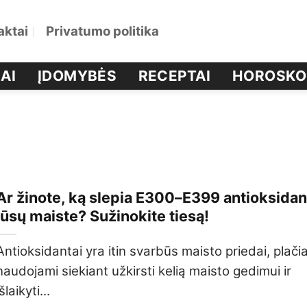
aktai
Privatumo politika
AI
ĮDOMYBĖS
RECEPTAI
HOROSKO
Ar žinote, ką slepia E300–E399 antioksidan
jūsų maiste? Sužinokite tiesą!
Antioksidantai yra itin svarbūs maisto priedai, plačia
naudojami siekiant užkirsti kelią maisto gedimui ir
išlaikyti...