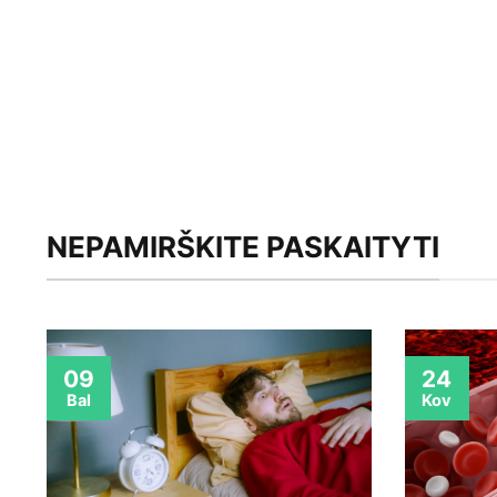
NEPAMIRŠKITE PASKAITYTI
09
24
Bal
Kov