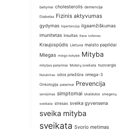
cholesterolis
demencija
baltymai
Fizinis aktyvumas
Diabetas
gydymas
ilgaamžiškumas
hipertenzija
imunitetas
insultas
Kava
kofeinas
Kraujospūdis
maisto papildai
Lietuva
Mityba
Miegas
miego kokybė
nuovargis
Moterų sveikata
mitybos patarimai
omega-3
odos priežiūra
Nutukimas
Prevencija
Onkologija
patarimai
simptomai
skaidulos
senėjimas
smegenų
sveika gyvensena
stresas
sveikata
sveika mityba
sveikata
Svorio metimas