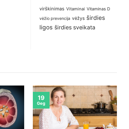
virškinimas
Vitaminai
Vitaminas D
širdies
vėžys
vėžio prevencija
ligos
širdies sveikata
19
Geg