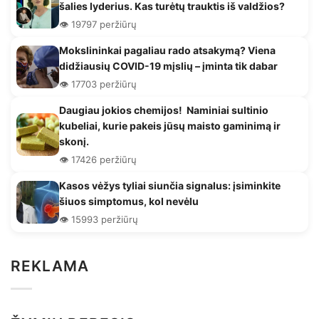
šalies lyderius. Kas turėtų trauktis iš valdžios?
👁️ 19797 peržiūrų
Mokslininkai pagaliau rado atsakymą? Viena
didžiausių COVID-19 mįslių – įminta tik dabar
👁️ 17703 peržiūrų
Daugiau jokios chemijos! Naminiai sultinio
kubeliai, kurie pakeis jūsų maisto gaminimą ir
skonį.
👁️ 17426 peržiūrų
Kasos vėžys tyliai siunčia signalus: įsiminkite
šiuos simptomus, kol nevėlu
👁️ 15993 peržiūrų
REKLAMA