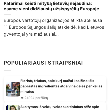
Patarimai keisti mitybą lietuvių nejaudina:
esame vieni didžiausių užsispyrėlių Europoje
Europos vartotojų organizacijos atlikta apklausa
11 Europos Sąjungos šalių atskleidė, kad Lietuvos
gyventojai yra mažiausiai...
POPULIARIAUSI STRAIPSNIAI
Floristų triukas, apie kurį mažai kas žino: šis
paprastas ingredientas atgaivina gėles per kelias
minutes
👁️ 24024 peržiūrų
Skaitymas iš veidų: veidoskaitininkas rėžė apie