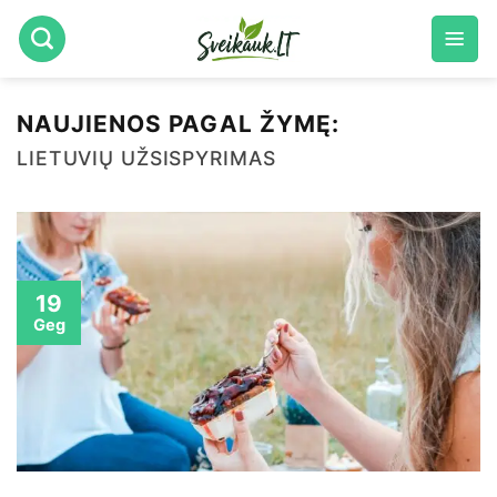
Skip
to
content
NAUJIENOS PAGAL ŽYMĘ:
LIETUVIŲ UŽSISPYRIMAS
19
Geg