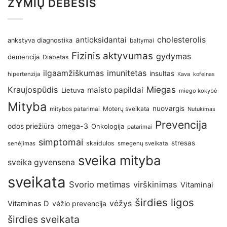
ŽYMIŲ DEBESIS
antioksidantai
cholesterolis
ankstyva diagnostika
baltymai
Fizinis aktyvumas
gydymas
demencija
Diabetas
imunitetas
ilgaamžiškumas
insultas
hipertenzija
Kava
kofeinas
Kraujospūdis
Miegas
maisto papildai
Lietuva
miego kokybė
Mityba
nuovargis
Moterų sveikata
mitybos patarimai
Nutukimas
Prevencija
omega-3
odos priežiūra
Onkologija
patarimai
simptomai
stresas
skaidulos
senėjimas
smegenų sveikata
sveika mityba
sveika gyvensena
sveikata
Svorio metimas
virškinimas
Vitaminai
širdies ligos
vėžys
Vitaminas D
vėžio prevencija
širdies sveikata