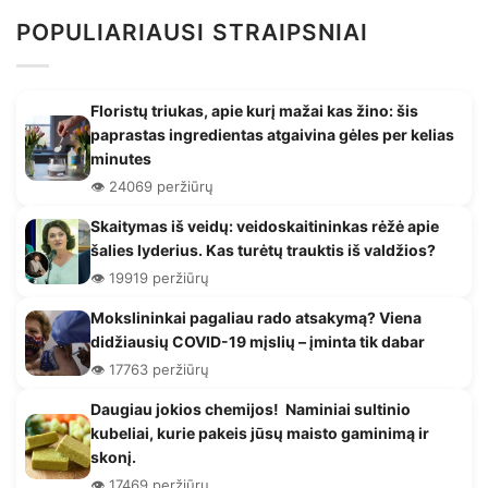
POPULIARIAUSI STRAIPSNIAI
Floristų triukas, apie kurį mažai kas žino: šis
paprastas ingredientas atgaivina gėles per kelias
minutes
👁️ 24069 peržiūrų
Skaitymas iš veidų: veidoskaitininkas rėžė apie
šalies lyderius. Kas turėtų trauktis iš valdžios?
👁️ 19919 peržiūrų
Mokslininkai pagaliau rado atsakymą? Viena
didžiausių COVID-19 mįslių – įminta tik dabar
👁️ 17763 peržiūrų
Daugiau jokios chemijos! Naminiai sultinio
kubeliai, kurie pakeis jūsų maisto gaminimą ir
skonį.
👁️ 17469 peržiūrų