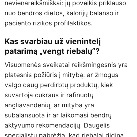
nevienareikšmiškai: jų poveikis priklauso
nuo bendros dietos, kalorijų balanso ir
paciento rizikos profilaktikos.
Kas svarbiau už vienintelį
patarimą „vengt riebalų“?
Visuomenės sveikatai reikšmingesnis yra
platesnis požiūris į mitybą: ar žmogus
valgo daug perdirbtų produktų, kiek
suvartoja cukraus ir rafinuotų
angliavandenių, ar mityba yra
subalansuota ir ar laikomasi bendrų
aktyvumo rekomendacijų. Daugelis
specialistų pabrėžia, kad riebalai didina