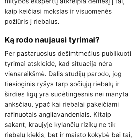
mitybos ekspertų atkreipia dėmesį į tai,
kaip keičiasi mokslas ir visuomenės
požiūris į riebalus.
Ką rodo naujausi tyrimai?
Per pastaruosius dešimtmečius publikuoti
tyrimai atskleidė, kad situacija nėra
vienareikšmė. Dalis studijų parodo, jog
tiesioginis ryšys tarp sočiųjų riebalų ir
širdies ligų yra sudėtingesnis nei manyta
anksčiau, ypač kai riebalai pakeičiami
rafinuotais angliavandeniais. Kitaip
sakant, kraujyje kylančių rizikų ne tik
riebalų kiekis, bet ir maisto kokybė bei tai,