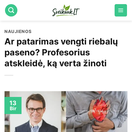
Skip
to
content
NAUJIENOS
Ar patarimas vengti riebalų
paseno? Profesorius
atskleidė, ką verta žinoti
13
Bir