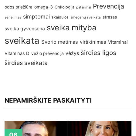
Prevencija
omega-3
odos priežiūra
Onkologija
patarimai
simptomai
stresas
skaidulos
senėjimas
smegenų sveikata
sveika mityba
sveika gyvensena
sveikata
Svorio metimas
virškinimas
Vitaminai
širdies ligos
vėžys
Vitaminas D
vėžio prevencija
širdies sveikata
NEPAMIRŠKITE PASKAITYTI
06