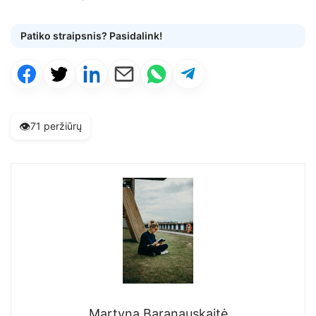
Patiko straipsnis? Pasidalink!
👁️
71 peržiūrų
Martyna Baranauskaitė