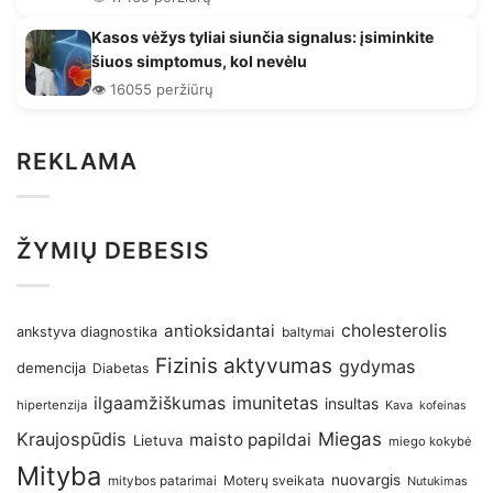
Kasos vėžys tyliai siunčia signalus: įsiminkite
šiuos simptomus, kol nevėlu
👁️ 16055 peržiūrų
REKLAMA
ŽYMIŲ DEBESIS
antioksidantai
cholesterolis
ankstyva diagnostika
baltymai
Fizinis aktyvumas
gydymas
demencija
Diabetas
imunitetas
ilgaamžiškumas
insultas
hipertenzija
Kava
kofeinas
Kraujospūdis
Miegas
maisto papildai
Lietuva
miego kokybė
Mityba
nuovargis
Moterų sveikata
mitybos patarimai
Nutukimas