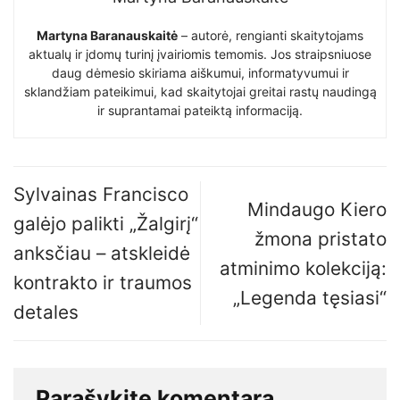
Martyna Baranauskaitė
– autorė, rengianti skaitytojams
aktualų ir įdomų turinį įvairiomis temomis. Jos straipsniuose
daug dėmesio skiriama aiškumui, informatyvumui ir
sklandžiam pateikimui, kad skaitytojai greitai rastų naudingą
ir suprantamai pateiktą informaciją.
Sylvainas Francisco
Mindaugo Kiero
galėjo palikti „Žalgirį“
žmona pristato
anksčiau – atskleidė
atminimo kolekciją:
kontrakto ir traumos
„Legenda tęsiasi“
detales
Parašykite komentarą