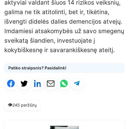
aktyviai valdant šiuos 14 rizikos veiksnių,
galima ne tik atitolinti, bet ir, tikėtina,
išvengti didelės dalies demencijos atvejų.
Imdamiesi atsakomybės už savo smegenų
sveikatą šiandien, investuojate į
kokybiškesnę ir savarankiškesnę ateitį.
Patiko straipsnis? Pasidalink!
👁️
245 peržiūrų