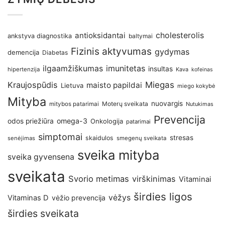
antioksidantai
cholesterolis
ankstyva diagnostika
baltymai
Fizinis aktyvumas
gydymas
demencija
Diabetas
imunitetas
ilgaamžiškumas
insultas
hipertenzija
Kava
kofeinas
Kraujospūdis
Miegas
maisto papildai
Lietuva
miego kokybė
Mityba
nuovargis
Moterų sveikata
mitybos patarimai
Nutukimas
Prevencija
omega-3
odos priežiūra
Onkologija
patarimai
simptomai
stresas
skaidulos
senėjimas
smegenų sveikata
sveika mityba
sveika gyvensena
sveikata
Svorio metimas
virškinimas
Vitaminai
širdies ligos
vėžys
Vitaminas D
vėžio prevencija
širdies sveikata