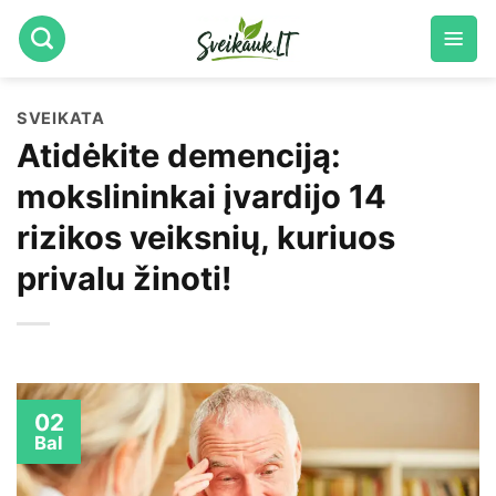
Skip
to
content
SVEIKATA
Atidėkite demenciją:
mokslininkai įvardijo 14
rizikos veiksnių, kuriuos
privalu žinoti!
02
Bal