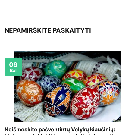
NEPAMIRŠKITE PASKAITYTI
06
Bal
Neišmeskite pašventintų Velykų kiaušinių: