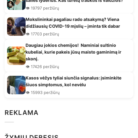
šalies lyderius. Kas turėtų trauktis iš valdžios?
👁️ 19797 peržiūrų
Mokslininkai pagaliau rado atsakymą? Viena
didžiausių COVID-19 mįslių – įminta tik dabar
👁️ 17703 peržiūrų
Daugiau jokios chemijos! Naminiai sultinio
kubeliai, kurie pakeis jūsų maisto gaminimą ir
skonį.
👁️ 17426 peržiūrų
Kasos vėžys tyliai siunčia signalus: įsiminkite
šiuos simptomus, kol nevėlu
👁️ 15993 peržiūrų
REKLAMA
ŽYMIŲ DEBESIS