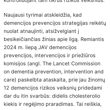
kontroliuojant tam tikrus rizikos veiksnius.
Naujausi tyrimai atskleidžia, kad
demencijos prevencijos strategijas reikėtų
nuolat atnaujinti, atsižvelgiant į
besikeičiančias žinias apie ligą. Remiantis
2024 m. liepą JAV demencijos
prevencijos, intervencijos ir priežiūros
komisijos (angl. The Lancet Commission
on dementia prevention, intervention and
care) paskelbta ataskaita, prie jau žinomų
12 demencijos rizikos veiksnių pridedami
dar du itin svarbūs: didelis cholesterolio
kiekis ir regėjimo praradimas. Tai reiškia,