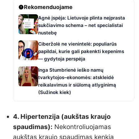
Rekomenduojame
Agnė įspėja: Lietuvoje plinta neįprasta
sukčiavimo schema – net specialistai
nustebę
Ciberžolė ne vienintelė: populiarūs
papildai, kurie gali pakenkti kepenims
— gydytoja perspėja
Inga Stumbrienė ieško namų
tvarkytojos–ekonomės: atskleidė
reikalavimus ir siūlomą atlyginimą
(Sužinok kiek)
4. Hipertenzija (aukštas kraujo
spaudimas):
Nekontroliuojamas
aukštas kraujo spaudimas kenkia