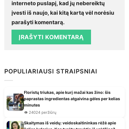
interneto puslapį, kad jų nebereiktų
įvesti iš naujo, kai kitą kartą vėl norėsiu
parašyti komentarą.
POPULIARIAUSI STRAIPSNIAI
Floristų triukas, apie kurį mažai kas žino: šis
paprastas ingredientas atgaivina gėles per kelias
minutes
👁️ 24024 peržiūrų
Skaitymas iš veidų: veidoskaitininkas rėžė apie