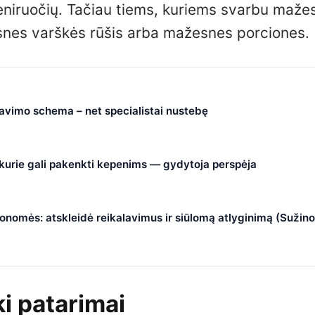
eniruočių. Tačiau tiems, kuriems svarbu maže
esesnes varškės rūšis arba mažesnes porciones.
čiavimo schema – net specialistai nustebę
, kurie gali pakenkti kepenims — gydytoja perspėja
nomės: atskleidė reikalavimus ir siūlomą atlyginimą (Sužino
ki patarimai