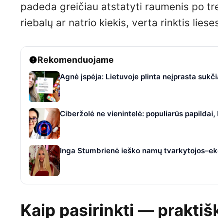
padeda greičiau atstatyti raumenis po tr
riebalų ar natrio kiekis, verta rinktis li
Rekomenduojame
Agnė įspėja: Lietuvoje plinta neįprasta suk
Ciberžolė ne vienintelė: populiarūs papildai
Inga Stumbrienė ieško namų tvarkytojos–eko
Kaip pasirinkti — praktiš