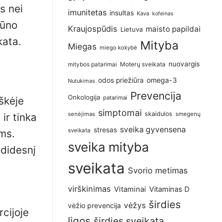
s nei
imunitetas
insultas
Kava
kofeinas
kūno
Kraujospūdis
maisto papildai
Lietuva
kata.
Mityba
Miegas
miego kokybė
nuovargis
Moterų sveikata
mitybos patarimai
omega-3
odos priežiūra
Nutukimas
Prevencija
Onkologija
patarimai
škėje
simptomai
skaidulos
senėjimas
smegenų
ir tinka
sveika gyvensena
stresas
sveikata
ims.
sveika mityba
 didesnį
sveikata
Svorio metimas
virškinimas
Vitaminai
Vitaminas D
širdies
vėžys
vėžio prevencija
cijoje
ligos
širdies sveikata