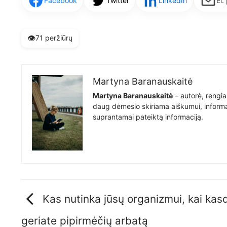
Facebook
Twitter
LinkedIn
El.
👁️
71 peržiūrų
Martyna Baranauskaitė
Martyna Baranauskaitė
– autorė, rengia
daug dėmesio skiriama aiškumui, informat
suprantamai pateiktą informaciją.
Kas nutinka jūsų organizmui, kai kas
geriate pipirmėčių arbatą