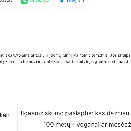
 paštas
WhatsApp
Telegram
nti skaitytojams aktualų ir įdomų turinį įvairiomis temomis. Jos straip
yvumui ir sklandžiam pateikimui, kad skaitytojai greitai rastų naudin
Ilgaamžiškumo paslaptis: kas dažniau
dien
100 metų – veganai ar mėsėdž