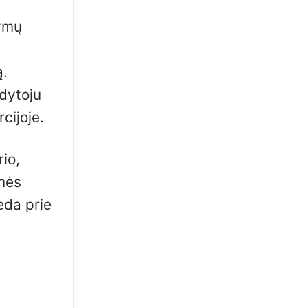
tymų
ų
ą.
dytoju
cijoje.
rio,
enės
eda prie