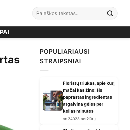
PAI
POPULIARIAUSI
rtas
STRAIPSNIAI
Floristų triukas, apie kurį
mažai kas žino: šis
paprastas ingredientas
atgaivina gėles per
kelias minutes
👁️ 24023 peržiūrų