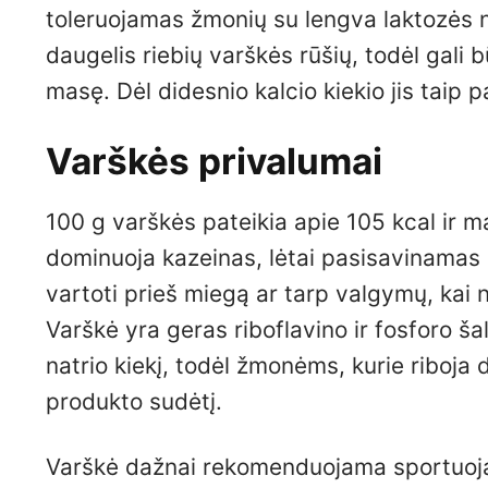
toleruojamas žmonių su lengva laktozės ne
daugelis riebių varškės rūšių, todėl gali 
masę. Dėl didesnio kalcio kiekio jis taip 
Varškės privalumai
100 g varškės pateikia apie 105 kcal ir 
dominuoja kazeinas, lėtai pasisavinamas b
vartoti prieš miegą ar tarp valgymų, kai 
Varškė yra geras riboflavino ir fosforo ša
natrio kiekį, todėl žmonėms, kurie riboja 
produkto sudėtį.
Varškė dažnai rekomenduojama sportuojan