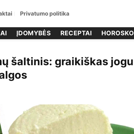
aktai
Privatumo politika
AI
ĮDOMYBĖS
RECEPTAI
HOROSKO
ų šaltinis: graikiškas jogu
valgos