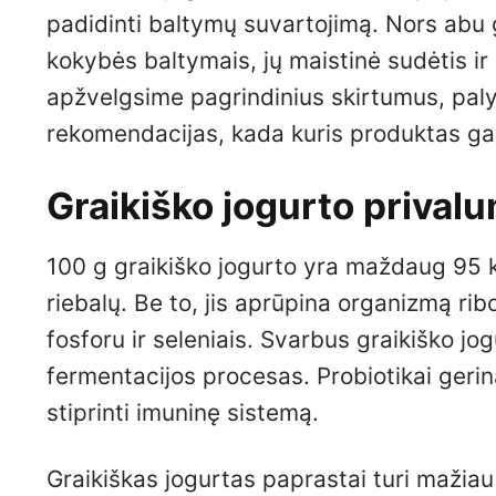
padidinti baltymų suvartojimą. Nors abu 
kokybės baltymais, jų maistinė sudėtis ir
apžvelgsime pagrindinius skirtumus, pal
rekomendacijas, kada kuris produktas gal
Graikiško jogurto prival
100 g graikiško jogurto yra maždaug 95 kc
riebalų. Be to, jis aprūpina organizmą rib
fosforu ir seleniais. Svarbus graikiško jo
fermentacijos procesas. Probiotikai gerin
stiprinti imuninę sistemą.
Graikiškas jogurtas paprastai turi mažiau 