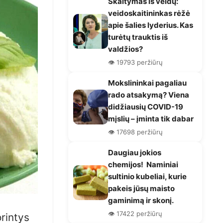
Skaitymas iš veidų:
veidoskaitininkas rėžė
apie šalies lyderius. Kas
turėtų trauktis iš
valdžios?
👁️ 19793 peržiūrų
Mokslininkai pagaliau
rado atsakymą? Viena
didžiausių COVID-19
mįslių – įminta tik dabar
👁️ 17698 peržiūrų
Daugiau jokios
chemijos! Naminiai
sultinio kubeliai, kurie
pakeis jūsų maisto
gaminimą ir skonį.
👁️ 17422 peržiūrų
orintys