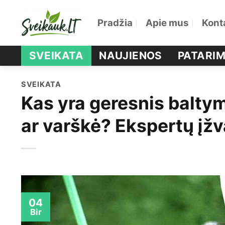
Skip
Pradžia
Apie mus
Kont
to
content
SVEIKATA
NAUJIENOS
PATARIM
SVEIKATA
Kas yra geresnis baltym
ar varškė? Ekspertų įž
04
Bir