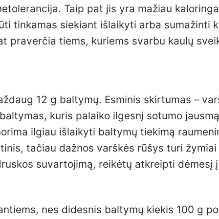
tolerancija. Taip pat jis yra mažiau kaloringa
būti tinkamas siekiant išlaikyti arba sumažinti 
pat praverčia tiems, kuriems svarbu kaulų svei
maždaug 12 g baltymų. Esminis skirtumas – var
altymas, kuris palaiko ilgesnį sotumo jausmą 
norima ilgiau išlaikyti baltymų tiekimą raumen
ltinis, tačiau dažnos varškės rūšys turi žymiai
druskos suvartojimą, reikėtų atkreipti dėmesį į
tiems, nes didesnis baltymų kiekis 100 g por