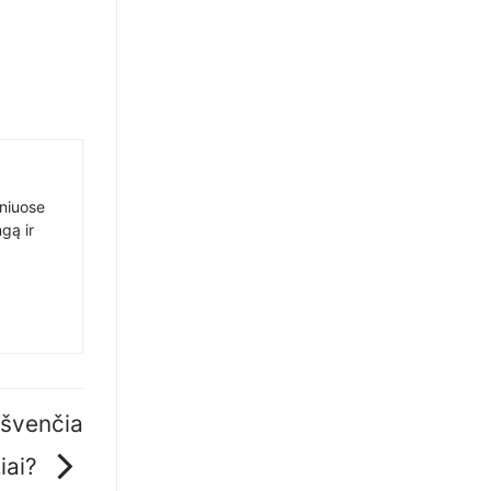
sniuose
gą ir
 švenčia
iai?