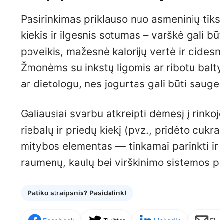
Pasirinkimas priklauso nuo asmeninių tiksl
kiekis ir ilgesnis sotumas – varškė gali b
poveikis, mažesnė kalorijų vertė ir didesni
Žmonėms su inkstų ligomis ar ribotu balt
ar dietologu, nes jogurtas gali būti sauge
Galiausiai svarbu atkreipti dėmesį į rinkoj
riebalų ir priedų kiekį (pvz., pridėto cuk
mitybos elementas — tinkamai parinkti ir v
raumenų, kaulų bei virškinimo sistemos p
Patiko straipsnis? Pasidalink!