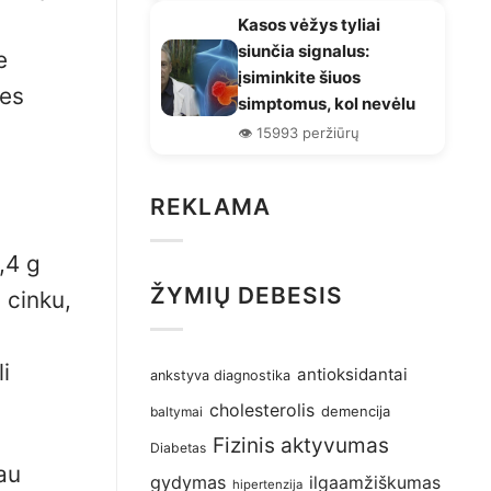
Kasos vėžys tyliai
siunčia signalus:
e
įsiminkite šiuos
nes
simptomus, kol nevėlu
👁️ 15993 peržiūrų
REKLAMA
,4 g
ŽYMIŲ DEBESIS
 cinku,
i
antioksidantai
ankstyva diagnostika
cholesterolis
demencija
baltymai
Fizinis aktyvumas
Diabetas
iau
gydymas
ilgaamžiškumas
hipertenzija