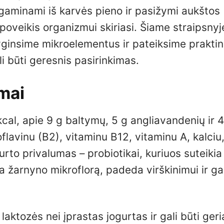
gaminami iš karvės pieno ir pasižymi aukštos
 poveikis organizmui skiriasi. Šiame straipsnyj
yginsime mikroelementus ir pateiksime prakti
i būti geresnis pasirinkimas.
umai
al, apie 9 g baltymų, 5 g angliavandenių ir 4
oflavinu (B2), vitaminu B12, vitaminu A, kalciu,
gurto privalumas – probiotikai, kuriuos suteikia
a žarnyno mikroflorą, padeda virškinimui ir gal
laktozės nei įprastas jogurtas ir gali būti ger