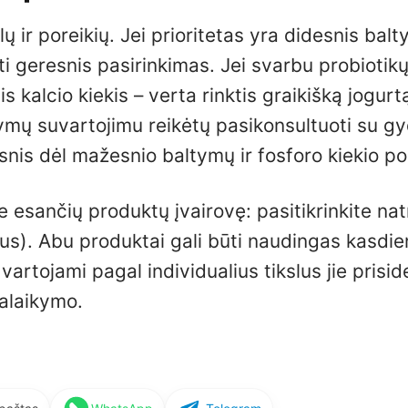
ų ir poreikių. Jei prioritetas yra didesnis bal
ūti geresnis pasirinkimas. Jei svarbu probiotik
s kalcio kiekis – verta rinktis graikišką jogurt
ymų suvartojimu reikėtų pasikonsultuoti su gy
snis dėl mažesnio baltymų ir fosforo kiekio por
e esančių produktų įvairovę: pasitikrinkite nat
raus). Abu produktai gali būti naudingas kasdi
artojami pagal individualius tikslus jie prisid
alaikymo.