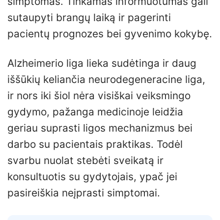
simptomas. Tinkamas informuotumas gali
sutaupyti brangų laiką ir pagerinti
pacientų prognozes bei gyvenimo kokybę.
Alzheimerio liga lieka sudėtinga ir daug
iššūkių keliančia neurodegeneracine liga,
ir nors iki šiol nėra visiškai veiksmingo
gydymo, pažanga medicinoje leidžia
geriau suprasti ligos mechanizmus bei
darbo su pacientais praktikas. Todėl
svarbu nuolat stebėti sveikatą ir
konsultuotis su gydytojais, ypač jei
pasireiškia neįprasti simptomai.