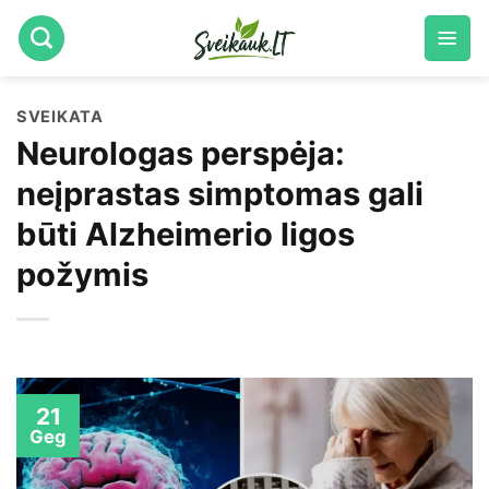
Skip
to
content
SVEIKATA
Neurologas perspėja:
neįprastas simptomas gali
būti Alzheimerio ligos
požymis
21
Geg