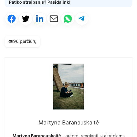
Patiko straipsnis? Pasidalink!
👁️
96 peržiūrų
Martyna Baranauskaitė
Martyna Baranauskaitė
– autorė, rengianti skaitytojams