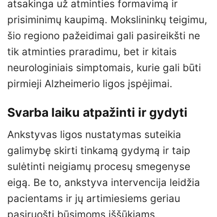
atsakinga už atminties formavimą ir
prisiminimų kaupimą. Mokslininkų teigimu,
šio regiono pažeidimai gali pasireikšti ne
tik atminties praradimu, bet ir kitais
neurologiniais simptomais, kurie gali būti
pirmieji Alzheimerio ligos įspėjimai.
Svarba laiku atpažinti ir gydyti
Ankstyvas ligos nustatymas suteikia
galimybę skirti tinkamą gydymą ir taip
sulėtinti neigiamų procesų smegenyse
eigą. Be to, ankstyva intervencija leidžia
pacientams ir jų artimiesiems geriau
pasiruošti būsimoms iššūkiams,