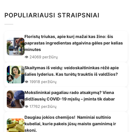
POPULIARIAUSI STRAIPSNIAI
Floristų triukas, apie kurį mažai kas žino: šis
paprastas ingredientas atgaivina gėles per kelias
minutes
👁️ 24069 peržiūrų
Skaitymas iš veidų: veidoskaitininkas rėžė apie
šalies lyderius. Kas turėtų trauktis iš valdžios?
👁️ 19918 peržiūrų
Mokslininkai pagaliau rado atsakymą? Viena
didžiausių COVID-19 mįslių – įminta tik dabar
👁️ 17762 peržiūrų
Daugiau jokios chemijos! Naminiai sultinio
kubeliai, kurie pakeis jūsų maisto gaminimą ir
skonį.