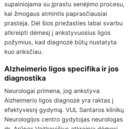
supainiojama su įprastu senėjimo procesu,
kai žmogaus atmintis paprasčiausiai
prastėja. Dėl šios priežasties labai svarbu
atkreipti dėmesį į ankstyvuosius ligos
požymius, kad diagnozė būtų nustatyta
kuo anksčiau.
Alzheimerio ligos specifika ir jos
diagnostika
Neurologai primena, jog ankstyva
Alzheimerio ligos diagnozė yra raktas į
efektyvesnį gydymą. VUL Santaros klinikų
Neurologijos centro gydytojas neurologas
dr. Arūnas Vaitkevičius atkreipia dėmesį,