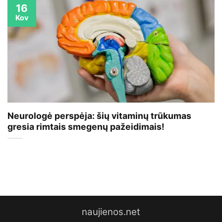
16
Kov
Neurologė perspėja: šių vitaminų trūkumas
gresia rimtais smegenų pažeidimais!
naujienos.net