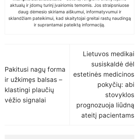
aktualų ir įdomų turinį įvairiomis temomis. Jos straipsniuose
daug dėmesio skiriama aiškumui, informatyvumui ir
sklandžiam pateikimui, kad skaitytojai greitai rastų naudingą
ir suprantamai pateiktą informaciją.
Lietuvos medikai
susiskaldė dėl
Pakitusi nagų forma
estetinės medicinos
ir užkimęs balsas –
pokyčių: abi
klastingi plaučių
stovyklos
vėžio signalai
prognozuoja liūdną
ateitį pacientams