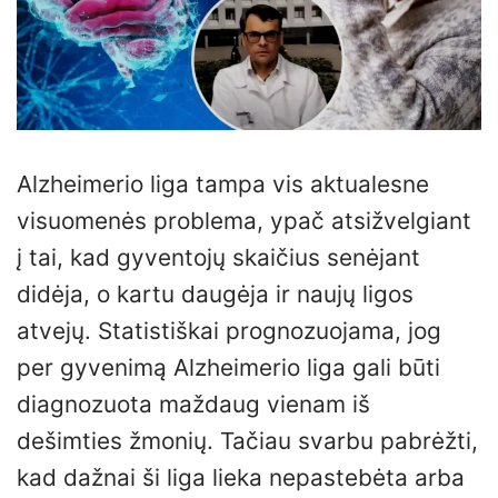
Alzheimerio liga tampa vis aktualesne
visuomenės problema, ypač atsižvelgiant
į tai, kad gyventojų skaičius senėjant
didėja, o kartu daugėja ir naujų ligos
atvejų. Statistiškai prognozuojama, jog
per gyvenimą Alzheimerio liga gali būti
diagnozuota maždaug vienam iš
dešimties žmonių. Tačiau svarbu pabrėžti,
kad dažnai ši liga lieka nepastebėta arba