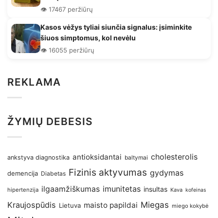
👁️ 17467 peržiūrų
Kasos vėžys tyliai siunčia signalus: įsiminkite
šiuos simptomus, kol nevėlu
👁️ 16055 peržiūrų
REKLAMA
ŽYMIŲ DEBESIS
antioksidantai
cholesterolis
ankstyva diagnostika
baltymai
Fizinis aktyvumas
gydymas
demencija
Diabetas
imunitetas
ilgaamžiškumas
insultas
hipertenzija
Kava
kofeinas
Kraujospūdis
Miegas
maisto papildai
Lietuva
miego kokybė