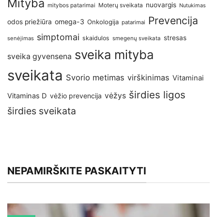
Mityba
nuovargis
Moterų sveikata
mitybos patarimai
Nutukimas
Prevencija
omega-3
odos priežiūra
Onkologija
patarimai
simptomai
stresas
skaidulos
senėjimas
smegenų sveikata
sveika mityba
sveika gyvensena
sveikata
Svorio metimas
virškinimas
Vitaminai
širdies ligos
vėžys
Vitaminas D
vėžio prevencija
širdies sveikata
NEPAMIRŠKITE PASKAITYTI