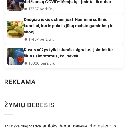
didžiausių COVID-19 mįslių – įminta tik dabar
👁️ 17737 peržiūrų
Daugiau jokios chemijos! Naminiai sultinio
kubeliai, kurie pakeis jūsų maisto gaminimą ir
skonį.
👁️ 17437 peržiūrų
Kasos vėžys tyliai siunčia signalus: įsiminkite
šiuos simptomus, kol nevėlu
👁️ 16030 peržiūrų
REKLAMA
ŽYMIŲ DEBESIS
antioksidantai
cholesterolis
ankstyva diagnostika
baltymai