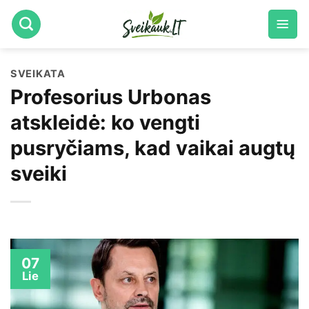
Skip
to
content
SVEIKATA
Profesorius Urbonas
atskleidė: ko vengti
pusryčiams, kad vaikai augtų
sveiki
07
Lie