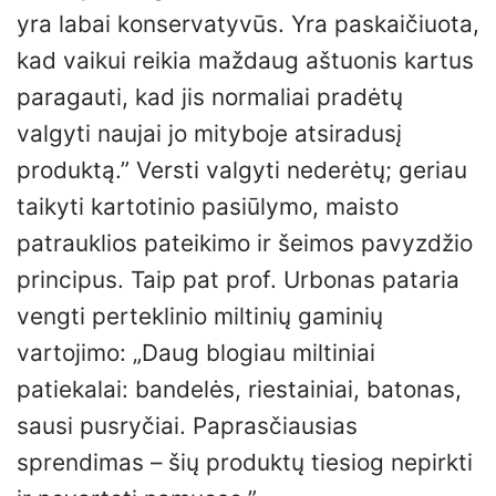
yra labai konservatyvūs. Yra paskaičiuota,
kad vaikui reikia maždaug aštuonis kartus
paragauti, kad jis normaliai pradėtų
valgyti naujai jo mityboje atsiradusį
produktą.” Versti valgyti nederėtų; geriau
taikyti kartotinio pasiūlymo, maisto
patrauklios pateikimo ir šeimos pavyzdžio
principus. Taip pat prof. Urbonas pataria
vengti perteklinio miltinių gaminių
vartojimo: „Daug blogiau miltiniai
patiekalai: bandelės, riestainiai, batonas,
sausi pusryčiai. Paprasčiausias
sprendimas – šių produktų tiesiog nepirkti