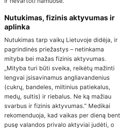
ir nevartoti namuose.”
Nutukimas, fizinis aktyvumas ir
aplinka
Nutukimas tarp vaikų Lietuvoje didėja, ir
pagrindinės priežastys – netinkama
mityba bei mažas fizinis aktyvumas.
„Mityba turi būti sveika, reikėtų mažinti
lengvai įsisavinamus angliavandenius
(cukrų, bandeles, miltinius patiekalus,
medų, sultis) ir riebalus. Ne ką mažiau
svarbus ir fizinis aktyvumas.” Medikai
rekomenduoja, kad vaikas per dieną bent
pusę valandos privalo aktyviai judėti, o