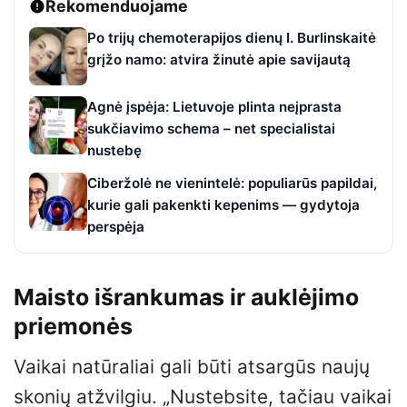
Rekomenduojame
Po trijų chemoterapijos dienų I. Burlinskaitė
grįžo namo: atvira žinutė apie savijautą
Agnė įspėja: Lietuvoje plinta neįprasta
sukčiavimo schema – net specialistai
nustebę
Ciberžolė ne vienintelė: populiarūs papildai,
kurie gali pakenkti kepenims — gydytoja
perspėja
Maisto išrankumas ir auklėjimo
priemonės
Vaikai natūraliai gali būti atsargūs naujų
skonių atžvilgiu. „Nustebsite, tačiau vaikai