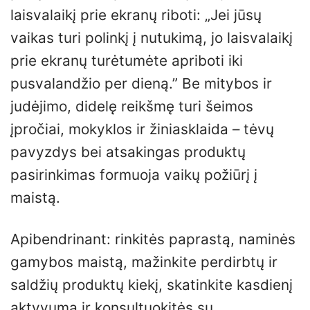
laisvalaikį prie ekranų riboti: „Jei jūsų
vaikas turi polinkį į nutukimą, jo laisvalaikį
prie ekranų turėtumėte apriboti iki
pusvalandžio per dieną.” Be mitybos ir
judėjimo, didelę reikšmę turi šeimos
įpročiai, mokyklos ir žiniasklaida – tėvų
pavyzdys bei atsakingas produktų
pasirinkimas formuoja vaikų požiūrį į
maistą.
Apibendrinant: rinkitės paprastą, naminės
gamybos maistą, mažinkite perdirbtų ir
saldžių produktų kiekį, skatinkite kasdienį
aktyvumą ir konsultuokitės su