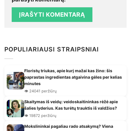
POPULIARIAUSI STRAIPSNIAI
Floristų triukas, apie kurį mažai kas žino: šis
paprastas ingredientas atgaivina gėles per kelias
minutes
👁️ 24041 peržiūrų
Skaitymas iš veidų: veidoskaitininkas rėžė apie
šalies lyderius. Kas turėtų trauktis iš valdžios?
👁️ 19872 peržiūrų
Mokslininkai pagaliau rado atsakymą? Viena