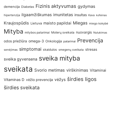
Fizinis aktyvumas
gydymas
demencija
Diabetas
imunitetas
ilgaamžiškumas
insultas
hipertenzija
Kava
kofeinas
Kraujospūdis
Miegas
maisto papildai
Lietuva
miego kokybė
Mityba
nuovargis
Moterų sveikata
mitybos patarimai
Nutukimas
Prevencija
omega-3
odos priežiūra
Onkologija
patarimai
simptomai
stresas
skaidulos
senėjimas
smegenų sveikata
sveika mityba
sveika gyvensena
sveikata
Svorio metimas
virškinimas
Vitaminai
širdies ligos
vėžys
Vitaminas D
vėžio prevencija
širdies sveikata