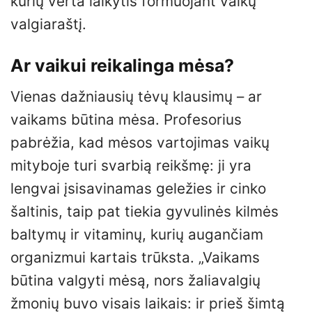
kurių verta laikytis formuojant vaikų
valgiaraštį.
Ar vaikui reikalinga mėsa?
Vienas dažniausių tėvų klausimų – ar
vaikams būtina mėsa. Profesorius
pabrėžia, kad mėsos vartojimas vaikų
mityboje turi svarbią reikšmę: ji yra
lengvai įsisavinamas geležies ir cinko
šaltinis, taip pat tiekia gyvulinės kilmės
baltymų ir vitaminų, kurių augančiam
organizmui kartais trūksta. „Vaikams
būtina valgyti mėsą, nors žaliavalgių
žmonių buvo visais laikais: ir prieš šimtą