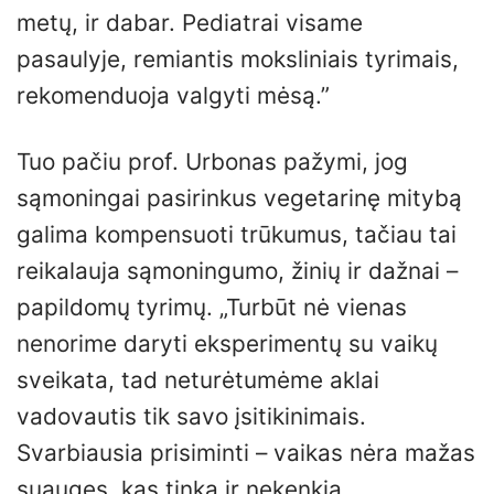
metų, ir dabar. Pediatrai visame
pasaulyje, remiantis moksliniais tyrimais,
rekomenduoja valgyti mėsą.”
Tuo pačiu prof. Urbonas pažymi, jog
sąmoningai pasirinkus vegetarinę mitybą
galima kompensuoti trūkumus, tačiau tai
reikalauja sąmoningumo, žinių ir dažnai –
papildomų tyrimų. „Turbūt nė vienas
nenorime daryti eksperimentų su vaikų
sveikata, tad neturėtumėme aklai
vadovautis tik savo įsitikinimais.
Svarbiausia prisiminti – vaikas nėra mažas
suaugęs, kas tinka ir nekenkia