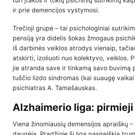
turi įtakos ir tokių psichinių sutrikimų kai
ir prie demencijos vystymosi.
Trečioji grupė – tai psichologiniai sutrikim
pensiją yra didelis šokas žmogaus psichi
iš darbinės veiklos atrodys vienaip, tači
atskirti, izoliuoti nuo kolektyvo, veiklos. 
jie atranda save ir tinkamą savo buvimą p
tuščio lizdo sindromas (kai suaugę vaikai
psichiatras A. Tamašauskas.
Alzhaimerio liga: pirmiej
Viena žinomiausių demensijos apraiškų – A
daugėja. Pradžioje ši liga pasireiškia tru