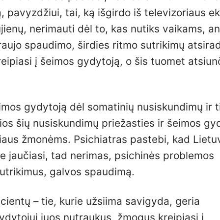
 pavyzdžiui, tai, ką išgirdo iš televizoriaus e
ujienų, nerimauti dėl to, kas nutiks vaikams, 
raujo spaudimo, širdies ritmo sutrikimų atsira
ipiasi į šeimos gydytoją, o šis tuomet atsiun
šeimos gydytoją dėl somatinių nusiskundimų ir t
ios šių nusiskundimų priežasties ir šeimos gy
žiaus žmonėms. Psichiatras pastebi, kad Lietu
e jaučiasi, tad nerimas, psichinės problemos
sutrikimus, galvos spaudimą.
cientų – tie, kurie užsiima savigyda, geria
ytojui juos nutraukus, žmogus kreipiasi į