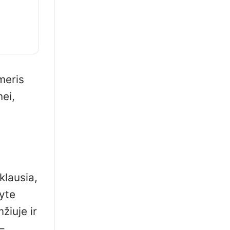
imeris
ei,
klausia,
ryte
žiuje ir
–