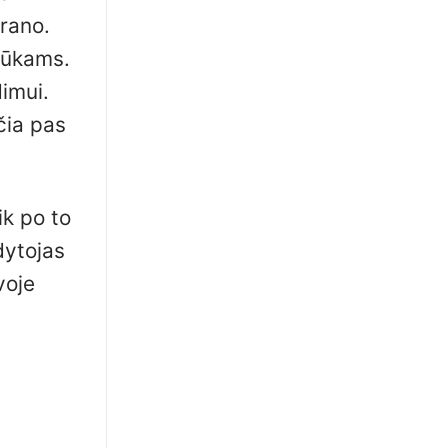
krano.
anūkams.
dimui.
čia pas
ik po to
dytojas
voje