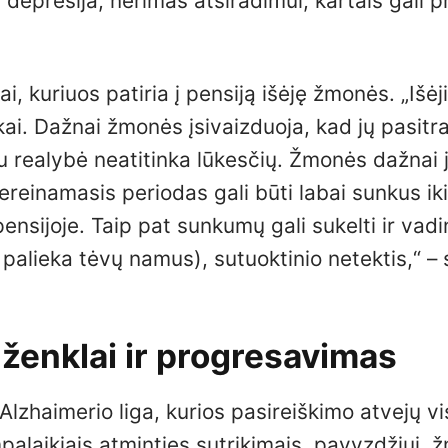
p depresija, nerimas atsiradimui, kartais gali pr
ai, kuriuos patiria į pensiją išėję žmonės. „Išėj
kai. Dažnai žmonės įsivaizduoja, kad jų pasit
au realybė neatitinka lūkesčių. Žmonės dažnai 
Pereinamasis periodas gali būti labai sunkus iki 
ensijoje. Taip pat sunkumų gali sukelti ir vad
 palieka tėvų namus), sutuoktinio netektis,“ –
i ženklai ir progresavimas
lzhaimerio liga, kurios pasireiškimo atvejų vi
mpalaikiais atminties sutrikimais, pavyzdžiui,