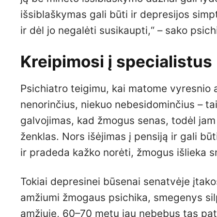
išsiblaškymas gali būti ir depresijos sim
ir dėl jo negalėti susikaupti,“ – sako psich
Kreipimosi į specialistus 
Psichiatro teigimu, kai matome vyresnio
nenorinčius, niekuo nebesidominčius – ta
galvojimas, kad žmogus senas, todėl jam ne
ženklas. Nors išėjimas į pensiją ir gali b
ir pradeda kažko norėti, žmogus išlieka s
Tokiai depresinei būsenai senatvėje įtakos
amžiumi žmogaus psichika, smegenys sil
amžiuje, 60–70 metų jau nebebus tas pat