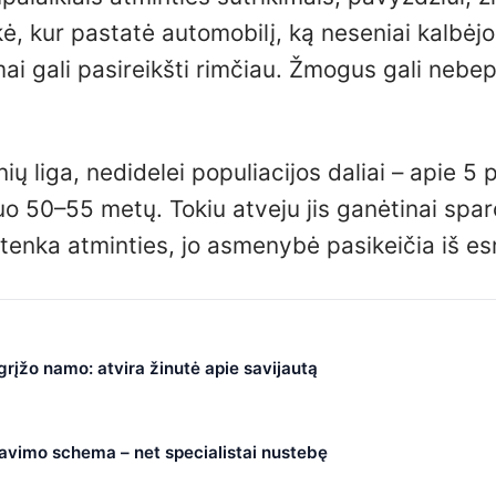
kė, kur pastatė automobilį, ką neseniai kalbėjo
ai gali pasireikšti rimčiau. Žmogus gali nebep
 liga, nedidelei populiacijos daliai – apie 5 
uo 50–55 metų. Tokiu atveju jis ganėtinai spar
tenka atminties, jo asmenybė pasikeičia iš e
 grįžo namo: atvira žinutė apie savijautą
čiavimo schema – net specialistai nustebę