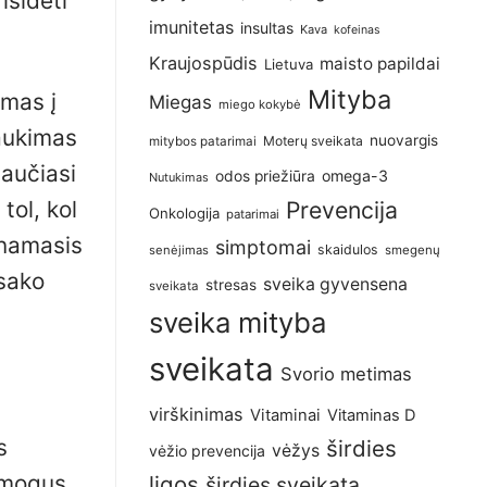
isidėti
imunitetas
insultas
Kava
kofeinas
Kraujospūdis
maisto papildai
Lietuva
Mityba
imas į
Miegas
miego kokybė
raukimas
nuovargis
Moterų sveikata
mitybos patarimai
jaučiasi
omega-3
odos priežiūra
Nutukimas
tol, kol
Prevencija
Onkologija
patarimai
inamasis
simptomai
skaidulos
senėjimas
smegenų
 sako
sveika gyvensena
stresas
sveikata
sveika mityba
sveikata
Svorio metimas
virškinimas
Vitaminai
Vitaminas D
s
širdies
vėžys
vėžio prevencija
 žmogus
ligos
širdies sveikata