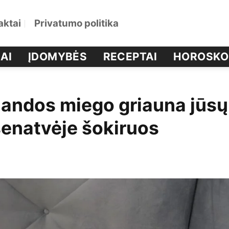
aktai
Privatumo politika
AI
ĮDOMYBĖS
RECEPTAI
HOROSKO
alandos miego griauna jūsų
enatvėje šokiruos