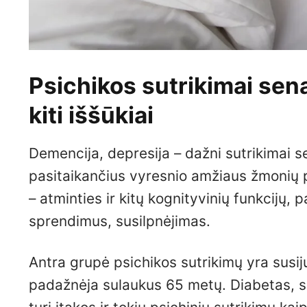
Psichikos sutrikimai sena
kiti iššūkiai
Demencija, depresija – dažni sutrikimai s
pasitaikančius vyresnio amžiaus žmonių 
– atminties ir kitų kognityvinių funkcijų,
sprendimus, susilpnėjimas.
Antra grupė psichikos sutrikimų yra susiju
padažnėja sulaukus 65 metų. Diabetas, su