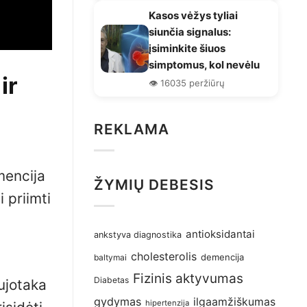
Kasos vėžys tyliai
siunčia signalus:
įsiminkite šiuos
simptomus, kol nevėlu
ir
👁️ 16035 peržiūrų
REKLAMA
mencija
ŽYMIŲ DEBESIS
 priimti
antioksidantai
ankstyva diagnostika
cholesterolis
demencija
baltymai
Fizinis aktyvumas
Diabetas
ujotaka
gydymas
ilgaamžiškumas
hipertenzija