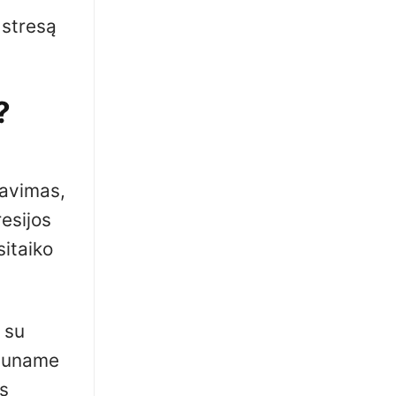
 stresą
?
davimas,
resijos
sitaiko
 su
jauname
s