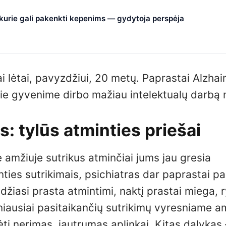
, kurie gali pakenkti kepenims — gydytoja perspėja
bai lėtai, pavyzdžiui, 20 metų. Paprastai Alzha
e gyvenime dirbo mažiau intelektualų darbą n
: tylūs atminties priešai
 amžiuje sutrikus atminčiai jums jau gresia
ties sutrikimais, psichiatras dar paprastai pa
undžiasi prasta atmintimi, naktį prastai miega, 
iausiai pasitaikančių sutrikimų vyresniame am
ėti nerimas, jautrumas aplinkai. Kitas dalykas 