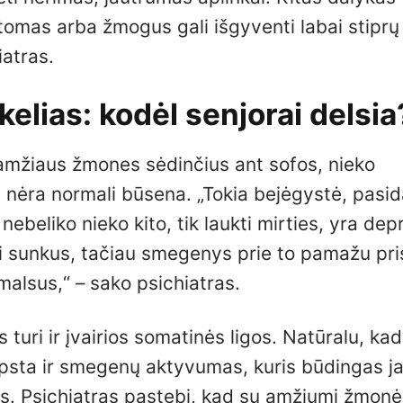
ptomas arba žmogus gali išgyventi labai stiprų
iatras.
kelias: kodėl senjorai delsia
 amžiaus žmones sėdinčius ant sofos, nieko
i nėra normali būsena. „Tokia bejėgystė, pasi
beliko nieko kito, tik laukti mirties, yra dep
ūti sunkus, tačiau smegenys prie to pamažu pri
malsus,“ – sako psichiatras.
 turi ir įvairios somatinės ligos. Natūralu, kad
psta ir smegenų aktyvumas, kuris būdingas 
s. Psichiatras pastebi, kad su amžiumi žmonė