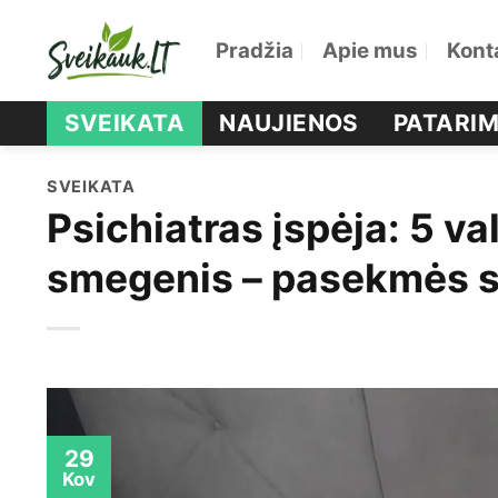
Skip
Pradžia
Apie mus
Kont
to
content
SVEIKATA
NAUJIENOS
PATARIM
SVEIKATA
Psichiatras įspėja: 5 v
smegenis – pasekmės s
29
Kov