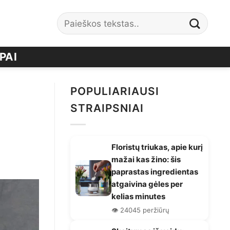
PAI
POPULIARIAUSI
STRAIPSNIAI
Floristų triukas, apie kurį
mažai kas žino: šis
paprastas ingredientas
atgaivina gėles per
kelias minutes
👁️ 24045 peržiūrų