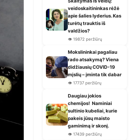
Skaitymas iš veidų:
veidoskaitininkas rėžė
apie šalies lyderius. Kas
turėtų trauktis iš
valdžios?
👁️ 19872 peržiūrų
Mokslininkai pagaliau
rado atsakymą? Viena
didžiausių COVID-19
mįslių – įminta tik dabar
👁️ 17737 peržiūrų
Daugiau jokios
chemijos! Naminiai
sultinio kubeliai, kurie
pakeis jūsų maisto
gaminimą ir skonį.
👁️ 17439 peržiūrų