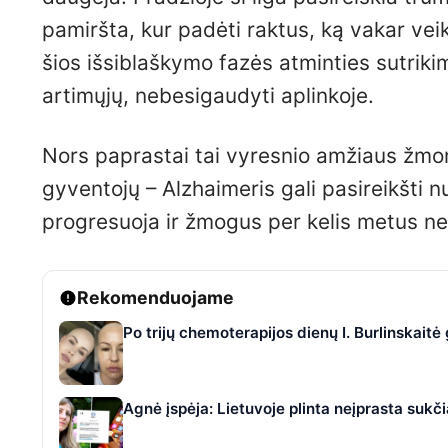
pamiršta, kur padėti raktus, ką vakar vei
šios išsiblaškymo fazės atminties sutrikim
artimųjų, nebesigaudyti aplinkoje.
Nors paprastai tai vyresnio amžiaus žmonių
gyventojų – Alzhaimeris gali pasireikšti n
progresuoja ir žmogus per kelis metus ne
Rekomenduojame
Po trijų chemoterapijos dienų I. Burlinskaitė
Agnė įspėja: Lietuvoje plinta neįprasta suk