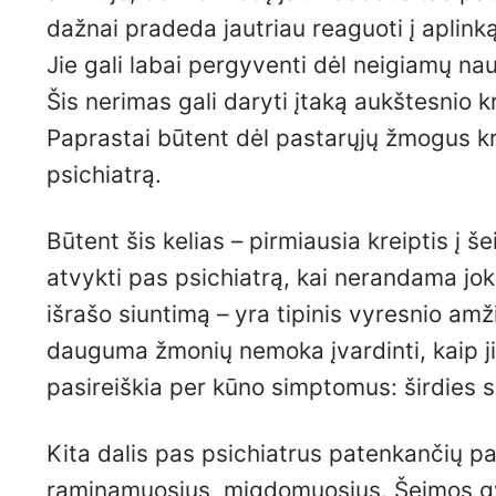
dažnai pradeda jautriau reaguoti į aplinką,
Jie gali labai pergyventi dėl neigiamų na
Šis nerimas gali daryti įtaką aukštesnio k
Paprastai būtent dėl pastarųjų žmogus kre
psichiatrą.
Būtent šis kelias – pirmiausia kreiptis į 
atvykti pas psichiatrą, kai nerandama jok
išrašo siuntimą – yra tipinis vyresnio am
dauguma žmonių nemoka įvardinti, kaip ji
pasireiškia per kūno simptomus: širdies 
Kita dalis pas psichiatrus patenkančių pa
raminamuosius, migdomuosius. Šeimos gyd