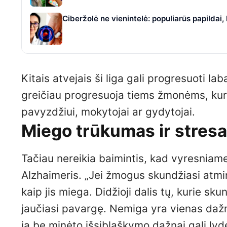
Ciberžolė ne vienintelė: populiarūs papildai
Kitais atvejais ši liga gali progresuoti la
greičiau progresuoja tiems žmonėms, kuri
pavyzdžiui, mokytojai ar gydytojai.
Miego trūkumas ir stresas
Tačiau nereikia baimintis, kad vyresniame
Alzhaimeris. „Jei žmogus skundžiasi atmin
kaip jis miega. Didžioji dalis tų, kurie sk
jaučiasi pavargę. Nemiga yra vienas dažn
ją be minėto išsiblaškymo dažnai gali lyd