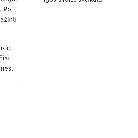
. Po
ažinti
proc.
čiai
smės.