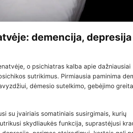
tvėje: demencija, depresija 
enatvėje, o psichiatras kalba apie dažniausiai
psichikos sutrikimus. Pirmiausia paminima de
 pavyzdžiui, dėmesio sutelkimo, gebėjimo greitai
si su įvairiais somatiniais susirgimais, kurių
trikusi skydliaukės funkcija, suprastėjusi kra