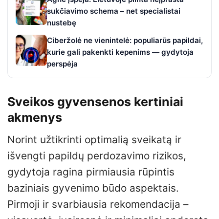
sukčiavimo schema – net specialistai
nustebę
Ciberžolė ne vienintelė: populiarūs papildai,
kurie gali pakenkti kepenims — gydytoja
perspėja
Sveikos gyvensenos kertiniai
akmenys
Norint užtikrinti optimalią sveikatą ir
išvengti papildų perdozavimo rizikos,
gydytoja ragina pirmiausia rūpintis
baziniais gyvenimo būdo aspektais.
Pirmoji ir svarbiausia rekomendacija –