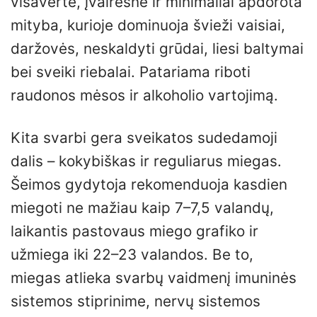
visavertė, įvairesnė ir minimaliai apdorota
mityba, kurioje dominuoja švieži vaisiai,
daržovės, neskaldyti grūdai, liesi baltymai
bei sveiki riebalai. Patariama riboti
raudonos mėsos ir alkoholio vartojimą.
Kita svarbi gera sveikatos sudedamoji
dalis – kokybiškas ir reguliarus miegas.
Šeimos gydytoja rekomenduoja kasdien
miegoti ne mažiau kaip 7–7,5 valandų,
laikantis pastovaus miego grafiko ir
užmiega iki 22–23 valandos. Be to,
miegas atlieka svarbų vaidmenį imuninės
sistemos stiprinime, nervų sistemos