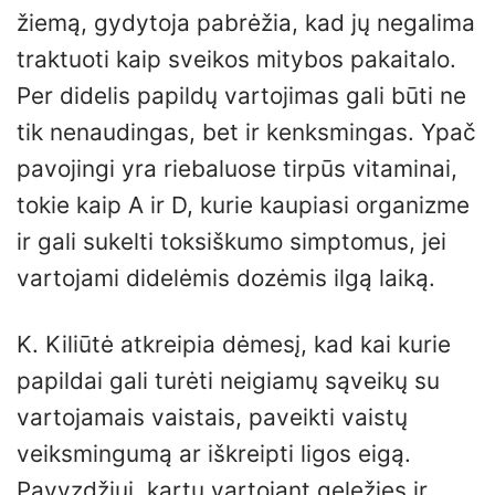
žiemą, gydytoja pabrėžia, kad jų negalima
traktuoti kaip sveikos mitybos pakaitalo.
Per didelis papildų vartojimas gali būti ne
tik nenaudingas, bet ir kenksmingas. Ypač
pavojingi yra riebaluose tirpūs vitaminai,
tokie kaip A ir D, kurie kaupiasi organizme
ir gali sukelti toksiškumo simptomus, jei
vartojami didelėmis dozėmis ilgą laiką.
K. Kiliūtė atkreipia dėmesį, kad kai kurie
papildai gali turėti neigiamų sąveikų su
vartojamais vaistais, paveikti vaistų
veiksmingumą ar iškreipti ligos eigą.
Pavyzdžiui, kartu vartojant geležies ir