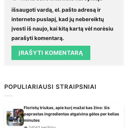
išsaugoti vardą, el. pašto adresą ir
interneto puslapį, kad jų nebereiktų
įvesti iš naujo, kai kitą kartą vėl norėsiu
parašyti komentarą.
POPULIARIAUSI STRAIPSNIAI
Floristų triukas, apie kurį mažai kas žino: šis
paprastas ingredientas atgaivina gėles per kelias
minutes
👁️ 24043 peržiūrų