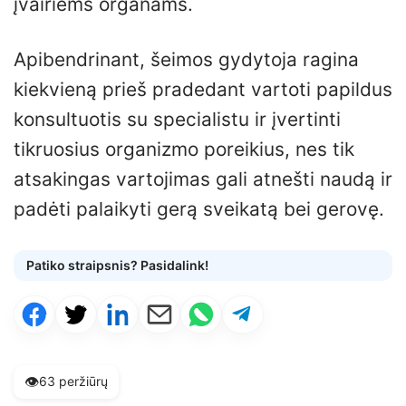
įvairiems organams.
Apibendrinant, šeimos gydytoja ragina
kiekvieną prieš pradedant vartoti papildus
konsultuotis su specialistu ir įvertinti
tikruosius organizmo poreikius, nes tik
atsakingas vartojimas gali atnešti naudą ir
padėti palaikyti gerą sveikatą bei gerovę.
Patiko straipsnis? Pasidalink!
👁️
63 peržiūrų