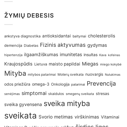
ŽYMIŲ DEBESIS
antioksidantai
cholesterolis
ankstyva diagnostika
baltymai
Fizinis aktyvumas
gydymas
demencija
Diabetas
imunitetas
ilgaamžiškumas
insultas
hipertenzija
Kava
kofeinas
Kraujospūdis
Miegas
maisto papildai
Lietuva
miego kokybė
Mityba
nuovargis
Moterų sveikata
mitybos patarimai
Nutukimas
Prevencija
omega-3
odos priežiūra
Onkologija
patarimai
simptomai
stresas
skaidulos
senėjimas
smegenų sveikata
sveika mityba
sveika gyvensena
sveikata
Svorio metimas
virškinimas
Vitaminai
širdies ligos