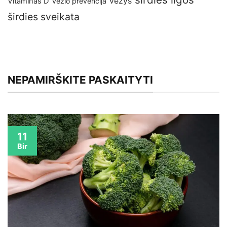
vėžys
Vitaminas D
vėžio prevencija
širdies sveikata
NEPAMIRŠKITE PASKAITYTI
11
Bir