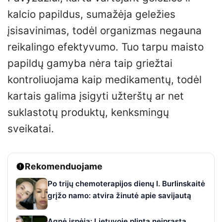
kalcio papildus, sumažėja geležies
įsisavinimas, todėl organizmas negauna
reikalingo efektyvumo. Tuo tarpu maisto
papildų gamyba nėra taip griežtai
kontroliuojama kaip medikamentų, todėl
kartais galima įsigyti užterštų ar net
suklastotų produktų, kenksmingų
sveikatai.
Rekomenduojame
Po trijų chemoterapijos dienų I. Burlinskaitė
grįžo namo: atvira žinutė apie savijautą
Agnė įspėja: Lietuvoje plinta neįprasta