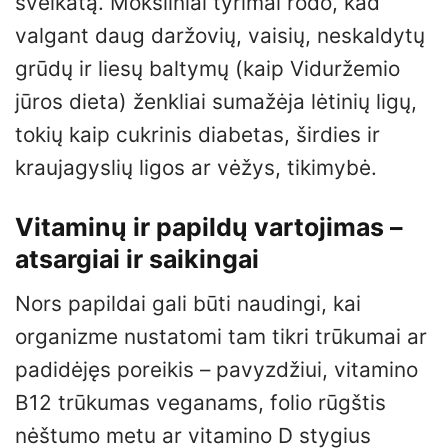
sveikatą. Moksliniai tyrimai rodo, kad
valgant daug daržovių, vaisių, neskaldytų
grūdų ir liesų baltymų (kaip Viduržemio
jūros dieta) ženkliai sumažėja lėtinių ligų,
tokių kaip cukrinis diabetas, širdies ir
kraujagyslių ligos ar vėžys, tikimybė.
Vitaminų ir papildų vartojimas –
atsargiai ir saikingai
Nors papildai gali būti naudingi, kai
organizme nustatomi tam tikri trūkumai ar
padidėjęs poreikis – pavyzdžiui, vitamino
B12 trūkumas veganams, folio rūgštis
nėštumo metu ar vitamino D stygius