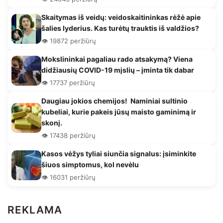
Skaitymas iš veidų: veidoskaitininkas rėžė apie
šalies lyderius. Kas turėtų trauktis iš valdžios?
👁️ 19872 peržiūrų
Mokslininkai pagaliau rado atsakymą? Viena
didžiausių COVID-19 mįslių – įminta tik dabar
👁️ 17737 peržiūrų
Daugiau jokios chemijos! Naminiai sultinio
kubeliai, kurie pakeis jūsų maisto gaminimą ir
skonį.
👁️ 17438 peržiūrų
Kasos vėžys tyliai siunčia signalus: įsiminkite
šiuos simptomus, kol nevėlu
👁️ 16031 peržiūrų
REKLAMA