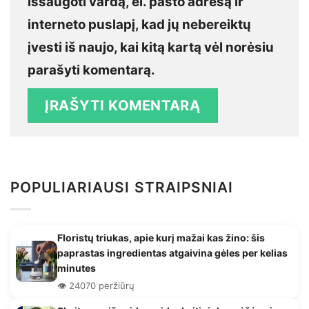
išsaugoti vardą, el. pašto adresą ir
interneto puslapį, kad jų nebereiktų
įvesti iš naujo, kai kitą kartą vėl norėsiu
parašyti komentarą.
POPULIARIAUSI STRAIPSNIAI
Floristų triukas, apie kurį mažai kas žino: šis
paprastas ingredientas atgaivina gėles per kelias
minutes
👁️ 24070 peržiūrų