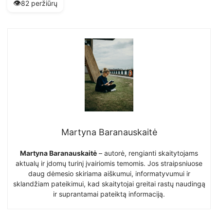
👁️
82 peržiūrų
Martyna Baranauskaitė
Martyna Baranauskaitė
– autorė, rengianti skaitytojams
aktualų ir įdomų turinį įvairiomis temomis. Jos straipsniuose
daug dėmesio skiriama aiškumui, informatyvumui ir
sklandžiam pateikimui, kad skaitytojai greitai rastų naudingą
ir suprantamai pateiktą informaciją.