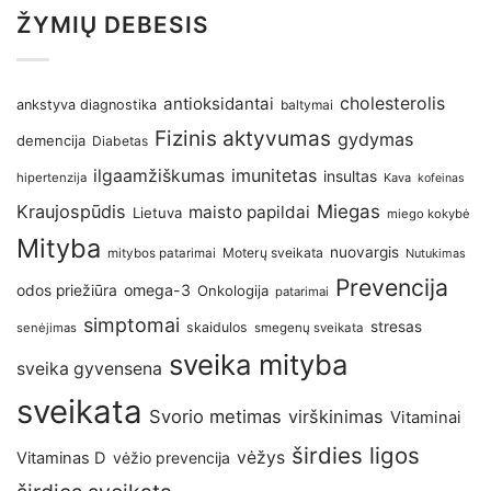
ŽYMIŲ DEBESIS
antioksidantai
cholesterolis
ankstyva diagnostika
baltymai
Fizinis aktyvumas
gydymas
demencija
Diabetas
imunitetas
ilgaamžiškumas
insultas
hipertenzija
Kava
kofeinas
Kraujospūdis
Miegas
maisto papildai
Lietuva
miego kokybė
Mityba
nuovargis
Moterų sveikata
mitybos patarimai
Nutukimas
Prevencija
omega-3
odos priežiūra
Onkologija
patarimai
simptomai
stresas
skaidulos
senėjimas
smegenų sveikata
sveika mityba
sveika gyvensena
sveikata
Svorio metimas
virškinimas
Vitaminai
širdies ligos
vėžys
Vitaminas D
vėžio prevencija