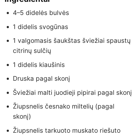
4–5 didelės bulvės
1 didelis svogūnas
1 valgomasis šaukštas šviežiai spaustų
citrinų sulčių
1 didelis kiaušinis
Druska pagal skonį
Šviežiai malti juodieji pipirai pagal skonį
Žiupsnelis česnako miltelių (pagal
skonį)
Žiupsnelis tarkuoto muskato riešuto