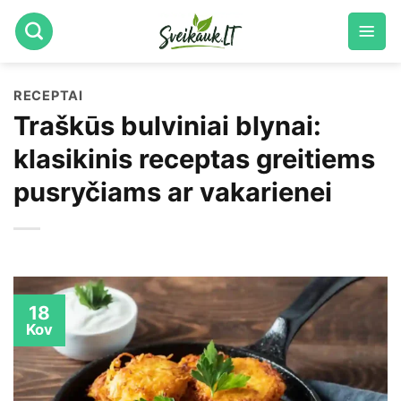
Skip
to
content
RECEPTAI
Traškūs bulviniai blynai:
klasikinis receptas greitiems
pusryčiams ar vakarienei
18
Kov