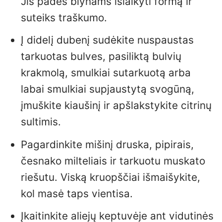
Jis padės blynams išlaikyti formą ir
suteiks traškumo.
Į didelį dubenį sudėkite nuspaustas
tarkuotas bulves, pasiliktą bulvių
krakmolą, smulkiai sutarkuotą arba
labai smulkiai supjaustytą svogūną,
įmuškite kiaušinį ir apšlakstykite citrinų
sultimis.
Pagardinkite mišinį druska, pipirais,
česnako milteliais ir tarkuotu muskato
riešutu. Viską kruopščiai išmaišykite,
kol masė taps vientisa.
Įkaitinkite aliejų keptuvėje ant vidutinės