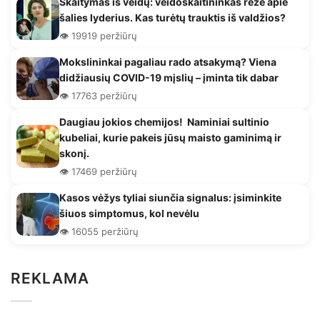
Skaitymas iš veidų: veidoskaitininkas rėžė apie
šalies lyderius. Kas turėtų trauktis iš valdžios?
👁️ 19919 peržiūrų
Mokslininkai pagaliau rado atsakymą? Viena
didžiausių COVID-19 mįslių – įminta tik dabar
👁️ 17763 peržiūrų
Daugiau jokios chemijos! Naminiai sultinio
kubeliai, kurie pakeis jūsų maisto gaminimą ir
skonį.
👁️ 17469 peržiūrų
Kasos vėžys tyliai siunčia signalus: įsiminkite
šiuos simptomus, kol nevėlu
👁️ 16055 peržiūrų
REKLAMA