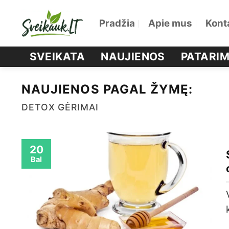
Skip
Pradžia
Apie mus
Kont
to
content
SVEIKATA
NAUJIENOS
PATARIM
NAUJIENOS PAGAL ŽYMĘ:
DETOX GĖRIMAI
20
Bal