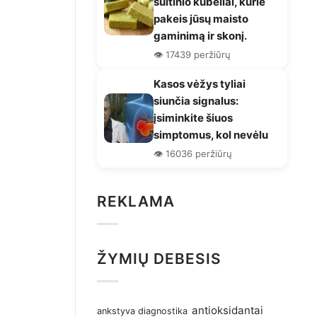
sultinio kubeliai, kurie
pakeis jūsų maisto
gaminimą ir skonį.
👁️ 17439 peržiūrų
Kasos vėžys tyliai
siunčia signalus:
įsiminkite šiuos
simptomus, kol nevėlu
👁️ 16036 peržiūrų
REKLAMA
ŽYMIŲ DEBESIS
antioksidantai
ankstyva diagnostika