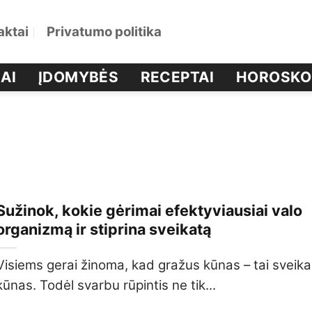
aktai
Privatumo politika
AI
ĮDOMYBĖS
RECEPTAI
HOROSKO
Sužinok, kokie gėrimai efektyviausiai valo
organizmą ir stiprina sveikatą
Visiems gerai žinoma, kad gražus kūnas – tai sveik
kūnas. Todėl svarbu rūpintis ne tik...