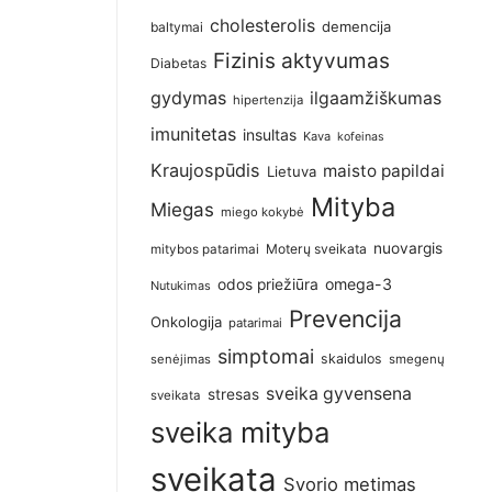
cholesterolis
demencija
baltymai
Fizinis aktyvumas
Diabetas
gydymas
ilgaamžiškumas
hipertenzija
imunitetas
insultas
Kava
kofeinas
Kraujospūdis
maisto papildai
Lietuva
Mityba
Miegas
miego kokybė
nuovargis
Moterų sveikata
mitybos patarimai
omega-3
odos priežiūra
Nutukimas
Prevencija
Onkologija
patarimai
simptomai
skaidulos
senėjimas
smegenų
sveika gyvensena
stresas
sveikata
sveika mityba
sveikata
Svorio metimas