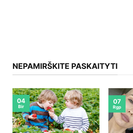
NEPAMIRŠKITE PASKAITYTI
04
07
Bir
Rgp