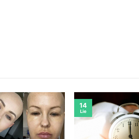
14
Lie