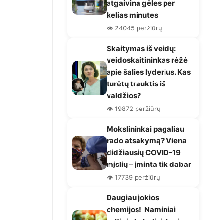
atgaivina gėles per
kelias minutes
👁️ 24045 peržiūrų
Skaitymas iš veidų:
veidoskaitininkas rėžė
apie šalies lyderius. Kas
turėtų trauktis iš
valdžios?
👁️ 19872 peržiūrų
Mokslininkai pagaliau
rado atsakymą? Viena
didžiausių COVID-19
mįslių – įminta tik dabar
👁️ 17739 peržiūrų
Daugiau jokios
chemijos! Naminiai