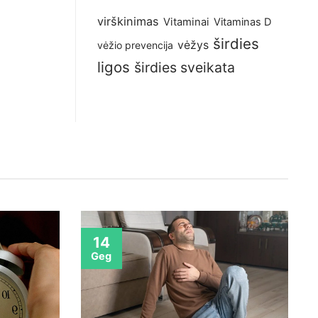
virškinimas
Vitaminai
Vitaminas D
širdies
vėžys
vėžio prevencija
ligos
širdies sveikata
14
Geg