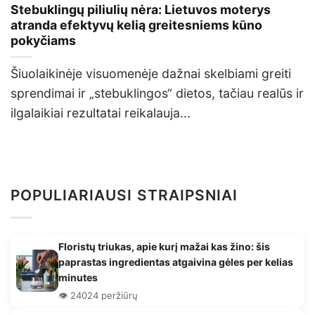
Stebuklingų piliulių nėra: Lietuvos moterys
atranda efektyvų kelią greitesniems kūno
pokyčiams
Šiuolaikinėje visuomenėje dažnai skelbiami greiti
sprendimai ir „stebuklingos“ dietos, tačiau realūs ir
ilgalaikiai rezultatai reikalauja...
POPULIARIAUSI STRAIPSNIAI
Floristų triukas, apie kurį mažai kas žino: šis
paprastas ingredientas atgaivina gėles per kelias
minutes
👁️ 24024 peržiūrų