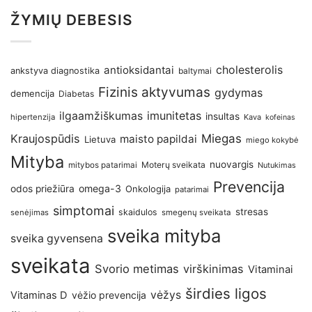
ŽYMIŲ DEBESIS
antioksidantai
cholesterolis
ankstyva diagnostika
baltymai
Fizinis aktyvumas
gydymas
demencija
Diabetas
imunitetas
ilgaamžiškumas
insultas
hipertenzija
Kava
kofeinas
Kraujospūdis
Miegas
maisto papildai
Lietuva
miego kokybė
Mityba
nuovargis
Moterų sveikata
mitybos patarimai
Nutukimas
Prevencija
omega-3
odos priežiūra
Onkologija
patarimai
simptomai
stresas
skaidulos
senėjimas
smegenų sveikata
sveika mityba
sveika gyvensena
sveikata
Svorio metimas
virškinimas
Vitaminai
širdies ligos
vėžys
Vitaminas D
vėžio prevencija