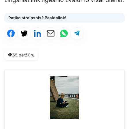
Patiko straipsnis? Pasidalink!
👁️
65 peržiūrų