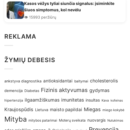
Kasos vėžys tyliai siunčia signalus: įsiminkite
šiuos simptomus, kol nevėlu
👁️ 15993 peržiūrų
REKLAMA
ŽYMIŲ DEBESIS
antioksidantai
cholesterolis
ankstyva diagnostika
baltymai
Fizinis aktyvumas
gydymas
demencija
Diabetas
imunitetas
ilgaamžiškumas
insultas
hipertenzija
Kava
kofeinas
Kraujospūdis
Miegas
maisto papildai
Lietuva
miego kokybė
Mityba
nuovargis
Moterų sveikata
mitybos patarimai
Nutukimas
Prevencija