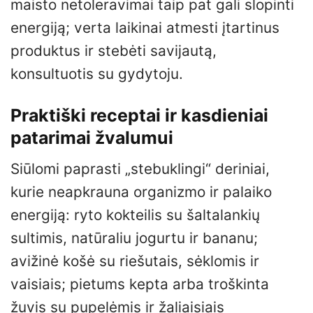
maisto netoleravimai taip pat gali slopinti
energiją; verta laikinai atmesti įtartinus
produktus ir stebėti savijautą,
konsultuotis su gydytoju.
Praktiški receptai ir kasdieniai
patarimai žvalumui
Siūlomi paprasti „stebuklingi“ deriniai,
kurie neapkrauna organizmo ir palaiko
energiją: ryto kokteilis su šaltalankių
sultimis, natūraliu jogurtu ir bananu;
avižinė košė su riešutais, sėklomis ir
vaisiais; pietums kepta arba troškinta
žuvis su pupelėmis ir žaliaisiais