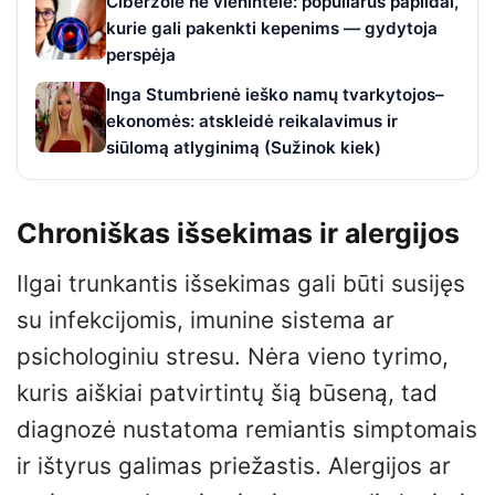
Ciberžolė ne vienintelė: populiarūs papildai,
kurie gali pakenkti kepenims — gydytoja
perspėja
Inga Stumbrienė ieško namų tvarkytojos–
ekonomės: atskleidė reikalavimus ir
siūlomą atlyginimą (Sužinok kiek)
Chroniškas išsekimas ir alergijos
Ilgai trunkantis išsekimas gali būti susijęs
su infekcijomis, imunine sistema ar
psichologiniu stresu. Nėra vieno tyrimo,
kuris aiškiai patvirtintų šią būseną, tad
diagnozė nustatoma remiantis simptomais
ir ištyrus galimas priežastis. Alergijos ar