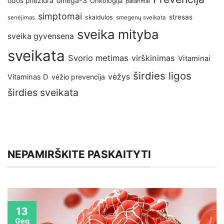
omega-3
odos priežiūra
Onkologija
patarimai
simptomai
stresas
skaidulos
senėjimas
smegenų sveikata
sveika mityba
sveika gyvensena
sveikata
Svorio metimas
virškinimas
Vitaminai
širdies ligos
vėžys
Vitaminas D
vėžio prevencija
širdies sveikata
NEPAMIRŠKITE PASKAITYTI
13
Geg