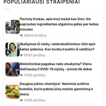
POPULIARIAUSI STRAIPSNIAI
Floristų triukas, apie kurį mažai kas žino: šis
paprastas ingredientas atgaivina gėles per kelias
minutes
👁️ 24024 peržiūrų
Skaitymas iš veidų: veidoskaitininkas rėžė apie
šalies lyderius. Kas turėtų trauktis iš valdžios?
👁️ 19797 peržiūrų
Mokslininkai pagaliau rado atsakymą? Viena
didžiausių COVID-19 mįslių – įminta tik dabar
👁️ 17703 peržiūrų
Daugiau jokios chemijos! Naminiai sultinio
kubeliai, kurie pakeis jūsų maisto gaminimą ir
skonį.
👁️ 17426 peržiūrų