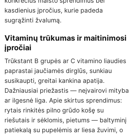
konkrečius maisto sprendimus bei
kasdienius įpročius, kurie padeda
sugrąžinti žvalumą.
Vitaminų trūkumas ir maitinimosi
įpročiai
Trūkstant B grupės ar C vitamino liaudies
paprastai jaučiamės dirglūs, sunkiau
susikaupti, greitai kankina apatija.
Dažniausiai priežastis — neįvairovi mityba
ar ilgesnė liga. Apie skirtus sprendimus:
rytais rinkitės pilno grūdo košę su
riešutais ir sėklomis, pietums — baltyminį
patiekalą su pupelėmis ar liesa žuvimi, o