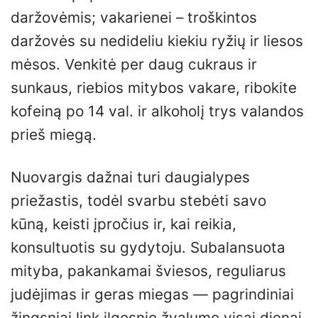
daržovėmis; vakarienei – troškintos
daržovės su nedideliu kiekiu ryžių ir liesos
mėsos. Venkitė per daug cukraus ir
sunkaus, riebios mitybos vakare, ribokite
kofeiną po 14 val. ir alkoholį trys valandos
prieš miegą.
Nuovargis dažnai turi daugialypes
priežastis, todėl svarbu stebėti savo
kūną, keisti įpročius ir, kai reikia,
konsultuotis su gydytoju. Subalansuota
mityba, pakankamai šviesos, reguliarus
judėjimas ir geras miegas — pagrindiniai
žingsniai link ilgesnio žvalumo visai dienai.