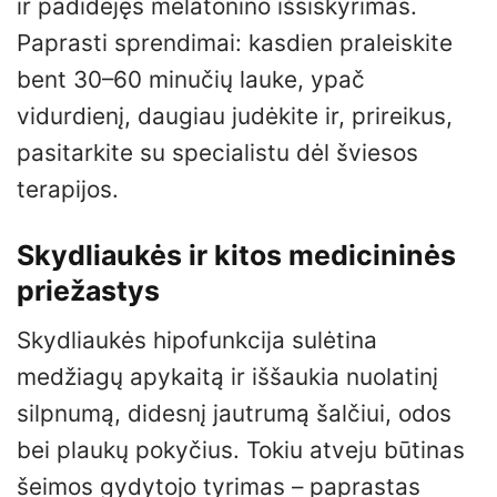
ir padidėjęs melatonino išsiskyrimas.
Paprasti sprendimai: kasdien praleiskite
bent 30–60 minučių lauke, ypač
vidurdienį, daugiau judėkite ir, prireikus,
pasitarkite su specialistu dėl šviesos
terapijos.
Skydliaukės ir kitos medicininės
priežastys
Skydliaukės hipofunkcija sulėtina
medžiagų apykaitą ir iššaukia nuolatinį
silpnumą, didesnį jautrumą šalčiui, odos
bei plaukų pokyčius. Tokiu atveju būtinas
šeimos gydytojo tyrimas – paprastas