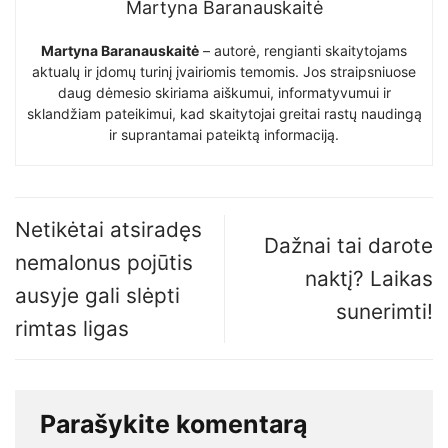
Martyna Baranauskaitė
Martyna Baranauskaitė
– autorė, rengianti skaitytojams
aktualų ir įdomų turinį įvairiomis temomis. Jos straipsniuose
daug dėmesio skiriama aiškumui, informatyvumui ir
sklandžiam pateikimui, kad skaitytojai greitai rastų naudingą
ir suprantamai pateiktą informaciją.
Netikėtai atsiradęs
Dažnai tai darote
nemalonus pojūtis
naktį? Laikas
ausyje gali slėpti
sunerimti!
rimtas ligas
Parašykite komentarą