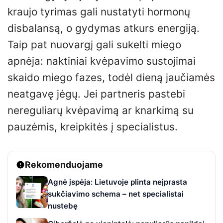
kraujo tyrimas gali nustatyti hormonų
disbalansą, o gydymas atkurs energiją.
Taip pat nuovargį gali sukelti miego
apnėja: naktiniai kvėpavimo sustojimai
skaido miego fazes, todėl dieną jaučiamės
neatgavę jėgų. Jei partneris pastebi
nereguliarų kvėpavimą ar knarkimą su
pauzėmis, kreipkitės į specialistus.
Rekomenduojame
Agnė įspėja: Lietuvoje plinta neįprasta
sukčiavimo schema – net specialistai
nustebę