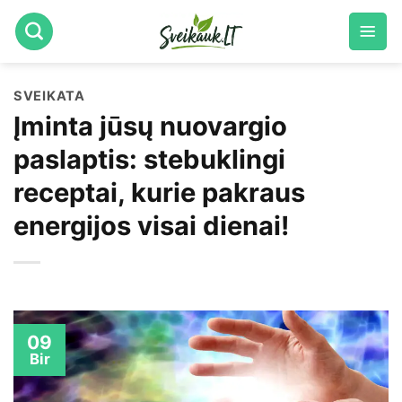
Skip
to
content
SVEIKATA
Įminta jūsų nuovargio
paslaptis: stebuklingi
receptai, kurie pakraus
energijos visai dienai!
09
Bir