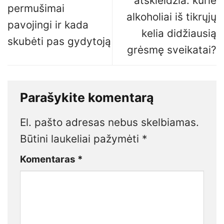
atskleidžia: kurie
permušimai
alkoholiai iš tikrųjų
pavojingi ir kada
kelia didžiausią
skubėti pas gydytoją
grėsmę sveikatai?
Parašykite komentarą
El. pašto adresas nebus skelbiamas.
Būtini laukeliai pažymėti
*
Komentaras
*