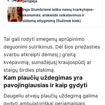
perspėja
Inga Stumbrienė ieško namų tvarkytojos–
ekonomės: atskleidė reikalavimus ir
siūlomą atlyginimą (Sužinok kiek)
Tai gali rodyti smegenų aprūpinimo
deguonimi sutrikimus. Dėl šios priežasties
svarbu atkreipti dėmesį į greitą
kvėpavimą, sumažėjusį kraujospūdį ar
staigų širdies plakimą.
Kam plaučių uždegimas yra
pavojingiausias ir kaip gydyti
Daugeliu atvejų plaučių uždegimą galima
gydyti ambulatoriškai geriamaisiais