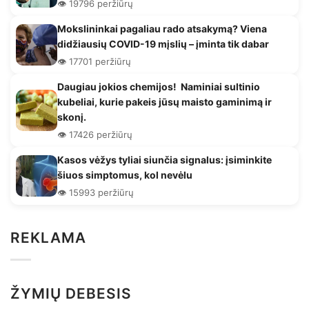
👁️ 19796 peržiūrų
Mokslininkai pagaliau rado atsakymą? Viena
didžiausių COVID-19 mįslių – įminta tik dabar
👁️ 17701 peržiūrų
Daugiau jokios chemijos! Naminiai sultinio
kubeliai, kurie pakeis jūsų maisto gaminimą ir
skonį.
👁️ 17426 peržiūrų
Kasos vėžys tyliai siunčia signalus: įsiminkite
šiuos simptomus, kol nevėlu
👁️ 15993 peržiūrų
REKLAMA
ŽYMIŲ DEBESIS