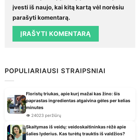
įvesti iš naujo, kai kitą kartą vėl norėsiu
parašyti komentarą.
POPULIARIAUSI STRAIPSNIAI
Floristų triukas, apie kurį mažai kas žino: šis
paprastas ingredientas atgaivina gėles per kelias
minutes
👁️ 24023 peržiūrų
Skaitymas iš veidų: veidoskaitininkas rėžė apie
šalies lyderius. Kas turėtų trauktis iš valdžios?