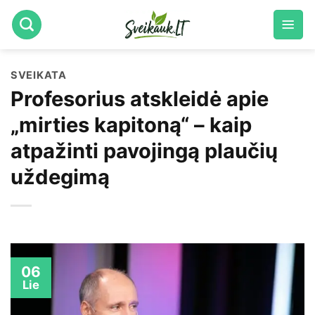
Skip
to
content
SVEIKATA
Profesorius atskleidė apie
„mirties kapitoną“ – kaip
atpažinti pavojingą plaučių
uždegimą
06
Lie