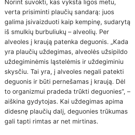
Norint suvokti, kas vyksta ligos metu,
verta prisiminti plaučių sandarą: juos
galima įsivaizduoti kaip kempinę, sudarytą
iš smulkių burbuliukų – alveolių. Per
alveoles į kraują patenka deguonis. „Kada
yra plaučių uždegimas, alveolės užsipildo
uždegiminėmis ląstelėmis ir uždegiminiu
skysčiu. Tai yra, į alveoles negali patekti
deguonis ir būti pernešamas į kraują. Dėl
to organizmui pradeda trūkti deguonies”, –
aiškina gydytojas. Kai uždegimas apima
didesnę plaučių dalį, deguonies trūkumas
gali tapti rimtas ar net mirtinas.