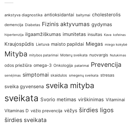
antioksidantai
cholesterolis
ankstyva diagnostika
baltymai
Fizinis aktyvumas
gydymas
demencija
Diabetas
imunitetas
ilgaamžiškumas
insultas
hipertenzija
Kava
kofeinas
Kraujospūdis
Miegas
maisto papildai
Lietuva
miego kokybė
Mityba
nuovargis
Moterų sveikata
mitybos patarimai
Nutukimas
Prevencija
omega-3
odos priežiūra
Onkologija
patarimai
simptomai
stresas
skaidulos
senėjimas
smegenų sveikata
sveika mityba
sveika gyvensena
sveikata
Svorio metimas
virškinimas
Vitaminai
širdies ligos
vėžys
Vitaminas D
vėžio prevencija
širdies sveikata