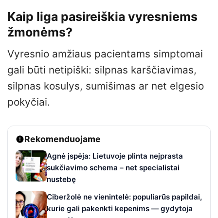
Kaip liga pasireiškia vyresniems
žmonėms?
Vyresnio amžiaus pacientams simptomai
gali būti netipiški: silpnas karščiavimas,
silpnas kosulys, sumišimas ar net elgesio
pokyčiai.
Rekomenduojame
Agnė įspėja: Lietuvoje plinta neįprasta
sukčiavimo schema – net specialistai
nustebę
Ciberžolė ne vienintelė: populiarūs papildai,
kurie gali pakenkti kepenims — gydytoja