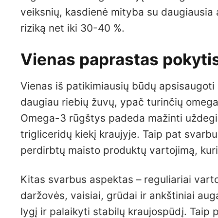
veiksnių, kasdienė mityba su daugiausia a
riziką net iki 30-40 %.
Vienas paprastas pokytis,
Vienas iš patikimiausių būdų apsisaugoti 
daugiau riebių žuvų, ypač turinčių omega-
Omega-3 rūgštys padeda mažinti uždegimą,
trigliceridų kiekį kraujyje. Taip pat svarb
perdirbtų maisto produktų vartojimą, kur
Kitas svarbus aspektas – reguliariai vart
daržovės, vaisiai, grūdai ir ankštiniai au
lygį ir palaikyti stabilų kraujospūdį. Ta