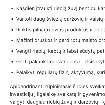
Kasdien įtraukti riebią žuvį bent du ka
Vartoti daug šviežių daržovių ir vaisių
Rinktis pilnagrūdžius produktus ir ribo
Mažinti druskos ir perdirbtų maisto pr
Vengti riebių, keptų ir labai sūdytų pat
Gerti pakankamai vandens ir atsisakyt
Palaikyti reguliarų fizinį aktyvumą, kur
Apibendrinant, rūpinimasis širdies sveik
investicijų į ilgalaikę sveikatą ir gyveni
valgyti daugiau riebių žuvų ir daržovių – 