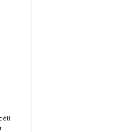
dėti
r