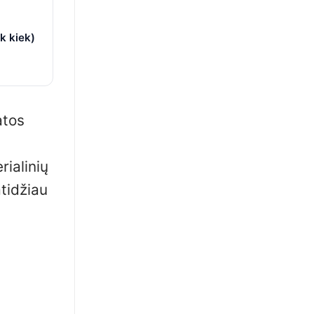
k kiek)
atos
rialinių
atidžiau