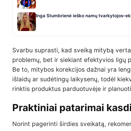
Inga Stumbrienė ieško namų tvarkytojos–eko
Svarbu suprasti, kad sveiką mitybą verta l
problemų, bet ir siekiant efektyvios ligų 
Be to, mitybos korekcijos dažnai yra leng
išlaidų ar sudėtingų laikysenų, todėl kiek
rinktis produktus parduotuvėje ir planuot
Praktiniai patarimai kasd
Norint pagerinti širdies sveikatą, rekome