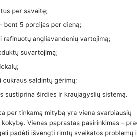
rtus per savaitę;
 – bent 5 porcijas per dieną;
ti rafinuotų angliavandenių vartojimą;
oduktų suvartojimą;
iekalų;
i cukraus saldintų gėrimų;
is sustiprina širdies ir kraujagyslių sistemą.
ata per tinkamą mitybą yra viena svarbiausių
mo kokybę. Vienas paprastas pasirinkimas – pra
gali padėti išvengti rimtų sveikatos problemų i