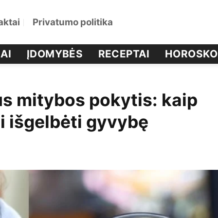
aktai
Privatumo politika
AI
ĮDOMYBĖS
RECEPTAI
HOROSKO
us mitybos pokytis: kaip
i išgelbėti gyvybę