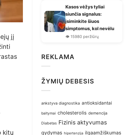
Kasos vėžys tyliai
siunčia signalus:
įsiminkite šiuos
simptomus, kol nevėlu
jų jį
👁️ 15980 peržiūrų
inti
rastas
REKLAMA
ŽYMIŲ DEBESIS
antioksidantai
ankstyva diagnostika
o
cholesterolis
demencija
baltymai
Fizinis aktyvumas
Diabetas
 kitų
gydymas
ilgaamžiškumas
hipertenzija