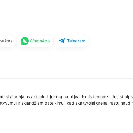
 paštas
WhatsApp
Telegram
nti skaitytojams aktualų ir įdomų turinį įvairiomis temomis. Jos straip
yvumui ir sklandžiam pateikimui, kad skaitytojai greitai rastų naudin