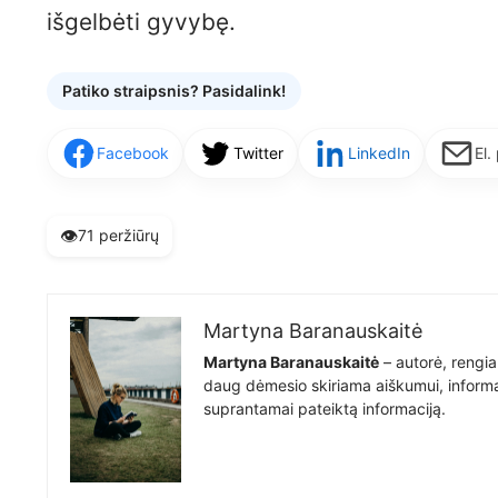
išgelbėti gyvybę.
Patiko straipsnis? Pasidalink!
Facebook
Twitter
LinkedIn
El.
👁️
71 peržiūrų
Martyna Baranauskaitė
Martyna Baranauskaitė
– autorė, rengia
daug dėmesio skiriama aiškumui, informat
suprantamai pateiktą informaciją.