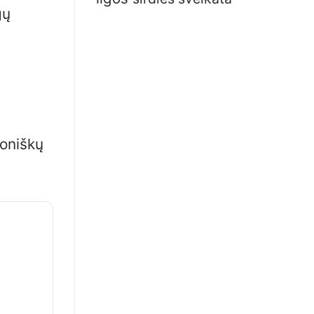
gų
roniškų