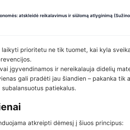
nomės: atskleidė reikalavimus ir siūlomą atlyginimą (Sužino
aikyti prioritetu ne tik tuomet, kai kyla sveik
prevencijos.
vai įgyvendinamos ir nereikalauja didelių mate
vienas gali pradėti jau šiandien – pakanka tik 
i subalansuotus patiekalus.
ienai
nduojama atkreipti dėmesį į šiuos principus: