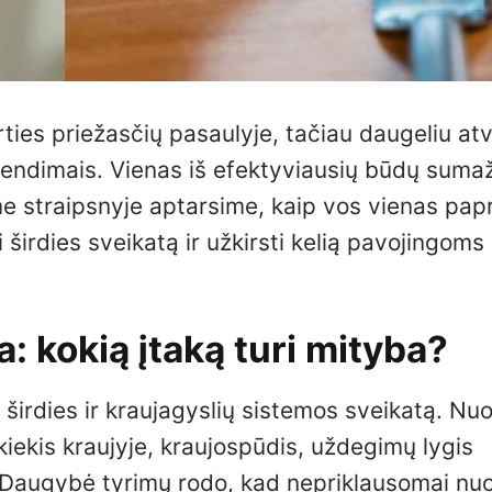
ties priežasčių pasaulyje, tačiau daugeliu atve
rendimais. Vienas iš efektyviausių būdų sumaž
ame straipsnyje aptarsime, kaip vos vienas pap
 širdies sveikatą ir užkirsti kelią pavojingoms
a: kokią įtaką turi mityba?
širdies ir kraujagyslių sistemos sveikatą. Nu
kiekis kraujyje, kraujospūdis, uždegimų lygis
. Daugybė tyrimų rodo, kad nepriklausomai nuo