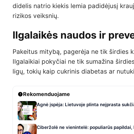
didelis natrio kiekis lemia padidėjusį krau
rizikos veiksnių.
Ilgalaikės naudos ir prev
Pakeitus mitybą, pagerėja ne tik širdies k
Ilgalaikiai pokyčiai ne tik sumažina širdi
ligų, tokių kaip cukrinis diabetas ar nutu
Rekomenduojame
Agnė įspėja: Lietuvoje plinta neįprasta suk
Ciberžolė ne vienintelė: populiarūs papildai