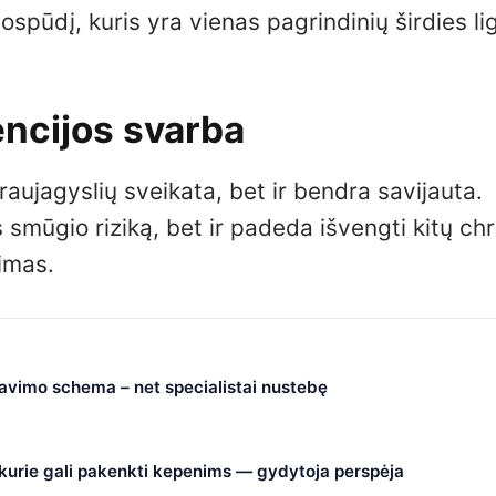
jospūdį, kuris yra vienas pagrindinių širdies li
encijos svarba
raujagyslių sveikata, bet ir bendra savijauta.
es smūgio riziką, bet ir padeda išvengti kitų ch
kimas.
čiavimo schema – net specialistai nustebę
, kurie gali pakenkti kepenims — gydytoja perspėja