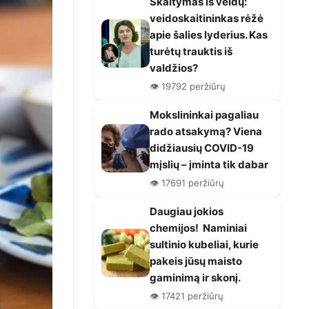
Skaitymas iš veidų:
veidoskaitininkas rėžė
apie šalies lyderius. Kas
turėtų trauktis iš
valdžios?
👁️ 19792 peržiūrų
Mokslininkai pagaliau
rado atsakymą? Viena
didžiausių COVID-19
mįslių – įminta tik dabar
👁️ 17691 peržiūrų
Daugiau jokios
chemijos! Naminiai
sultinio kubeliai, kurie
pakeis jūsų maisto
gaminimą ir skonį.
👁️ 17421 peržiūrų