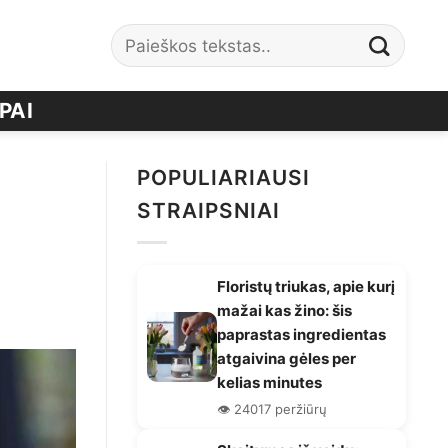
PAI
POPULIARIAUSI
STRAIPSNIAI
Floristų triukas, apie kurį
mažai kas žino: šis
paprastas ingredientas
atgaivina gėles per
kelias minutes
👁️ 24017 peržiūrų