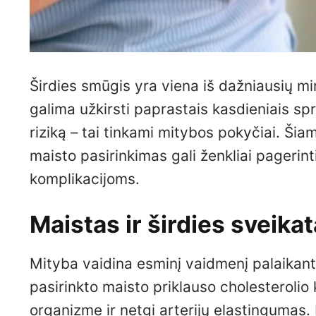
Širdies smūgis yra viena iš dažniausių mir
galima užkirsti paprastais kasdieniais sp
riziką – tai tinkami mitybos pokyčiai. Ši
maisto pasirinkimas gali ženkliai pagerinti
komplikacijoms.
Maistas ir širdies sveikat
Mityba vaidina esminį vaidmenį palaikant 
pasirinkto maisto priklauso cholesterolio 
organizme ir netgi arterijų elastingumas