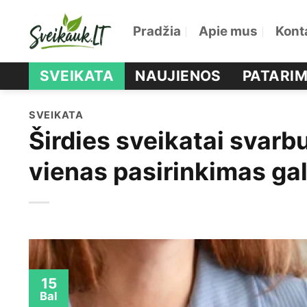
Skip
Pradžia
Apie mus
Kont
to
content
SVEIKATA
NAUJIENOS
PATARIM
SVEIKATA
Širdies sveikatai svarb
vienas pasirinkimas gal
15
Bal