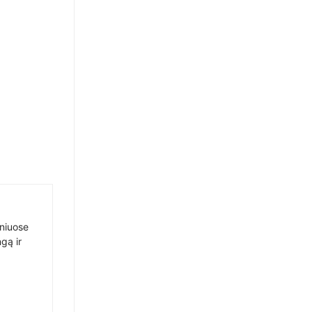
sniuose
gą ir