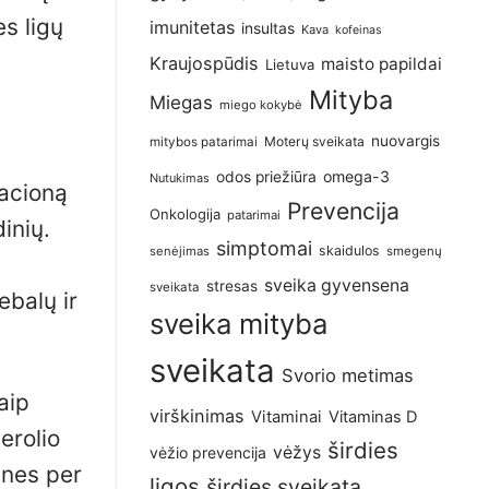
s ligų
imunitetas
insultas
Kava
kofeinas
Kraujospūdis
maisto papildai
Lietuva
Mityba
Miegas
miego kokybė
nuovargis
Moterų sveikata
mitybos patarimai
omega-3
odos priežiūra
Nutukimas
racioną
Prevencija
Onkologija
patarimai
inių.
simptomai
skaidulos
senėjimas
smegenų
sveika gyvensena
stresas
sveikata
ebalų ir
sveika mityba
sveikata
Svorio metimas
aip
virškinimas
Vitaminai
Vitaminas D
erolio
širdies
vėžys
vėžio prevencija
 nes per
ligos
širdies sveikata