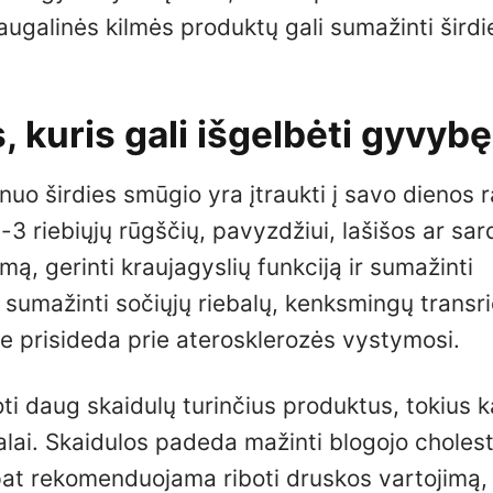
ugalinės kilmės produktų gali sumažinti širdie
 kuris gali išgelbėti gyvybę
nuo širdies smūgio yra įtraukti į savo dienos 
3 riebiųjų rūgščių, pavyzdžiui, lašišos ar sard
 gerinti kraujagyslių funkciją ir sumažinti
u sumažinti sočiųjų riebalų, kenksmingų transri
ie prisideda prie aterosklerozės vystymosi.
oti daug skaidulų turinčius produktus, tokius k
galai. Skaidulos padeda mažinti blogojo cholest
ip pat rekomenduojama riboti druskos vartojimą,