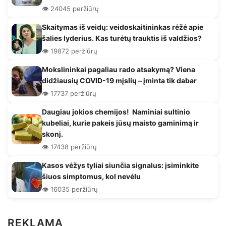
👁️ 24045 peržiūrų
Skaitymas iš veidų: veidoskaitininkas rėžė apie
šalies lyderius. Kas turėtų trauktis iš valdžios?
👁️ 19872 peržiūrų
Mokslininkai pagaliau rado atsakymą? Viena
didžiausių COVID-19 mįslių – įminta tik dabar
👁️ 17737 peržiūrų
Daugiau jokios chemijos! Naminiai sultinio
kubeliai, kurie pakeis jūsų maisto gaminimą ir
skonį.
👁️ 17438 peržiūrų
Kasos vėžys tyliai siunčia signalus: įsiminkite
šiuos simptomus, kol nevėlu
👁️ 16035 peržiūrų
REKLAMA