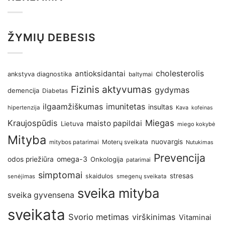
ŽYMIŲ DEBESIS
antioksidantai
cholesterolis
ankstyva diagnostika
baltymai
Fizinis aktyvumas
gydymas
demencija
Diabetas
imunitetas
ilgaamžiškumas
insultas
hipertenzija
Kava
kofeinas
Kraujospūdis
Miegas
maisto papildai
Lietuva
miego kokybė
Mityba
nuovargis
Moterų sveikata
mitybos patarimai
Nutukimas
Prevencija
omega-3
odos priežiūra
Onkologija
patarimai
simptomai
stresas
skaidulos
senėjimas
smegenų sveikata
sveika mityba
sveika gyvensena
sveikata
Svorio metimas
virškinimas
Vitaminai