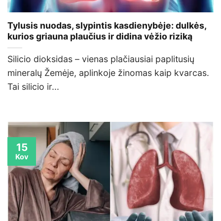
Tylusis nuodas, slypintis kasdienybėje: dulkės,
kurios griauna plaučius ir didina vėžio riziką
Silicio dioksidas – vienas plačiausiai paplitusių
mineralų Žemėje, aplinkoje žinomas kaip kvarcas.
Tai silicio ir...
15
Kov