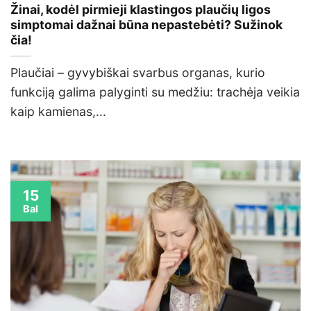
Žinai, kodėl pirmieji klastingos plaučių ligos
simptomai dažnai būna nepastebėti? Sužinok
čia!
Plaučiai – gyvybiškai svarbus organas, kurio
funkciją galima palyginti su medžiu: trachėja veikia
kaip kamienas,...
15
Bal