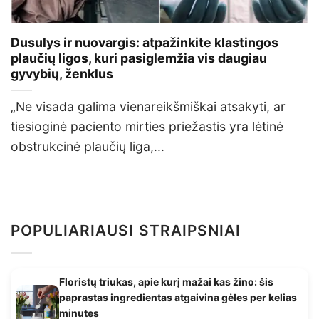
Dusulys ir nuovargis: atpažinkite klastingos
plaučių ligos, kuri pasiglemžia vis daugiau
gyvybių, ženklus
„Ne visada galima vienareikšmiškai atsakyti, ar
tiesioginė paciento mirties priežastis yra lėtinė
obstrukcinė plaučių liga,...
POPULIARIAUSI STRAIPSNIAI
Floristų triukas, apie kurį mažai kas žino: šis
paprastas ingredientas atgaivina gėles per kelias
minutes