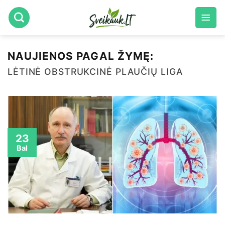
Skip
to
content
NAUJIENOS PAGAL ŽYMĘ:
LĖTINĖ OBSTRUKCINĖ PLAUČIŲ LIGA
23
Bal