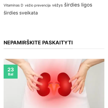
širdies ligos
vėžys
Vitaminas D
vėžio prevencija
širdies sveikata
NEPAMIRŠKITE PASKAITYTI
23
Bal