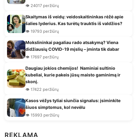
👁️ 24017 peržiūrų
Skaitymas iš veidų: veidoskaitininkas rėžė apie
šalies lyderius. Kas turėtų trauktis iš valdžios?
👁️ 19793 peržiūrų
Mokslininkai pagaliau rado atsakymą? Viena
didžiausių COVID-19 mįslių – įminta tik dabar
👁️ 17697 peržiūrų
Daugiau jokios chemijos! Naminiai sultinio
kubeliai, kurie pakeis jūsų maisto gaminimą ir
skonį.
👁️ 17422 peržiūrų
Kasos vėžys tyliai siunčia signalus: įsiminkite
šiuos simptomus, kol nevėlu
👁️ 15993 peržiūrų
REKLAMA