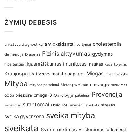
ŽYMIŲ DEBESIS
antioksidantai
cholesterolis
ankstyva diagnostika
baltymai
Fizinis aktyvumas
gydymas
demencija
Diabetas
imunitetas
ilgaamžiškumas
insultas
hipertenzija
Kava
kofeinas
Kraujospūdis
Miegas
maisto papildai
Lietuva
miego kokybė
Mityba
nuovargis
Moterų sveikata
mitybos patarimai
Nutukimas
Prevencija
omega-3
odos priežiūra
Onkologija
patarimai
simptomai
stresas
skaidulos
senėjimas
smegenų sveikata
sveika mityba
sveika gyvensena
sveikata
Svorio metimas
virškinimas
Vitaminai