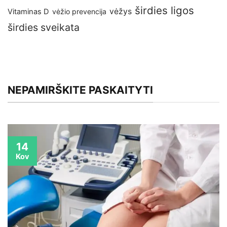
širdies ligos
vėžys
Vitaminas D
vėžio prevencija
širdies sveikata
NEPAMIRŠKITE PASKAITYTI
14
Kov