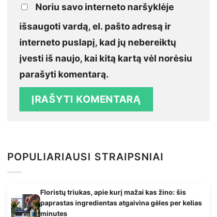
Noriu savo interneto naršyklėje
išsaugoti vardą, el. pašto adresą ir
interneto puslapį, kad jų nebereiktų
įvesti iš naujo, kai kitą kartą vėl norėsiu
parašyti komentarą.
POPULIARIAUSI STRAIPSNIAI
Floristų triukas, apie kurį mažai kas žino: šis
paprastas ingredientas atgaivina gėles per kelias
minutes