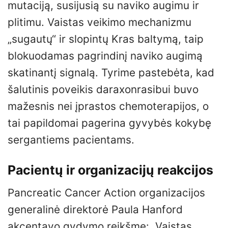
mutaciją, susijusią su naviko augimu ir
plitimu. Vaistas veikimo mechanizmu
„sugautų“ ir slopintų Kras baltymą, taip
blokuodamas pagrindinį naviko augimą
skatinantį signalą. Tyrime pastebėta, kad
šalutinis poveikis daraxonrasibui buvo
mažesnis nei įprastos chemoterapijos, o
tai papildomai pagerina gyvybės kokybę
sergantiems pacientams.
Pacientų ir organizacijų reakcijos
Pancreatic Cancer Action organizacijos
generalinė direktorė Paula Hanford
akcentavo gydymo reikšmę: „Vaistas,