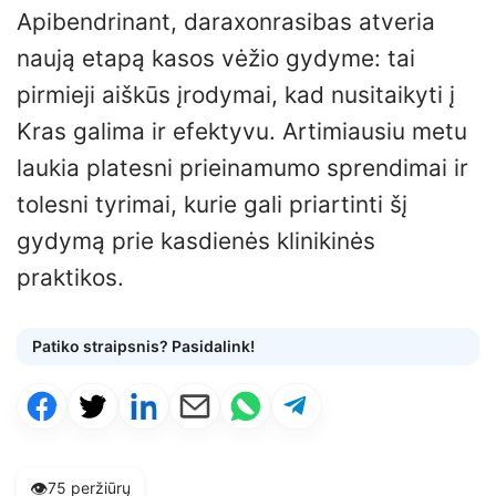
Apibendrinant, daraxonrasibas atveria
naują etapą kasos vėžio gydyme: tai
pirmieji aiškūs įrodymai, kad nusitaikyti į
Kras galima ir efektyvu. Artimiausiu metu
laukia platesni prieinamumo sprendimai ir
tolesni tyrimai, kurie gali priartinti šį
gydymą prie kasdienės klinikinės
praktikos.
Patiko straipsnis? Pasidalink!
👁️
75 peržiūrų