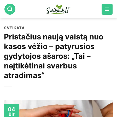
Skip
to
content
SVEIKATA
Pristačius naują vaistą nuo
kasos vėžio – patyrusios
gydytojos ašaros: „Tai –
neįtikėtinai svarbus
atradimas“
04
Bir