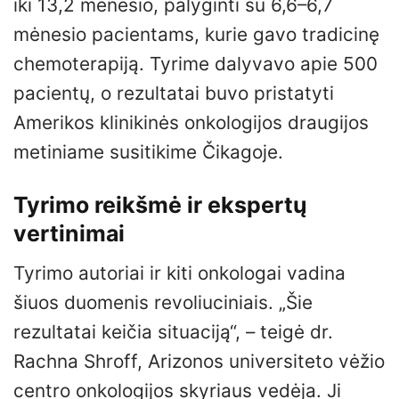
iki 13,2 mėnesio, palyginti su 6,6–6,7
mėnesio pacientams, kurie gavo tradicinę
chemoterapiją. Tyrime dalyvavo apie 500
pacientų, o rezultatai buvo pristatyti
Amerikos klinikinės onkologijos draugijos
metiniame susitikime Čikagoje.
Tyrimo reikšmė ir ekspertų
vertinimai
Tyrimo autoriai ir kiti onkologai vadina
šiuos duomenis revoliuciniais. „Šie
rezultatai keičia situaciją“, – teigė dr.
Rachna Shroff, Arizonos universiteto vėžio
centro onkologijos skyriaus vedėja. Ji