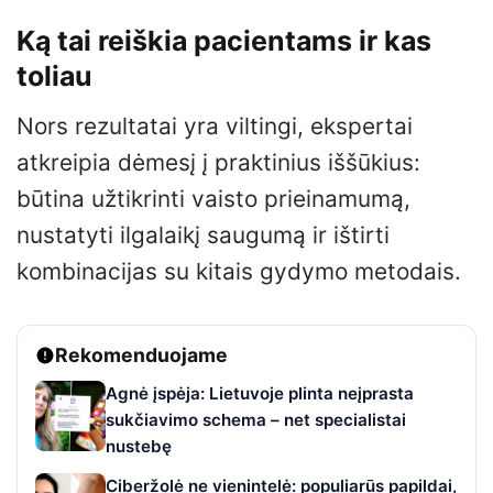
Ką tai reiškia pacientams ir kas
toliau
Nors rezultatai yra viltingi, ekspertai
atkreipia dėmesį į praktinius iššūkius:
būtina užtikrinti vaisto prieinamumą,
nustatyti ilgalaikį saugumą ir ištirti
kombinacijas su kitais gydymo metodais.
Rekomenduojame
Agnė įspėja: Lietuvoje plinta neįprasta
sukčiavimo schema – net specialistai
nustebę
Ciberžolė ne vienintelė: populiarūs papildai,