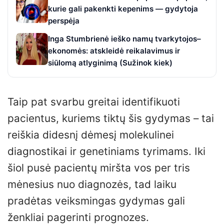
kurie gali pakenkti kepenims — gydytoja
perspėja
Inga Stumbrienė ieško namų tvarkytojos–
ekonomės: atskleidė reikalavimus ir
siūlomą atlyginimą (Sužinok kiek)
Taip pat svarbu greitai identifikuoti
pacientus, kuriems tiktų šis gydymas – tai
reiškia didesnį dėmesį molekulinei
diagnostikai ir genetiniams tyrimams. Iki
šiol pusė pacientų miršta vos per tris
mėnesius nuo diagnozės, tad laiku
pradėtas veiksmingas gydymas gali
ženkliai pagerinti prognozes.