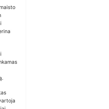
 maisto
n
i
erina
i
tinkamas
ą.
kas
vartoja
iai,