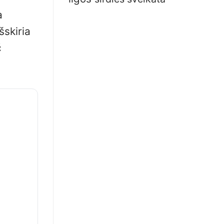
a
šskiria
č