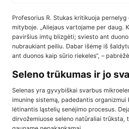
Profesorius R. Stukas kritikuoja pernelyg 
mityboje. „Aliejaus vartojame per daug. K
paviršius imtų blizgėti; sviesto ant duonos
nubraukiant peiliu. Dabar išėmę iš šaldy
ant duonos kaip sūrio riekeles“, – pabrėž
Seleno trūkumas ir jo sva
Selenas yra gyvybiškai svarbus mikroelem
imuninę sistemą, padedantis organizmui ko
lėtinantis ląstelių senėjimo procesus. De
dirvožemiuose seleno natūraliai trūksta, t
gauname nepakankamai.