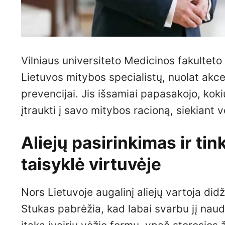
Vilniaus universiteto Medicinos fakultet
Lietuvos mitybos specialistų, nuolat akcen
prevencijai. Jis išsamiai papasakojo, koki
įtraukti į savo mitybos racioną, siekiant v
Aliejų pasirinkimas ir t
taisyklė virtuvėje
Nors Lietuvoje augalinį aliejų vartoja di
Stukas pabrėžia, kad labai svarbu jį naudo