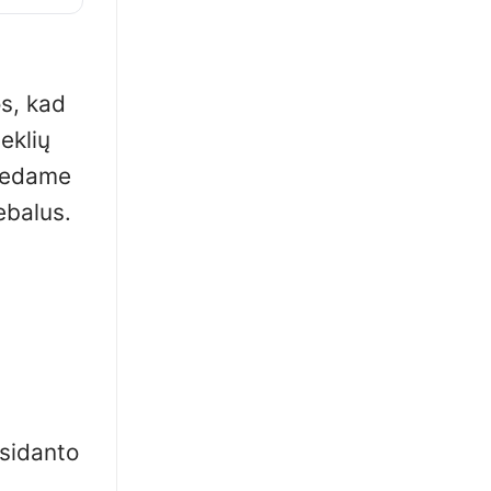
os, kad
eklių
 dedame
ebalus.
ksidanto