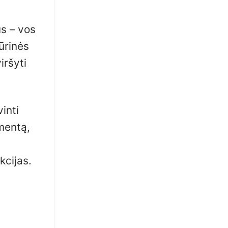
us – vos
ūrinės
iršyti
inti
ementą,
kcijas.
i