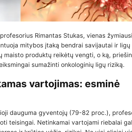
o profesorius Rimantas Stukas, vienas žymiaus
tuoja mitybos įtaką bendrai savijautai ir ligų
ų maisto produktų reikėtų vengti, o ką, priešin
eiksmingai sumažinti onkologinių ligų riziką.
inkamas vartojimas: esminė
džioji dauguma gyventojų (79-82 proc.), profes
ti teisingai. Netinkamai vartojami riebalai gal