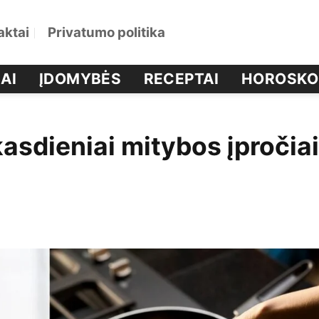
aktai
Privatumo politika
AI
ĮDOMYBĖS
RECEPTAI
HOROSKO
kasdieniai mitybos įpročiai