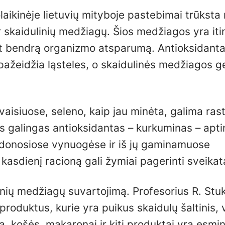
laikinėje lietuvių mityboje pastebimai trūksta
 skaidulinių medžiagų. Šios medžiagos yra iti
ant bendrą organizmo atsparumą. Antioksidanta
 pažeidžia ląsteles, o skaidulinės medžiagos g
aisiuose, seleno, kaip jau minėta, galima rast
itas galingas antioksidantas – kurkuminas – ap
raudonosiose vynuogėse ir iš jų gaminamuose
kasdienį racioną gali žymiai pagerinti sveikat
ulinių medžiagų suvartojimą. Profesorius R. Stu
roduktus, kurie yra puikus skaidulų šaltinis, 
a, košės, makaronai ir kiti produktai yra esmin