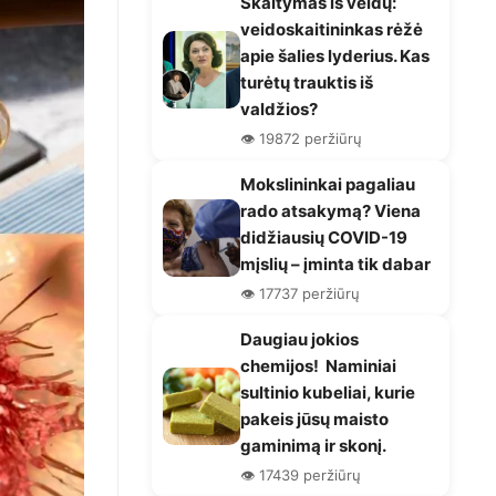
Skaitymas iš veidų:
veidoskaitininkas rėžė
apie šalies lyderius. Kas
turėtų trauktis iš
valdžios?
👁️ 19872 peržiūrų
Mokslininkai pagaliau
rado atsakymą? Viena
didžiausių COVID-19
mįslių – įminta tik dabar
👁️ 17737 peržiūrų
Daugiau jokios
chemijos! Naminiai
sultinio kubeliai, kurie
pakeis jūsų maisto
gaminimą ir skonį.
👁️ 17439 peržiūrų