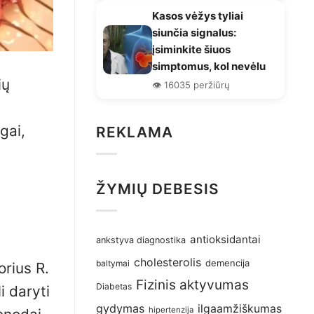
Kasos vėžys tyliai
siunčia signalus:
įsiminkite šiuos
simptomus, kol nevėlu
ių
👁️ 16035 peržiūrų
gai,
REKLAMA
ŽYMIŲ DEBESIS
antioksidantai
ankstyva diagnostika
cholesterolis
demencija
baltymai
orius R.
Fizinis aktyvumas
Diabetas
i daryti
gydymas
ilgaamžiškumas
hipertenzija