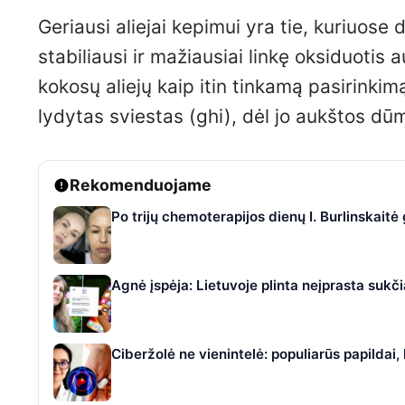
Geriausi aliejai kepimui yra tie, kuriuose 
stabiliausi ir mažiausiai linkę oksiduotis 
kokosų aliejų kaip itin tinkamą pasirinkim
lydytas sviestas (ghi), dėl jo aukštos dū
Rekomenduojame
Po trijų chemoterapijos dienų I. Burlinskaitė
Agnė įspėja: Lietuvoje plinta neįprasta suk
Ciberžolė ne vienintelė: populiarūs papildai