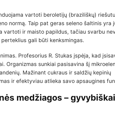
duojama vartoti beroletijų (braziliškų) riešut
eno normą. Taip pat geras seleno šaltinis yra j
 vartoti ir maisto papildus, tačiau svarbu nev
erteklius gali būti kenksmingas.
nimas. Profesorius R. Stukas įspėja, kad įsisav
iai. Organizmas sunkiai pasisavina šį mikroel
avandenių. Mažinant cukraus ir saldžių kepinių
mas ir efektyviau atlieka savo apsaugines fun
linės medžiagos – gyvybiška