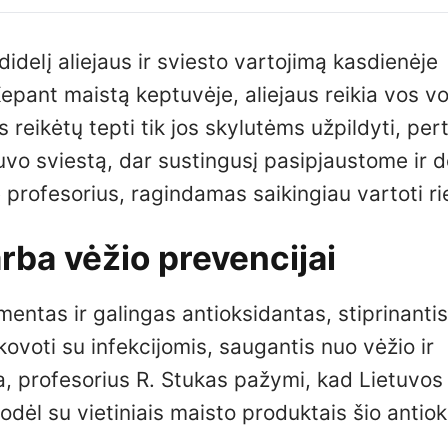
didelį aliejaus ir sviesto vartojimą kasdienėje
epant maistą keptuvėje, aliejaus reikia vos v
 reikėtų tepti tik jos skylutėms užpildyti, pert
tuvo sviestą, dar sustingusį pasipjaustome ir
ė profesorius, ragindamas saikingiau vartoti ri
rba vėžio prevencijai
entas ir galingas antioksidantas, stiprinantis
voti su infekcijomis, saugantis nuo vėžio ir
ja, profesorius R. Stukas pažymi, kad Lietuvos
odėl su vietiniais maisto produktais šio antio