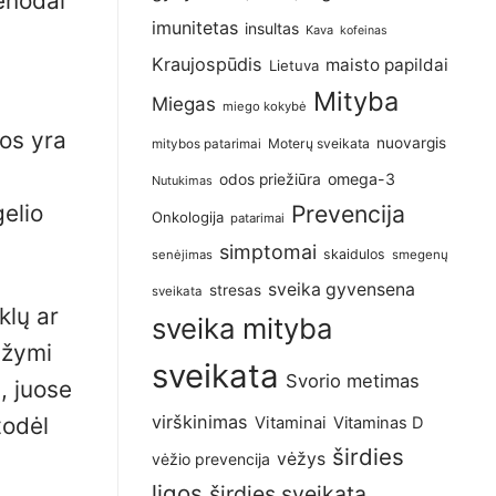
ienodai
imunitetas
insultas
Kava
kofeinas
Kraujospūdis
maisto papildai
Lietuva
Mityba
Miegas
miego kokybė
ios yra
nuovargis
Moterų sveikata
mitybos patarimai
omega-3
odos priežiūra
Nutukimas
gelio
Prevencija
Onkologija
patarimai
simptomai
skaidulos
senėjimas
smegenų
sveika gyvensena
stresas
sveikata
klų ar
sveika mityba
ižymi
sveikata
Svorio metimas
, juose
virškinimas
todėl
Vitaminai
Vitaminas D
širdies
vėžys
vėžio prevencija
ligos
širdies sveikata