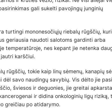
rnos ir krūties vėžio, rizikai. Ne visi aliejai v
asirinkimas gali sukelti pavojingų junginių
ra turtingi mononesočiųjų riebalų rūgščių, kur
ejus geriausia naudoti salotoms gardinti arba
toje temperatūroje, nes kepant jie netenka dau
autri karščiui.
alų rūgščių, tokie kaip linų sėmenų, kanapių sė
ami dėl savo naudingų savybių. Vis dėlto jie pas
ščio, šviesos ir deguonies, jie greitai apkarsta
ncerogenai ir didina onkologinių ligų riziką, 
 kuo greičiau po atidarymo.