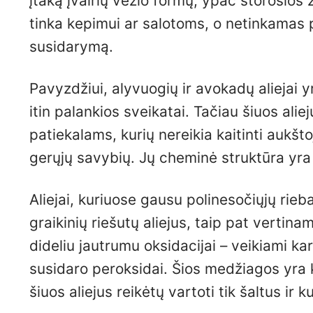
įtaką įvairių vėžio formų, ypač storosios ža
tinka kepimui ar salotoms, o netinkamas p
susidarymą.
Pavyzdžiui, alyvuogių ir avokadų aliejai y
itin palankios sveikatai. Tačiau šiuos ali
patiekalams, kurių nereikia kaitinti aukš
gerųjų savybių. Jų cheminė struktūra yra j
Aliejai, kuriuose gausu polinesočiųjų rieb
graikinių riešutų aliejus, taip pat vertin
dideliu jautrumu oksidacijai – veikiami kar
susidaro peroksidai. Šios medžiagos yra ka
šiuos aliejus reikėtų vartoti tik šaltus ir