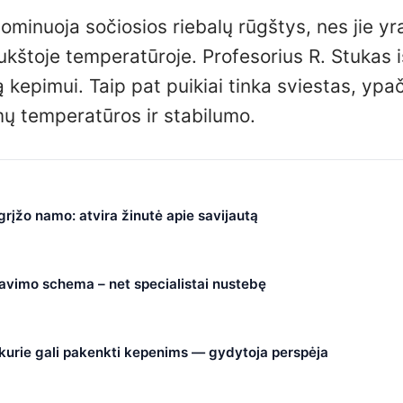
dominuoja sočiosios riebalų rūgštys, nes jie yr
aukštoje temperatūroje. Profesorius R. Stukas i
ą kepimui. Taip pat puikiai tinka sviestas, ypa
mų temperatūros ir stabilumo.
 grįžo namo: atvira žinutė apie savijautą
čiavimo schema – net specialistai nustebę
, kurie gali pakenkti kepenims — gydytoja perspėja