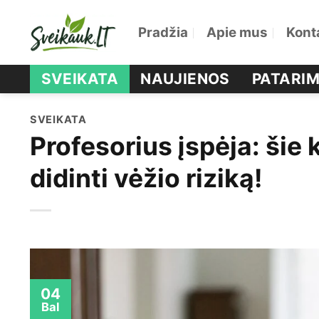
Skip
Pradžia
Apie mus
Kont
to
content
SVEIKATA
NAUJIENOS
PATARIM
SVEIKATA
Profesorius įspėja: šie 
didinti vėžio riziką!
04
Bal