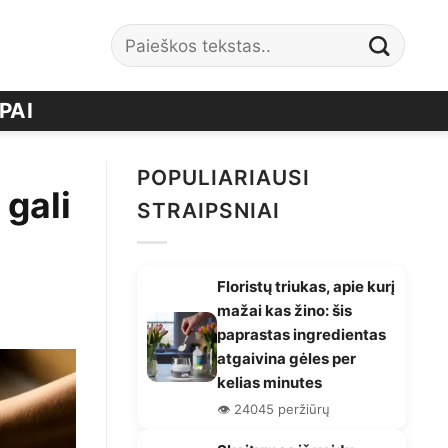
PAI
POPULIARIAUSI
 gali
STRAIPSNIAI
Floristų triukas, apie kurį
mažai kas žino: šis
paprastas ingredientas
atgaivina gėles per
kelias minutes
👁️ 24045 peržiūrų