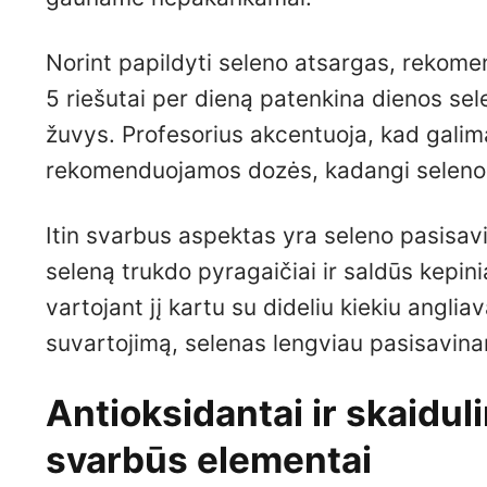
Norint papildyti seleno atsargas, rekomen
5 riešutai per dieną patenkina dienos sel
žuvys. Profesorius akcentuoja, kad galima
rekomenduojamos dozės, kadangi seleno p
Itin svarbus aspektas yra seleno pasisavi
seleną trukdo pyragaičiai ir saldūs kepin
vartojant jį kartu su dideliu kiekiu angli
suvartojimą, selenas lengviau pasisavina
Antioksidantai ir skaidu
svarbūs elementai