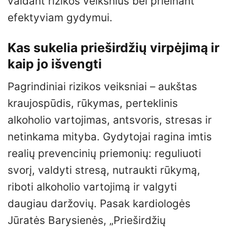
valdant rizikos veiksnius bei prieinant
efektyviam gydymui.
Kas sukelia prieširdžių virpėjimą ir
kaip jo išvengti
Pagrindiniai rizikos veiksniai – aukštas
kraujospūdis, rūkymas, perteklinis
alkoholio vartojimas, antsvoris, stresas ir
netinkama mityba. Gydytojai ragina imtis
realių prevencinių priemonių: reguliuoti
svorį, valdyti stresą, nutraukti rūkymą,
riboti alkoholio vartojimą ir valgyti
daugiau daržovių. Pasak kardiologės
Jūratės Barysienės, „Prieširdžių