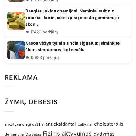
Daugiau jokios chemijos! Naminiai sultinio
kubeliai, kurie pakeis jūsų maisto gaminimą ir
skonį.
👁️ 17426 peržiūrų
Kasos vėžys tyliai siunčia signalus: įsiminkite
šiuos simptomus, kol nevėlu
👁️ 15993 peržiūrų
REKLAMA
ŽYMIŲ DEBESIS
antioksidantai
cholesterolis
ankstyva diagnostika
baltymai
Fizinis aktyvumas
gydymas
demencija
Diabetas