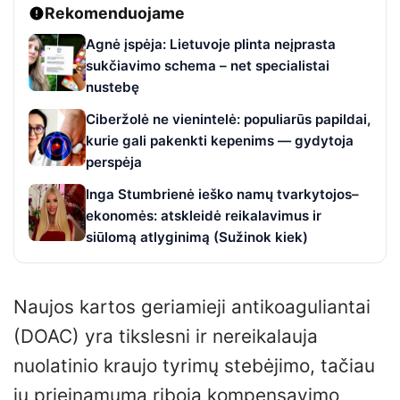
Rekomenduojame
Agnė įspėja: Lietuvoje plinta neįprasta
sukčiavimo schema – net specialistai
nustebę
Ciberžolė ne vienintelė: populiarūs papildai,
kurie gali pakenkti kepenims — gydytoja
perspėja
Inga Stumbrienė ieško namų tvarkytojos–
ekonomės: atskleidė reikalavimus ir
siūlomą atlyginimą (Sužinok kiek)
Naujos kartos geriamieji antikoaguliantai
(DOAC) yra tikslesni ir nereikalauja
nuolatinio kraujo tyrimų stebėjimo, tačiau
jų prieinamumą riboja kompensavimo