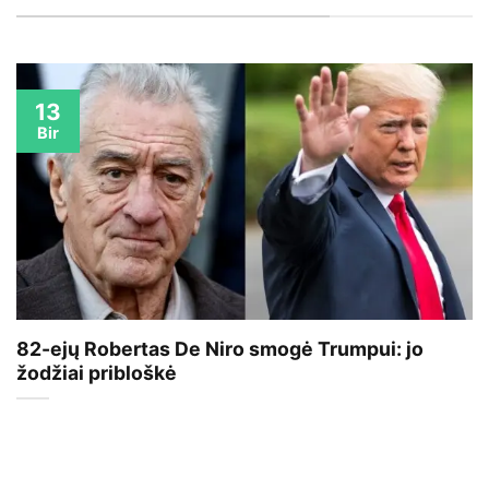
13
Bir
82-ejų Robertas De Niro smogė Trumpui: jo
žodžiai pribloškė