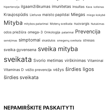
imunitetas
ilgaamžiškumas
insultas
hipertenzija
Kava
kofeinas
Kraujospūdis
Miegas
maisto papildai
Lietuva
miego kokybė
Mityba
nuovargis
Moterų sveikata
mitybos patarimai
Nutukimas
Prevencija
omega-3
odos priežiūra
Onkologija
patarimai
simptomai
stresas
skaidulos
senėjimas
smegenų sveikata
sveika mityba
sveika gyvensena
sveikata
Svorio metimas
virškinimas
Vitaminai
širdies ligos
vėžys
Vitaminas D
vėžio prevencija
širdies sveikata
NEPAMIRŠKITE PASKAITYTI