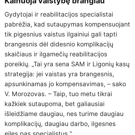
Kainuoja valstybę brangiau
Gydytojai ir reabilitacijos specialistai
pabrėžia, kad sutaupymas kompensuojant
tik pigesnius vaistus ilgainiui gali tapti
brangesnis dėl didesnio komplikacijų
skaičiaus ir ilgamečių reabilitacijos
poreikių. „Tai yra sena SAM ir Ligonių kasų
strategija: jei vaistas yra brangesnis,
apsunkinamas jo kompensavimas, – sako
V. Morozovas. – Taip, tuo metu tikrai
kažkiek sutaupoma, bet galiausiai
išleidžiame daugiau, nes turime daugiau
komplikacijų, daugiau darbo, ilgesnes
eiles pas specialistus.“