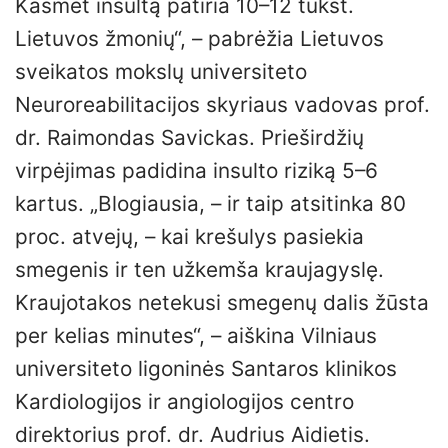
Kasmet insultą patiria 10–12 tūkst.
Lietuvos žmonių“, – pabrėžia Lietuvos
sveikatos mokslų universiteto
Neuroreabilitacijos skyriaus vadovas prof.
dr. Raimondas Savickas. Prieširdžių
virpėjimas padidina insulto riziką 5–6
kartus. „Blogiausia, – ir taip atsitinka 80
proc. atvejų, – kai krešulys pasiekia
smegenis ir ten užkemša kraujagyslę.
Kraujotakos netekusi smegenų dalis žūsta
per kelias minutes“, – aiškina Vilniaus
universiteto ligoninės Santaros klinikos
Kardiologijos ir angiologijos centro
direktorius prof. dr. Audrius Aidietis.