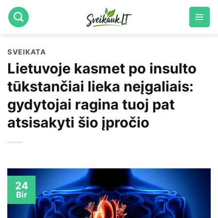
Skip
to
content
SVEIKATA
Lietuvoje kasmet po insulto
tūkstančiai lieka neįgaliais:
gydytojai ragina tuoj pat
atsisakyti šio įpročio
24
Bir