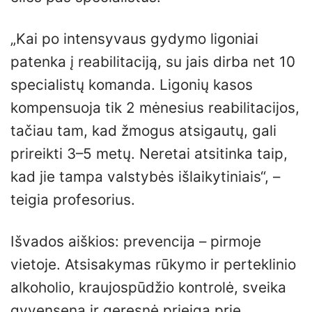
„Kai po intensyvaus gydymo ligoniai
patenka į reabilitaciją, su jais dirba net 10
specialistų komanda. Ligonių kasos
kompensuoja tik 2 mėnesius reabilitacijos,
tačiau tam, kad žmogus atsigautų, gali
prireikti 3–5 metų. Neretai atsitinka taip,
kad jie tampa valstybės išlaikytiniais“, –
teigia profesorius.
Išvados aiškios: prevencija – pirmoje
vietoje. Atsisakymas rūkymo ir perteklinio
alkoholio, kraujospūdžio kontrolė, sveika
gyvensena ir geresnė prieiga prie