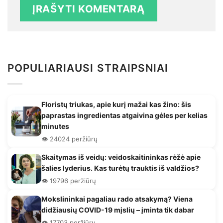
POPULIARIAUSI STRAIPSNIAI
Floristų triukas, apie kurį mažai kas žino: šis
paprastas ingredientas atgaivina gėles per kelias
minutes
👁️ 24024 peržiūrų
Skaitymas iš veidų: veidoskaitininkas rėžė apie
šalies lyderius. Kas turėtų trauktis iš valdžios?
👁️ 19796 peržiūrų
Mokslininkai pagaliau rado atsakymą? Viena
didžiausių COVID-19 mįslių – įminta tik dabar
👁️ 17703 peržiūrų